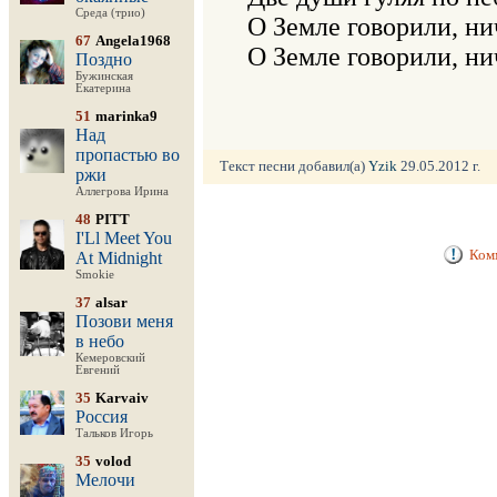
Среда (трио)
О Земле говорили, нич
67
Angela1968
О Земле говорили, нич
Поздно
Бужинская
Екатерина
51
marinka9
Над
пропастью во
Текст песни добавил(а)
Yzik
29.05.2012 г.
ржи
Аллегрова Ирина
48
PITT
I'Ll Meet You
Комм
At Midnight
Smokie
37
alsar
Позови меня
в небо
Кемеровский
Евгений
35
Karvaiv
Россия
Тальков Игорь
35
volod
Мелочи