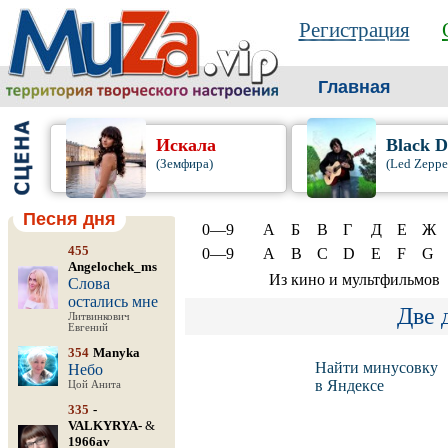
Регистрация
Главная
Искала
Black D
(Земфира)
(Led Zeppe
Песня дня
0—9
А
Б
В
Г
Д
Е
Ж
455
0—9
A
B
C
D
E
F
G
Angelochek_ms
Из кино и мультфильмов
Слова
остались мне
Две 
Литвинкович
Евгений
354
Manyka
Найти минусовку
Небо
в Яндексе
Цой Анита
335
-
VALKYRYA-
&
1966av