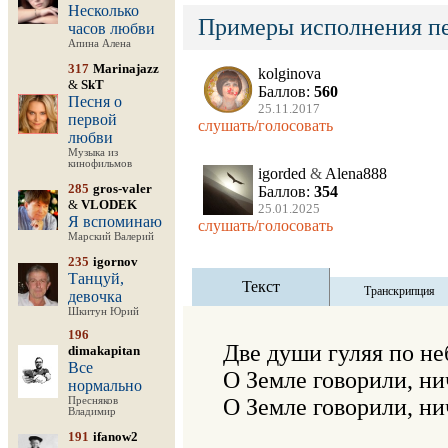
Несколько
Примеры исполнения п
часов любви
Апина Алена
317
Marinajazz
kolginova
&
SkT
Баллов:
560
Песня о
25.11.2017
первой
слушать/голосовать
любви
Музыка из
кинофильмов
igorded
&
Alena888
285
gros-valer
Баллов:
354
&
VLODEK
25.01.2025
Я вспоминаю
слушать/голосовать
Марский Валерий
235
igornov
Танцуй,
Текст
Транскрипция
девочка
Шкитун Юрий
196
Две души гуляя по не
dimakapitan
Все
О Земле говорили, нич
нормально
О Земле говорили, нич
Пресняков
Владимир
191
ifanow2