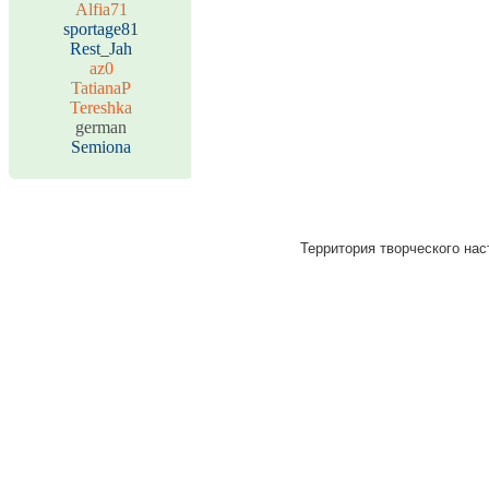
Alfia71
sportage81
Rest_Jah
az0
TatianaP
Tereshka
german
Semiona
Территория творческого нас