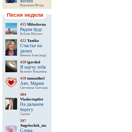
жизни
Воронцов Игорь
Песня недели
455
Miloslavna
Рядом буду
Бублик Михаил
422
Yanika
Счастье на
двоих
Иванов Александр
420
igorded
Я научу тебя
Кузьмин Владимир
418
tumantho1
Аве, Мария
Светикова Светлана
404
Vladavtopilot
На дальнем
берегу
Сармат
397
Angelochek_ms
Слова