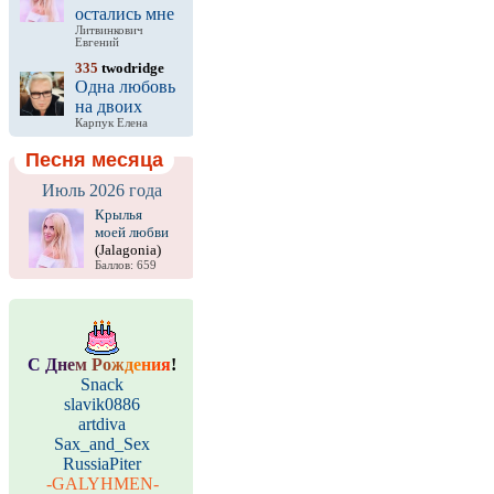
остались мне
Литвинкович
Евгений
335
twodridge
Одна любовь
на двоих
Карпук Елена
Песня месяца
Июль 2026 года
Крылья
моей любви
(Jalagonia)
Баллов: 659
С
Д
н
е
м
Р
о
ж
д
е
н
и
я
!
Snack
slavik0886
artdiva
Sax_and_Sex
RussiaPiter
-GALYHMEN-