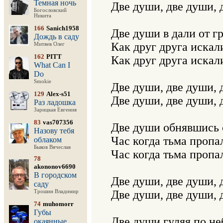
Темная ночь
Две души, две души, д
Богословский
Никита
166
Sanich1958
Две души в дали от г
Дождь в саду
Как друг друга искали
Митяев Олег
162
PITT
Как друг друга искали
What Can I
Do
Smokie
Две души, две души, д
129
Alex-s51
Две души, две души, д
Раз ладошка
Зарицкая Евгения
83
vas707356
Две души обнявшись с
Назову тебя
Час когда тьма пропа
облаком
Быков Вячеслав
Час когда тьма пропа
78
akononov6690
В городском
Две души, две души, д
саду
Две души, две души, д
Трошин Владимир
74
muhomorr
Губы
Две души гуляя по не
окаянные