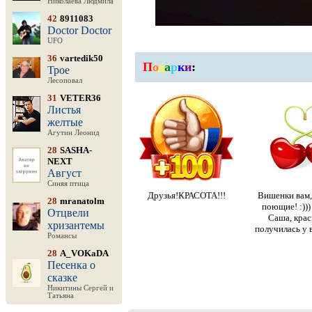
Николаева Людмила
42
8911083
Doctor Doctor
UFO
36
vartedik50
П
о
д
а
р
к
и
:
Трое
Лесоповал
31
VETER36
Листья
желтые
Агутин Леонид
28
SASHA-
NEXT
Август
Синяя птица
Друзья!КРАСОТА!!!
Вишенки вам,
28
mranatolm
поющие! :))
Отцвели
Саша, крас
хризантемы
получилась у 
Романсы
28
A_VOKaDA
Песенка о
сказке
Никитины Сергей и
Татьяна