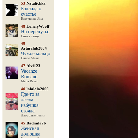
53
Natulichka
Баллада о
счастье
Бакуменко Яна
48
LonelyWoolf
На перепутье
Синяя птица
48
Arturchik2804
Чужое кольцо
Dance Music
47
Alvi123
Vacanze
Romane
Matia Bazar
46
lalalala2000
Где-то за
лесом
избушка
стояла
Дворовые песни
45
Radmila76
Женская
долюшка