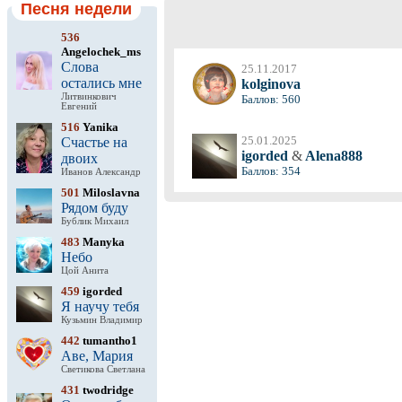
Песня недели
536
Angelochek_ms
Слова
25.11.2017
остались мне
kolginova
Литвинкович
Баллов: 560
Евгений
516
Yanika
25.01.2025
Счастье на
igorded
&
Alena888
двоих
Баллов: 354
Иванов Александр
501
Miloslavna
Рядом буду
Бублик Михаил
483
Manyka
Небо
Цой Анита
459
igorded
Я научу тебя
Кузьмин Владимир
442
tumantho1
Аве, Мария
Светикова Светлана
431
twodridge