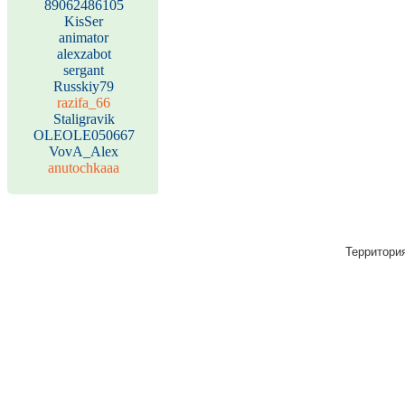
89062486105
KisSer
animator
alexzabot
sergant
Russkiy79
razifa_66
Staligravik
OLEOLE050667
VovA_Alex
anutochkaaa
Территория