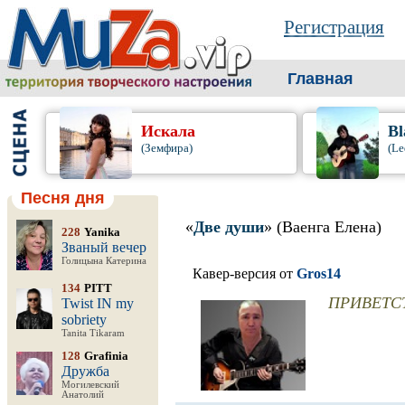
Регистрация
Главная
Искала
Bl
(Земфира)
(Le
Песня дня
«
Две души
» (Ваенга Елена)
228
Yanika
Званый вечер
Голицына Катерина
Кавер-версия от
Gros14
134
PITT
ПРИВЕТСТ
Twist IN my
sobriety
Tanita Tikaram
128
Grafinia
Дружба
Могилевский
Анатолий