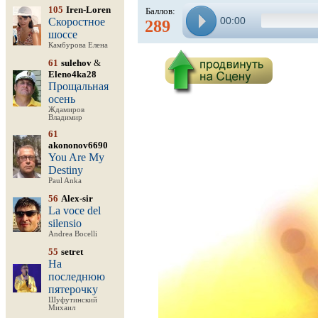
105
Iren-Loren
Баллов:
00:00
Скоростное
289
шоссе
Камбурова Елена
61
sulehov
&
Eleno4ka28
Прощальная
осень
Ждамиров
Владимир
61
akononov6690
You Are My
Destiny
Paul Anka
56
Alex-sir
La voce del
silensio
Andrea Bocelli
55
setret
На
последнюю
пятерочку
Шуфутинский
Михаил