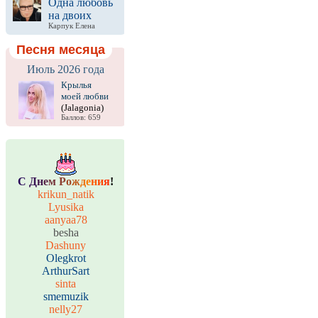
Одна любовь
на двоих
Карпук Елена
Песня месяца
Июль 2026 года
Крылья
моей любви
(Jalagonia)
Баллов: 659
С
Д
н
е
м
Р
о
ж
д
е
н
и
я
!
krikun_natik
Lyusika
aanyaa78
besha
Dashuny
Olegkrot
ArthurSart
sinta
smemuzik
nelly27