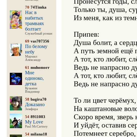
Пронесутся годы, сл
70
74Timka
Только ты, душа, с
Нас в
Из меня, как из тем
набитых
трамваях
болтает
Припев:

Служебный роман
Душа болит, а сердц
69
vas707356
По белому
А путь земной ещё 
небу
Маршал
А тот, кто любит, сл
Александр
Ведь не напрасно ду
61
muhomorr
Мне
А тот, кто любит, сл
одиноко,
Ведь не напрасно ду
детка
Кузьмин
Владимир
То ли цвет черёмух,
58
bagira70
Доказано
На каштановые воло
Земфира
Скоро время, зверь
54
8911083
My Love
И уйдёт, оставив се
Paul McCartney
Потемнеет серебро, 
54
milana18