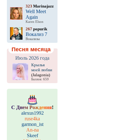
323
Marinajazz
Well Meet
Again
Karen Elson
267
popurik
Вокализ 7
Вокализы
Песня месяца
Июль 2026 года
Крылья
моей любви
(Jalagonia)
Баллов: 659
С
Д
н
е
м
Р
о
ж
д
е
н
и
я
!
alexus1992
ruse4ka
garmon_ist
An-na
Skeef