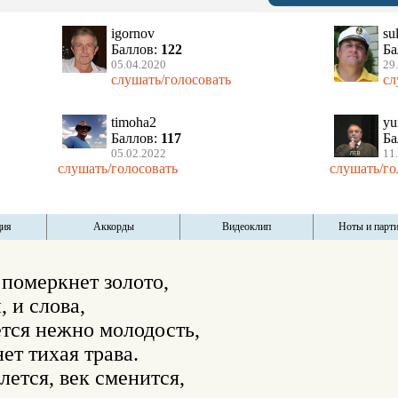
igornov
su
Баллов:
122
Ба
05.04.2020
29
слушать/голосовать
сл
timoha2
yu
Баллов:
117
Ба
05.02.2022
11
слушать/голосовать
слушать/го
ция
Аккорды
Видеоклип
Ноты и парт
померкнет золото,

 и слова,

тся нежно молодость,

ет тихая трава.

лется, век сменится,
