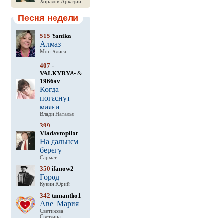
Хоралов Аркадий
Песня недели
515
Yanika
Алмаз
Мон Алиса
407
-
VALKYRYA-
&
1966av
Когда
погаснут
маяки
Влади Наталья
399
Vladavtopilot
На дальнем
берегу
Сармат
350
ifanow2
Город
Кукин Юрий
342
tumantho1
Аве, Мария
Светикова
Светлана