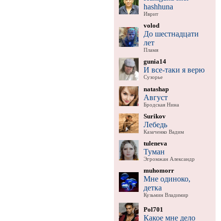
hashhuna
Иврит
volod
До шестнадцати
лет
Пламя
gunia14
И все-таки я верю
Сузорье
natashap
Август
Бродская Нина
Surikov
Лебедь
Казаченко Вадим
tuleneva
Туман
Эгромжан Александр
muhomorr
Мне одиноко,
детка
Кузьмин Владимир
Pol701
Какое мне дело