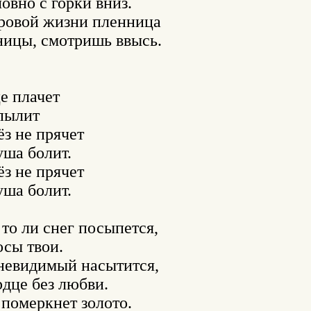
овно с горки вниз.

уровой жизни пленница

ницы, смотришь ввысь.

е плачет

пылит

ёз не прячет

ша болит.

ёз не прячет

ша болит.

 то ли снег посыпется,

сы твои.

 невидимый насытится,

рдце без любви.

померкнет золото.
