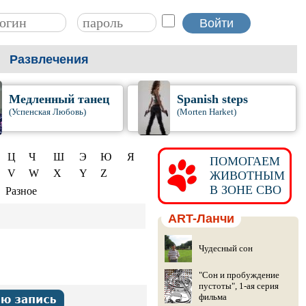
Развлечения
Медленный танец
Spanish steps
(Успенская Любовь)
(Morten Harket)
Ц
Ч
Ш
Э
Ю
Я
ПОМОГАЕМ
V
W
X
Y
Z
ЖИВОТНЫМ
В ЗОНЕ СВО
Разное
ART-Ланчи
Чудесный сон
"Сон и пробуждение
пустоты", 1-ая серия
фильма