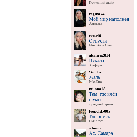
Последний дюйм
regina74
Мой мир наполнен
Алькасар
rena40
Отпусти
Михайлов Стас
akmira2814
Искала
Земфира
StarFox
Жаль
NikaDim
milana18
Там, где клён
шумит
Дроздов Сергей
leopold5005
Улыбнись
Шак Олег
silman
Ах, Самара-