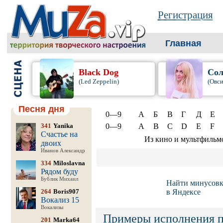
Регистрация
Главная
Black Dog
Сол
(Led Zeppelin)
(Овси
Песня дня
0—9
А
Б
В
Г
Д
Е
341
Yanika
0—9
A
B
C
D
E
F
Счастье на
Из кино и мультфильм
двоих
Иванов Александр
334
Miloslavna
Рядом буду
Бублик Михаил
Найти минусов
264
Boris907
в Яндексе
Вокализ 15
Вокализы
Примеры исполнения 
201
Marka64