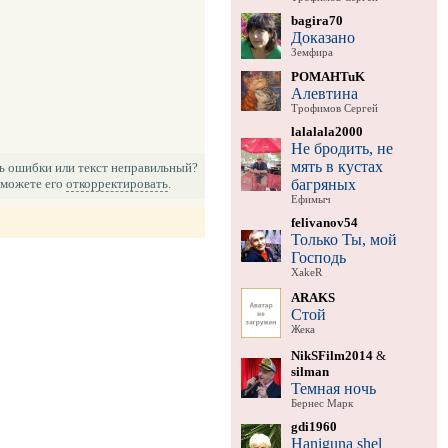
bagira70
Доказано
Земфира
POMAHTuK
Алевтина
Трофимов Сергей
lalalala2000
Не бродить, не
мять в кустах
ь ошибки или текст неправильный?
багряных
можете его
откорректировать
.
Ефимыч
felivanov54
Только Ты, мой
Господь
XakeR
ARAKS
Стой
Жека
NikSFilm2014
&
silman
Темная ночь
Бернес Марк
gdi1960
Haniguna shel