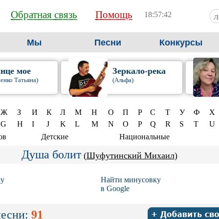
Обратная связь
Помощь
18:57:43
Мы
Песни
Конкурсы
нце мое
Зеркало-река
енко Татьяна)
(Альфа)
Ж
З
И
К
Л
М
Н
О
П
Р
С
Т
У
Ф
Х
G
H
I
J
K
L
M
N
O
P
Q
R
S
T
U
ов
Детские
Национальные
Душа болит
(
Шуфутинский Михаил
)
ку
Найти минусовку
в Google
песни:
91