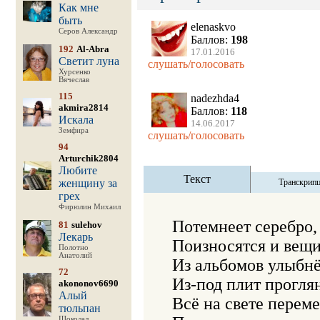
Как мне
быть
elenaskvo
Серов Александр
Баллов:
198
192
Al-Abra
17.01.2016
Светит луна
слушать/голосовать
Хурсенко
Вячеслав
115
nadezhda4
akmira2814
Баллов:
118
Искала
14.06.2017
Земфира
слушать/голосовать
94
Arturchik2804
Любите
Текст
женщину за
Транскрип
грех
Фирюлин Михаил
Потемнеет серебро, 
81
sulehov
Лекарь
Поизносятся и вещи,
Полотно
Анатолий
Из альбомов улыбнё
72
Из-под плит проглян
akononov6690
Алый
Всё на свете переме
тюльпан
Шоколад