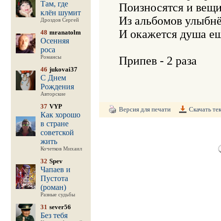
Там, где
Поизносятся и вещи,
клён шумит
Из альбомов улыбнё
Дроздов Сергей
И окажется душа ещ
48
mranatolm
Осенняя
роса
Романсы
46
jukovai37
С Днем
Рождения
Авторские
37
VYP
Версия для печати
Скачать те
Как хорошо
в стране
советской
жить
Кочетков Михаил
32
Spev
Чапаев и
Пустота
(роман)
Разные судьбы
31
sever56
Без тебя