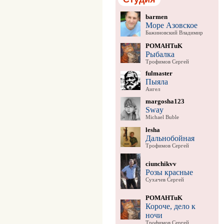
barmen
Море Азовское
Бажиновский Владимир
POMAHTuK
Рыбалка
Трофимов Сергей
fulmaster
Пыяла
Аигел
margosha123
Sway
Michael Buble
lesha
Дальнобойная
Трофимов Сергей
ciunchikvv
Розы красные
Сухачев Сергей
POMAHTuK
Короче, дело к
ночи
Трофимов Сергей