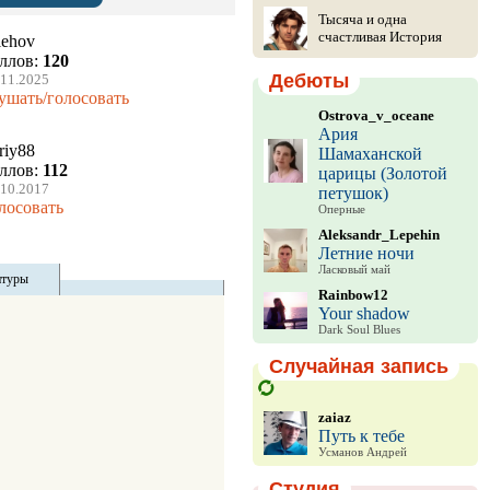
Тысяча и одна
счастливая История
lehov
ллов:
120
Дебюты
.11.2025
ушать/голосовать
Ostrova_v_oceane
Ария
riy88
Шамаханской
ллов:
112
царицы (Золотой
.10.2017
петушок)
лосовать
Оперные
Aleksandr_Lepehin
Летние ночи
Ласковый май
итуры
Rainbow12
Your shadow
Dark Soul Blues
Случайная запись
zaiaz
Путь к тебе
Усманов Андрей
Студия