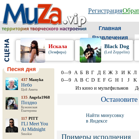
Регистрация
Обрат
Главная
Развлечения
Искала
Black Dog
(Земфира)
(Led Zeppelin)
Песня дня
0—9
А
Б
В
Г
Д
Е
Ж
З
И
К
Л
437
Manyka
0—9
A
B
C
D
E
F
G
H
I
J
K
Небо
Из кино и мультфильмов
Д
Цой Анита
135
Angela1968
Остановите
Поздно
Бужинская
Екатерина
Найти минусовку
117
PITT
в Яндексе
I'Ll Meet You
At Midnight
Smokie
Примеры исполнения