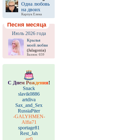
Одна любовь
на двоих
Карпук Елена
Песня месяца
Июль 2026 года
Крылья
моей любви
(Jalagonia)
Баллов: 659
С
Д
н
е
м
Р
о
ж
д
е
н
и
я
!
Snack
slavik0886
artdiva
Sax_and_Sex
RussiaPiter
-GALYHMEN-
Alfia71
sportage81
Rest_Jah
az0