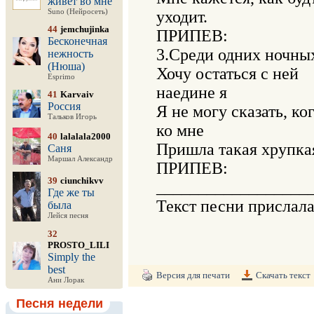
живёт во мне
Suno (Нейросеть)
уходит.

44
jemchujinka
ПРИПЕВ:

Бесконечная
3.Среди одних ночных
нежность
(Нюша)
Хочу остаться с ней 

Esprimo
наедине я

41
Karvaiv
Россия
Я не могу сказать, когд
Тальков Игорь
ко мне

40
lalalala2000
Пришла такая хрупкая
Саня
Маршал Александр
ПРИПЕВ:

39
ciunchikvv
___________________
Где же ты
Текст песни прислал
была
Лейся песня
32
PROSTO_LILI
Simply the
best
Версия для печати
Скачать текст
Ани Лорак
Песня недели