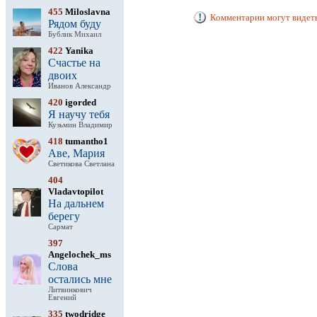
455
Miloslavna
Комментарии могут видеть
Рядом буду
Бублик Михаил
422
Yanika
Счастье на
двоих
Иванов Александр
420
igorded
Я научу тебя
Кузьмин Владимир
418
tumantho1
Аве, Мария
Светикова Светлана
404
Vladavtopilot
На дальнем
берегу
Сармат
397
Angelochek_ms
Слова
остались мне
Литвинкович
Евгений
335
twodridge