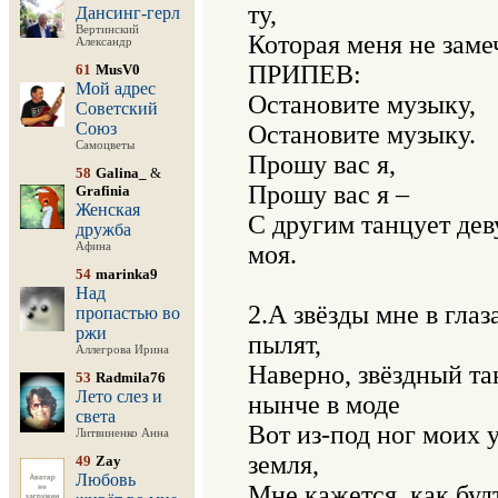
ту,

Дансинг-герл
Вертинский
Которая меня не замеч
Александр
ПРИПЕВ:

61
MusV0
Мой адрес
Остановите музыку,

Советский
Союз
Остановите музыку.

Самоцветы
Прошу вас я,

58
Galina_
&
Прошу вас я –

Grafinia
Женская
С другим танцует дев
дружба
Афина
моя.

54
marinka9
Над
2.А звёзды мне в глаза
пропастью во
ржи
пылят,

Аллегрова Ирина
Наверно, звёздный тан
53
Radmila76
Лето слез и
нынче в моде

света
Вот из-под ног моих у
Литвиненко Анна
земля,

49
Zay
Любовь
Мне кажется, как будт