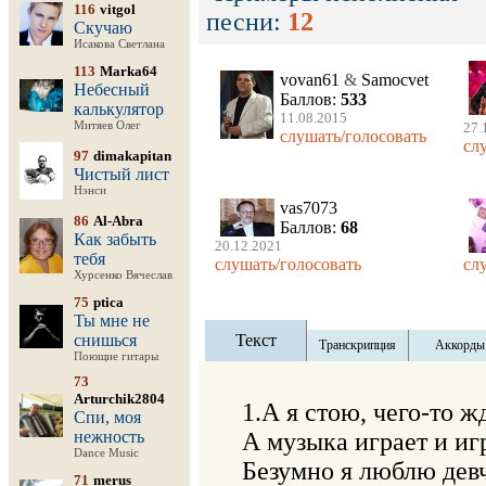
116
vitgol
песни:
12
Скучаю
Исакова Светлана
113
Marka64
vovan61
&
Samocvet
Небесный
Баллов:
533
калькулятор
11.08.2015
Митяев Олег
27.
слушать/голосовать
сл
97
dimakapitan
Чистый лист
Нэнси
vas7073
86
Al-Abra
Баллов:
68
Как забыть
20.12.2021
тебя
слушать/голосовать
сл
Хурсенко Вячеслав
75
ptica
Ты мне не
снишься
Текст
Транскрипция
Аккорды
Поющие гитары
73
Arturchik2804
1.А я стою, чего-то жд
Спи, моя
нежность
А музыка играет и игр
Dance Music
Безумно я люблю девч
71
merus