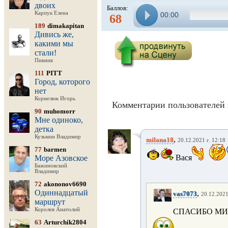
двоих
Баллов:
Карпук Елена
00:00
68
189
dimakapitan
Дивись же,
какими мы
стали!
Пикник
111
PITT
Город, которого
нет
Корнелюк Игорь
Комментарии пользователей 
90
muhomorr
Мне одиноко,
детка
Кузьмин Владимир
,
milana18
20.12.2021 г. 12:18
77
barmen
Вася
Море Азовское
Бажиновский
Владимир
72
akononov6690
Одиннадцатый
,
vas7073
20.12.2021
маршрут
Королев Анатолий
СПАСИБО М
63
Arturchik2804