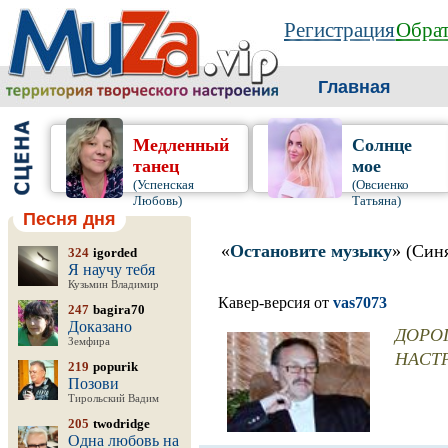
Регистрация
Обрат
Главная
Медленный
Солнце
танец
мое
(Успенская
(Овсиенко
Любовь)
Татьяна)
Песня дня
«
Остановите музыку
» (Син
324
igorded
Я научу тебя
Кузьмин Владимир
Кавер-версия от
vas7073
247
bagira70
Доказано
ДОРО
Земфира
НАСТР
219
popurik
Позови
Тирольский Вадим
205
twodridge
Одна любовь на