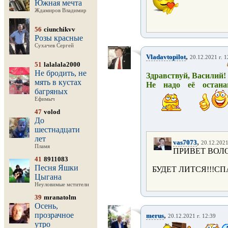
Южная мечта
Ждамиров Владимир
56
ciunchikvv
Розы красные
Сухачев Сергей
,
Vladavtopilot
20.12.2021 г. 1
51
lalalala2000
Не бродить, не
Здравствуй, Василий!
мять в кустах
Не надо её остана
багряных
Ефимыч
47
volod
До
шестнадцати
лет
,
vas7073
20.12.2021
Пламя
ПРИВЕТ ВОЛО
41
8911083
Песня Яшки
БУДЕТ ЛИТСЯ!!!С
Цыгана
Неуловимые мстители
39
mranatolm
Осень,
прозрачное
,
merus
20.12.2021 г. 12:39
утро