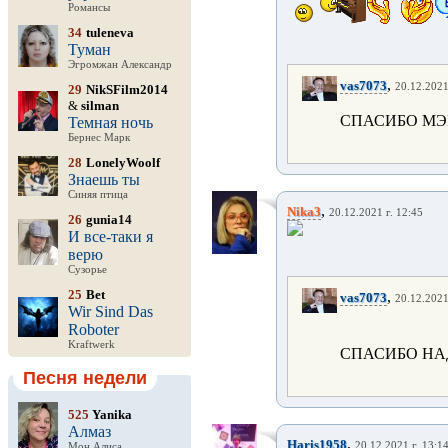
Романсы
34
tuleneva
Туман
Эгромжан Александр
,
vas7073
20.12.2021
29
NikSFilm2014
&
silman
СПАСИБО МЭ
Темная ночь
Бернес Марк
28
LonelyWoolf
Знаешь ты
Синяя птица
,
Nika3
20.12.2021 г. 12:45
26
gunia14
И все-таки я
верю
Сузорье
25
Bet
,
vas7073
20.12.2021
Wir Sind Das
Roboter
Kraftwerk
СПАСИБО Н
Песня недели
525
Yanika
Алмаз
,
Haris1958
20.12.2021 г. 13:1
Мон Алиса