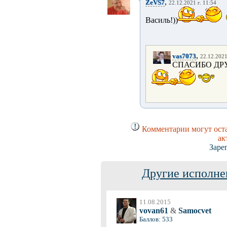
,
ZeVS7
22.12.2021 г. 11:54
Василь!))
,
vas7073
22.12.2021
СПАСИБО ДРУ
Комментарии могут оста
ак
Заре
Другие исполне
11.08.2015
vovan61
&
Samocvet
Баллов: 533