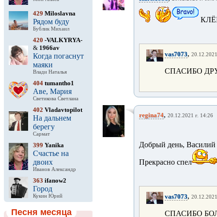
429
Miloslavna
КЛЁ
Рядом буду
Бублик Михаил
420
-VALKYRYA-
&
1966av
,
vas7073
Когда погаснут
20.12.2021
маяки
СПАСИБО Д
Влади Наталья
404
tumantho1
Аве, Мария
Светикова Светлана
402
Vladavtopilot
,
regina74
20.12.2021 г. 14:26
На дальнем
берегу
Сармат
Добрый день, Василий
399
Yanika
Счастье на
двоих
Прекрасно спел
Иванов Александр
363
ifanow2
Город
,
vas7073
Кукин Юрий
20.12.2021
Песня месяца
СПАСИБО БО