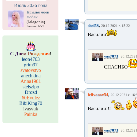
Июль 2026 года
Крылья моей
любви
(Jalagonia)
,
shef53
20.12.2021 г. 15:22
Баллов: 659
Василий
С
Д
н
е
м
Р
о
ж
д
е
н
и
я
!
,
vas7073
20.12.2021
leon4763
grim97
СПАСИБО
svatovstvo
anechkina
Anna1981
stelszipo
Drozd
,
felivanov54
20.12.2021 г. 16:
60Evulez
BibiKing70
Василий!!!
ivasyuk
Painka
,
vas7073
20.12.2021