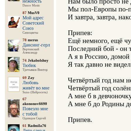
Нам было просто не д
нежность
Dance Music
Мы пол-Европы по-п
87
MusV0
И завтра, завтра, нак
Мой адрес
Советский
Союз
Припев:

Самоцветы
Ещё немного, ещё чуть
78
merus
Дансинг-герл
Последний бой - он 
Вертинский
Александр
А я в Россию, домой х
74
Jekabolshoy
Я так давно не видел
Тюбик
Третьяков Виктор
69
Zay
Четвёртый год нам не
Любовь
Четвёртый год солёны
живёт во мне
Suno (Нейросеть)
А мне б в девчоночк
67
А мне б до Родины до
akononov6690
Повезло мне
с тобой
Припев.

Одинцов Сергей
61
Radmila76
Лето слез и