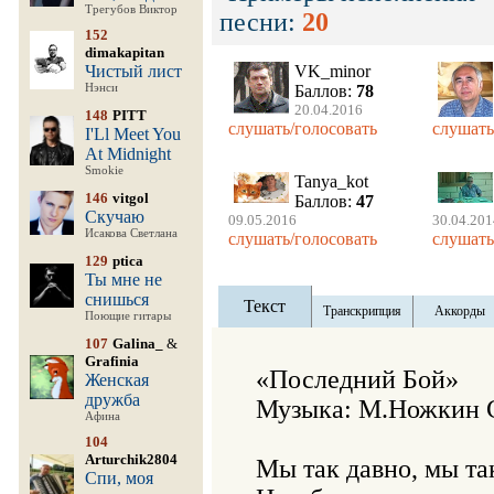
Трегубов Виктор
песни:
20
152
dimakapitan
Чистый лист
VK_minor
Нэнси
Баллов:
78
20.04.2016
148
PITT
слушать/голосовать
слушать
I'Ll Meet You
At Midnight
Smokie
Tanya_kot
146
vitgol
Баллов:
47
Скучаю
09.05.2016
30.04.201
Исакова Светлана
слушать/голосовать
слушать
129
ptica
Ты мне не
снишься
Текст
Транскрипция
Аккорды
Поющие гитары
107
Galina_
&
Grafinia
«Последний Бой»  

Женская
дружба
Музыка: М.Ножкин С
Афина
104
Arturchik2804
Мы так давно, мы так
Спи, моя