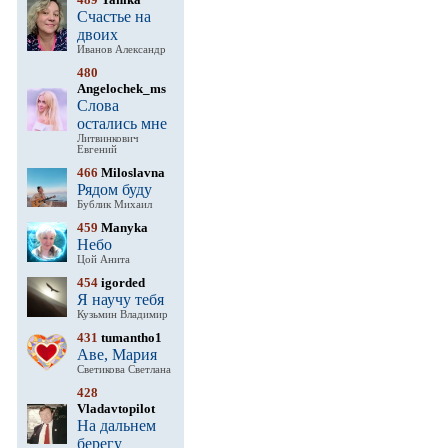
Счастье на
двоих
Иванов Александр
480
Angelochek_ms
Слова
остались мне
Литвинкович
Евгений
466
Miloslavna
Рядом буду
Бублик Михаил
459
Manyka
Небо
Цой Анита
454
igorded
Я научу тебя
Кузьмин Владимир
431
tumantho1
Аве, Мария
Светикова Светлана
428
Vladavtopilot
На дальнем
берегу