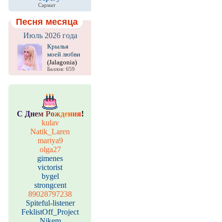
Сармат
Песня месяца
Июль 2026 года
Крылья
моей любви
(Jalagonia)
Баллов: 659
С
Д
н
е
м
Р
о
ж
д
е
н
и
я
!
kulav
Natik_Laren
mariya9
olga27
gimenes
victorist
bygel
strongcent
89028797238
Spiteful-listener
FeklistOff_Project
Nikem