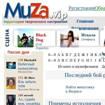
Регистрация
Обра
Главная
Развлечения
Black
Искала
Dog
(Земфира)
(Led
Zeppelin)
Песня дня
З
0—9
А
Б
В
Г
Д
Е
Ж
З
И
К
Л
(А
178
Marka64
0—9
A
B
C
D
E
F
G
H
I
J
K
Небесный
Из кино и мультфильмов
Д
калькулятор
Митяев Олег
Последний бой
(
172
Al-Abra
Как забыть
тебя
Найти минусовку
Хурсенко Вячеслав
в Яндексе
169
serweb
Ах, судьба
Примеры исполнения
моя, злодейка