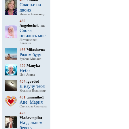
Счастье на
двоих
Иванов Александр
480
Angelochek_ms
Слова
остались мне
Литвинкович
Евгений
466
Miloslavna
Рядом буду
Бублик Михаил
459
Manyka
Небо
Цой Анита
454
igorded
Я научу тебя
Кузьмин Владимир
431
tumantho1
Аве, Мария
Светикова Светлана
428
Vladavtopilot
На дальнем
берегу