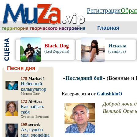
Регистрация
Обрат
Главная
Black Dog
Искала
(Led Zeppelin)
(Земфира)
Песня дня
«
Последний бой
» (Военные и 
178
Marka64
Небесный
калькулятор
Кавер-версия от
GalushkinO
Митяев Олег
172
Al-Abra
Доброй ночи,д
Как забыть
Великой Отеч
тебя
Хурсенко Вячеслав
169
serweb
Ах, судьба
моя, злодейка