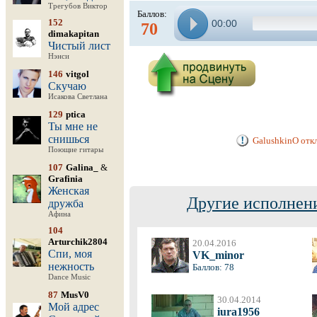
Трегубов Виктор
Баллов:
152
00:00
70
dimakapitan
Чистый лист
Нэнси
146
vitgol
Скучаю
Исакова Светлана
129
ptica
Ты мне не
снишься
GalushkinO отк
Поющие гитары
107
Galina_
&
Grafinia
Женская
Другие исполнени
дружба
Афина
104
Arturchik2804
20.04.2016
Спи, моя
VK_minor
нежность
Баллов: 78
Dance Music
87
MusV0
30.04.2014
Мой адрес
iura1956