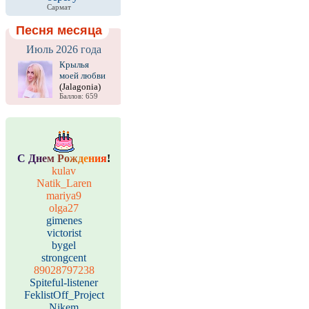
Сармат
Песня месяца
Июль 2026 года
Крылья
моей любви
(Jalagonia)
Баллов: 659
С
Д
н
е
м
Р
о
ж
д
е
н
и
я
!
kulav
Natik_Laren
mariya9
olga27
gimenes
victorist
bygel
strongcent
89028797238
Spiteful-listener
FeklistOff_Project
Nikem