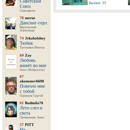
Советский
Баллов: 35
Союз
Самоцветы
78
merus
Дансинг-герл
Вертинский
Александр
74
Jekabolshoy
Тюбик
Третьяков Виктор
69
Zay
Любовь
живёт во мне
Suno (Нейросеть)
67
akononov6690
Повезло мне
с тобой
Одинцов Сергей
61
Radmila76
Лето слез и
света
Литвиненко Анна
57
PITT
Не