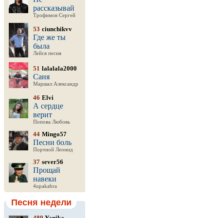
рассказывай
Трофимов Сергей
53
ciunchikvv
Где же ты
была
Лейся песня
51
lalalala2000
Саня
Маршал Александр
46
Elvi
А сердце
верит
Попова Любовь
44
Mingo57
Песни боль
Портной Леонид
37
sever56
Прощай
навеки
4upakabra
Песня недели
489
Yanika