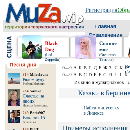
Регистрация
Обра
Главная
Развлечения
Black
Солнце
Dog
мое
(Led
(Овсиенко
Zeppelin)
Татьяна)
Песня дня
З
0—9
А
Б
В
Г
Д
Е
Ж
З
И
К
Л
(А
314
Miloslavna
0—9
A
B
C
D
E
F
G
H
I
J
K
Рядом буду
Из кино и мультфильмов
Д
Бублик Михаил
264
Yanika
Казаки в Берлин
Счастье на
двоих
Иванов Александр
Найти минусовку
249
Boris907
в Яндексе
Вокализ 15
Вокализы
Примеры исполнения
188
PITT