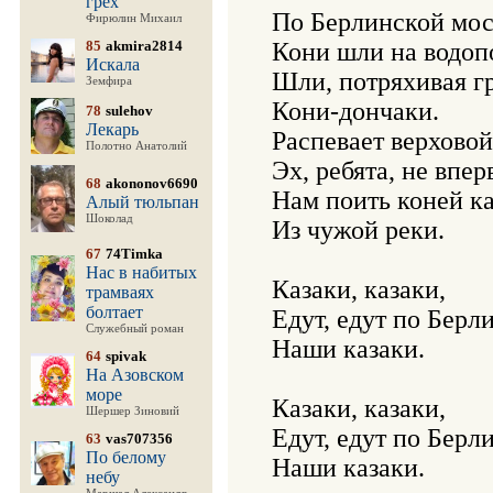
грех
По Берлинской мос
Фирюлин Михаил
85
akmira2814
Кони шли на водопо
Искала
Шли, потряхивая гр
Земфира
Кони-дончаки.

78
sulehov
Лекарь
Распевает верховой 
Полотно Анатолий
Эх, ребята, не вперв
68
akononov6690
Нам поить коней ка
Алый тюльпан
Шоколад
Из чужой реки.

67
74Timka
Нас в набитых
Казаки, казаки,

трамваях
болтает
Едут, едут по Берли
Служебный роман
Наши казаки.

64
spivak
На Азовском
море
Казаки, казаки,

Шершер Зиновий
Едут, едут по Берли
63
vas707356
По белому
Наши казаки.

небу