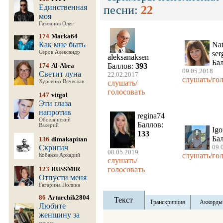
Единственная
песни:
22
моя
Газманов Олег
174
Marka64
Как мне быть
Na
Серов Александр
ser
aleksanaksen
Ба
174
Al-Abra
Баллов:
393
09.05.2018
Светит луна
22.02.2017
слушать/го
Хурсенко Вячеслав
слушать/
голосовать
147
vitgol
Эти глаза
напротив
regina74
Ободзинский
Баллов:
Валерий
Igo
133
Ба
136
dimakapitan
Скрипач
09.
08.05.2019
слушать/го
Кобяков Аркадий
слушать/
голосовать
123
RUSSMIR
Отпусти меня
Гагарина Полина
86
Arturchik2804
Текст
Транскрипция
Аккорды
Любите
женщину за