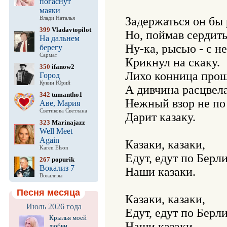
погаснут
маяки
Задержаться он бы р
Влади Наталья
399
Vladavtopilot
Но, поймав сердитый
На дальнем
Ну-ка, рысью - с не
берегу
Сармат
Крикнул на скаку.

350
ifanow2
Лихо конница прошл
Город
Кукин Юрий
А дивчина расцвела.
342
tumantho1
Нежный взор не по 
Аве, Мария
Светикова Светлана
Дарит казаку.

323
Marinajazz
Well Meet
Again
Казаки, казаки,

Karen Elson
Едут, едут по Берли
267
popurik
Вокализ 7
Наши казаки.

Вокализы
Песня месяца
Казаки, казаки,

Июль 2026 года
Едут, едут по Берли
Крылья моей
Наши казаки.

любви