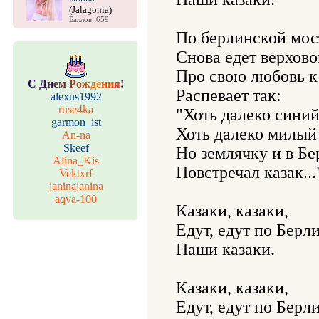
(Jalagonia)
Баллов: 659
По берлинской мос
Снова едет верховой
Про свою любовь к 
С
Д
н
е
м
Р
о
ж
д
е
н
и
я
!
Распевает так:

alexus1992
ruse4ka
"Хоть далеко синий
garmon_ist
Хоть далеко милый 
An-na
Skeef
Но землячку и в Бе
Alina_Kis
Повстречал казак..."
Vektxrf
janinajanina
aqva-100
Казаки, казаки,

Едут, едут по Берли
Наши казаки.

Казаки, казаки,

Едут, едут по Берли