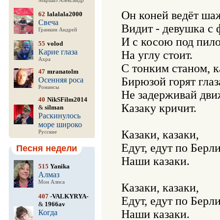
Маршал Александр
Он коней ведёт шаж
62
lalalala2000
Свеча
Видит - девушка с 
Гранкин Андрей
И с косою под пило
55
volod
Карие глаза
На углу стоит.

Ахра
С тонким станом, ка
47
mranatolm
Бирюзой горят глаза
Осенняя роса
Романсы
Не задерживай движ
40
NikSFilm2014
Казаку кричит.

&
silman
Раскинулось
море широко
Казаки, казаки,

Русские
Едут, едут по Берли
Песня недели
Наши казаки.

515
Yanika
Алмаз
Мон Алиса
Казаки, казаки,

407
-VALKYRYA-
Едут, едут по Берли
&
1966av
Наши казаки.

Когда