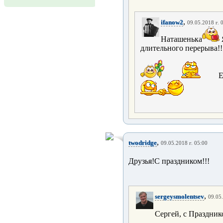
,
ifanow2
09.05.2018 г. 
Наташенька
длительного перерыва!!
Е
,
twodridge
09.05.2018 г. 05:00
Друзья!С праздником!!!
,
sergeysmolentsev
09.05.
Сергей, с Праздни