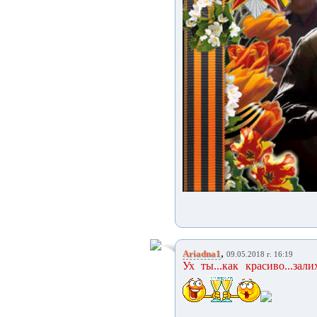
,
Ariadna1
09.05.2018 г. 16:19
Ух ты...как красиво...за