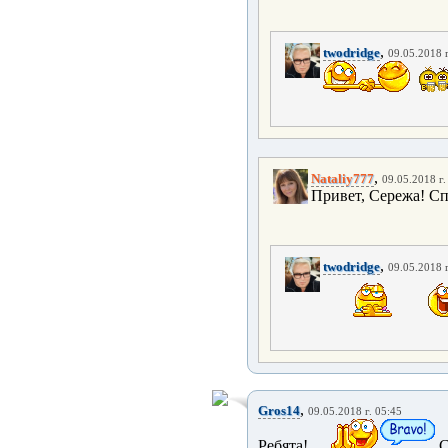
,
twodridge
09.05.2018 г
,
Nataliy777
09.05.2018 г.
Привет, Сережа! Сп
,
twodridge
09.05.2018 г
,
Gros14
09.05.2018 г. 05:45
Ребята!
С