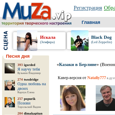
Регистрация
Обра
Главная
Искала
Black Dog
(Земфира)
(Led Zeppelin)
Песня дня
«
Казаки в Берлине
» (Военн
393
igorded
Я научу тебя
Кузьмин Владимир
Кавер-версия от
Nataliy777
в дуэ
274
twodridge
Одна любовь на
двоих
Карпук Елена
257
popurik
Позови
Тирольский Вадим
204
dimakapitan