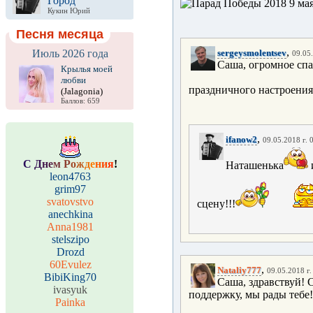
Город
Кукин Юрий
Песня месяца
,
Июль 2026 года
sergeysmolentsev
09.05.
Саша, огромное спа
Крылья моей
любви
праздничного настроения
(Jalagonia)
Баллов: 659
,
ifanow2
09.05.2018 г. 
С
Д
н
е
м
Р
о
ж
д
е
н
и
я
!
Наташенька
leon4763
grim97
svatovstvo
сцену!!!
anechkina
Anna1981
stelszipo
Drozd
60Evulez
,
Nataliy777
09.05.2018 г.
BibiKing70
Саша, здравствуй! 
ivasyuk
поддержку, мы рады тебе!
Painka