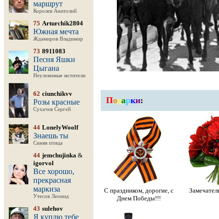
маршрут
Королев Анатолий
75
Arturchik2804
Южная мечта
Ждамиров Владимир
73
8911083
Песня Яшки
Цыгана
Неуловимые мстители
62
ciunchikvv
П
о
д
а
р
к
и
:
Розы красные
Сухачев Сергей
44
LonelyWoolf
Знаешь ты
Синяя птица
44
jemchujinka
&
igorvol
Все хорошо,
прекрасная
маркиза
С праздником, дорогие, с
Замечател
Утесов Леонид
Днем Победы!!!
43
sulehov
Я куплю тебе