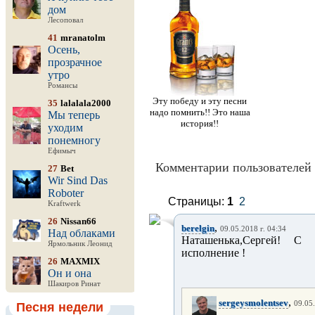
дом
Лесоповал
41
mranatolm
Осень,
прозрачное
утро
Романсы
Эту победу и эту песни
35
lalalala2000
надо помнить!! Это наша
Мы теперь
история!!
уходим
понемногу
Ефимыч
Комментарии пользователей 
27
Bet
Wir Sind Das
Roboter
Страницы:
1
2
Kraftwerk
26
Nissan66
,
berelgin
09.05.2018 г. 04:34
Над облаками
Наташенька,Сергей! С 
Ярмольник Леонид
исполнение !
26
MAXMIX
Он и она
Шакиров Ринат
,
sergeysmolentsev
09.05.
Песня недели