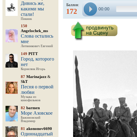
Дивись же,
Баллов:
какими мы
00:00
172
стали!
Пикник
150
Angelochek_ms
Слова остались
мне
Литвинкович Евгений
149
PITT
Город, которого
нет
Корнелюк Игорь
87
Marinajazz
&
SkT
Песня о первой
любви
Музыка из
кинофильмов
82
barmen
Море Азовское
Бажиновский
Владимир
81
akononov6690
Одиннадцатый