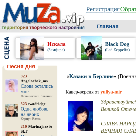
Регистрация
Обрат
Главная
Искала
Black Dog
(Земфира)
(Led Zeppelin)
Песня дня
«
Казаки в Берлине
» (Военн
323
Angelochek_ms
Слова остались
мне
Кавер-версия от
yuliya-mir
Литвинкович Евгений
Здравствуйте!
323
twodridge
Великой Отече
Одна любовь
на двоих
Карпук Елена
СЛАВА НАРО
210
Marinajazz
&
ВЕЧНАЯ СЛА
SkT