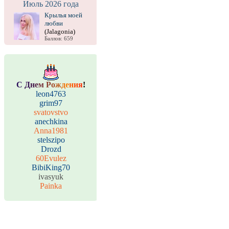
Июль 2026 года
Крылья моей
любви
(Jalagonia)
Баллов: 659
С
Д
н
е
м
Р
о
ж
д
е
н
и
я
!
leon4763
grim97
svatovstvo
anechkina
Anna1981
stelszipo
Drozd
60Evulez
BibiKing70
ivasyuk
Painka