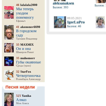
aleksanaksen
46
lalalala2000
Баллов: 
Баллов: 393
Мы теперь
уходим
понемногу
09.05.2021
Ефимыч
IgorLuPro
Баллов: 46
41
akononov6690
В городском
саду
Трошин Владимир
35
MAXMIX
Он и она
Шакиров Ринат
35
muhomorr
Губы окаянные
Среда (трио)
32
StarFox
Четвертиночка
Розенбаум Александр
Песня недели
525
Yanika
Алмаз
Мон Алиса