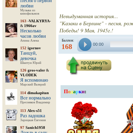
Песня о первой
любви
Музыка из
кинофильмов
Невыдуманная история...
163
-VALKYRYA-
"Казаки в Берлине" - песня, ро
&
1966av
Победы! 9 Мая, 1945г.!
Несколько
часов любви
Баллов:
Апина Алена
00:00
168
152
igornov
Танцуй,
девочка
Шкитун Юрий
126
gros-valer
&
VLODEK
Я вспоминаю
Марский Валерий
П
о
д
а
р
к
и
:
114
dimakapitan
Все нормально
Пресняков Владимир
113
Alex-s51
Раз ладошка
Зарицкая Евгения
97
Sanich1958
Дождь в саду