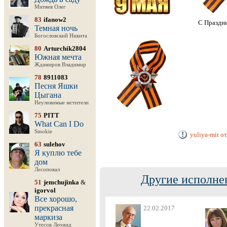
Митяев Олег
83
ifanow2
С Праздни
Темная ночь
Богословский Никита
80
Arturchik2804
Южная мечта
Ждамиров Владимир
78
8911083
Песня Яшки
Цыгана
Неуловимые мстители
75
PITT
What Can I Do
Smokie
yuliya-mir о
63
sulehov
Я куплю тебе
дом
Лесоповал
Другие исполне
51
jemchujinka
&
igorvol
Все хорошо,
прекрасная
22.02.2017
маркиза
Утесов Леонид