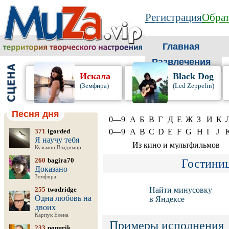
Регистрация
Обрат
Главная
Развлечения
Искала
Black Dog
(Земфира)
(Led Zeppelin)
Песня дня
0—9
А
Б
В
Г
Д
Е
Ж
З
И
К
371
igorded
0—9
A
B
C
D
E
F
G
H
I
J
Я научу тебя
Из кино и мультфильмов
Кузьмин Владимир
260
bagira70
Гостини
Доказано
Земфира
255
twodridge
Найти минусовку
Одна любовь на
в Яндексе
двоих
Карпук Елена
Примеры исполнения
233
popurik