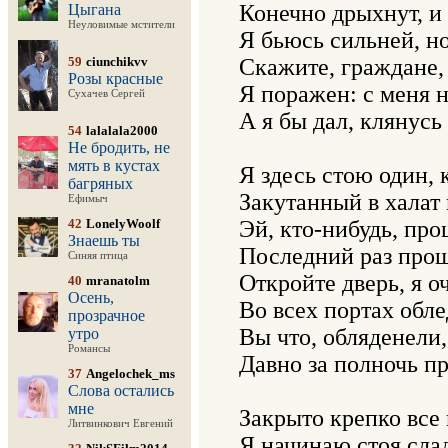
Конечно дрыхнут, и 
Цыгана
Неуловимые мстители
Я бьюсь сильней, но 
59
ciunchikvv
Скажите, граждане, 
Розы красные
Я поражен: с меня н
Сухачев Сергей
А я бы дал, клянусь 
54
lalalala2000
Не бродить, не
мять в кустах
Я здесь стою один, к
багряных
Закутанный в халат н
Ефимыч
42
LonelyWoolf
Эй, кто-нибудь, про
Знаешь ты
Последний раз прошу
Синяя птица
Откройте дверь, я оч
40
mranatolm
Осень,
Во всех портах обле
прозрачное
Вы что, обляденели, 
утро
Романсы
Давно за полночь пр
37
Angelochek_ms
Слова остались
мне
Закрыто крепко все 
Литвинкович Евгений
Я начинаю стоя слад