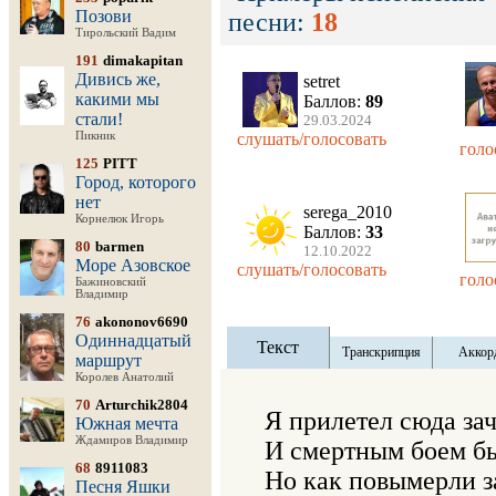
Позови
песни:
18
Тирольский Вадим
191
dimakapitan
Дивись же,
setret
какими мы
Баллов:
89
стали!
29.03.2024
Пикник
слушать/голосовать
голо
125
PITT
Город, которого
нет
serega_2010
Корнелюк Игорь
Баллов:
33
80
barmen
12.10.2022
Море Азовское
слушать/голосовать
голо
Бажиновский
Владимир
76
akononov6690
Одиннадцатый
Текст
Транскрипция
Аккор
маршрут
Королев Анатолий
70
Arturchik2804
Я прилетел сюда заче
Южная мечта
Ждамиров Владимир
И смертным боем бь
68
8911083
Но как повымерли за 
Песня Яшки