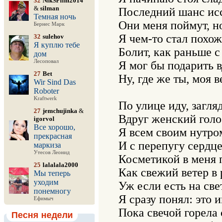
32
NikSFilm2014
&
silman
Последний шанс исся
Темная ночь
Они меня поймут, но
Бернес Марк
Я чем-то стал похож
32
sulehov
Я куплю тебе
Болит, как раньше с
дом
Лесоповал
Я мог бы подарить в
27
Bet
Ну, где же ты, моя в
Wir Sind Das
Roboter
Kraftwerk
По улице иду, загля
27
jemchujinka
&
Вдруг женский голос
igorvol
Все хорошо,
Я всем своим нутром
прекрасная
И с перепугу сердце
маркиза
Утесов Леонид
Косметикой в меня п
25
lalalala2000
Как свежий ветер в 
Мы теперь
уходим
Уж если есть на све
понемногу
Я сразу понял: это и
Ефимыч
Пока свечой горела 
Песня недели