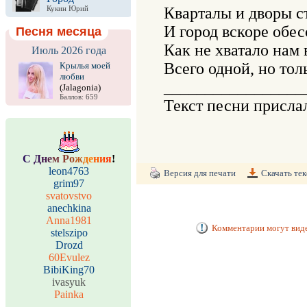
Кварталы и дворы ст
Кукин Юрий
И город вскоре обес
Песня месяца
Как не хватало нам 
Июль 2026 года
Всего одной, но толь
Крылья моей
любви
_________________
(Jalagonia)
Баллов: 659
Текст песни присла
С
Д
н
е
м
Р
о
ж
д
е
н
и
я
!
leon4763
Версия для печати
Скачать тек
grim97
svatovstvo
anechkina
Anna1981
Комментарии могут виде
stelszipo
Drozd
60Evulez
BibiKing70
ivasyuk
Painka