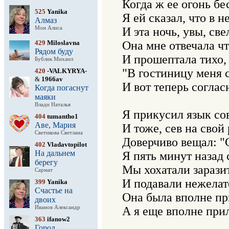
Когда ж ее огонь бе
525
Yanika
Я ей сказал, что в 
Алмаз
Мон Алиса
И эта ночь, увы, све
429
Miloslavna
Она мне отвечала чт
Рядом буду
И прошептала тихо, 
Бублик Михаил
"В гостиницу меня с
420
-VALKYRYA-
&
1966av
И вот теперь согласн
Когда погаснут
маяки
Влади Наталья
Я прикусил язык сов
404
tumantho1
Аве, Мария
И тоже, сев на свой
Светикова Светлана
Доверчиво вещал: "С
402
Vladavtopilot
На дальнем
Я пять минут назад с
берегу
Мы хохатали заразит
Сармат
И подавали нежелат
399
Yanika
Счастье на
Она была вполне пр
двоих
Иванов Александр
А я еще вполне прил
363
ifanow2
Город