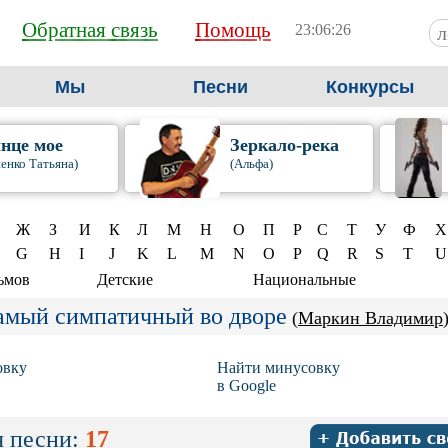
Обратная связь
Помощь
23:06:27
Мы
Песни
Конкурсы
нце мое
Зеркало-река
енко Татьяна)
(Альфа)
Ж
З
И
К
Л
М
Н
О
П
Р
С
Т
У
Ф
Х
G
H
I
J
K
L
M
N
O
P
Q
R
S
T
U
ьмов
Детские
Национальные
амый симпатичный во дворе
(
Маркин Владимир
овку
Найти минусовку
в Google
 песни:
17