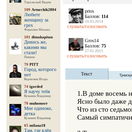
Тирольский Вадим
109
Arturchik2804
prios
Любите
Баллов:
114
женщину за
10.03.2014
грех
слушать/голосовать
Фирюлин Михаил
101
dimakapitan
Gros14
Дивись же,
Баллов:
75
какими мы
27.01.2015
стали!
слушать/голосовать
Пикник
79
PITT
Город, которого
Текст
нет
Транскр
Корнелюк Игорь
74
igorded
Я научу тебя
1.В доме восемь н
Кузьмин Владимир
Ясно было даже де
70
muhomorr
Что из сто седьмо
Мне одиноко,
детка
Самый симпатичны
Кузьмин Владимир
65
milana18
Там, где клён