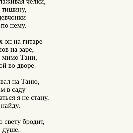
аживая чёлки, 

тишину, 

евчонки 

о нему. 

 он на гитаре 

в на заре, 

мимо Тани, 

 во дворе. 

вал на Таню, 

 в саду - 

ься я не стану, 

найду. 

 свету бродит, 

душе, 
