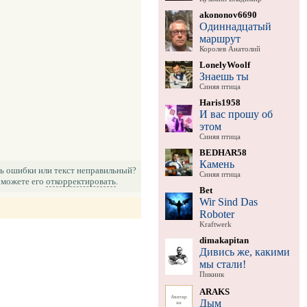
akononov6690
Одиннадцатый
маршрут
Королев Анатолий
LonelyWoolf
Знаешь ты
Синяя птица
Haris1958
И вас прошу об
этом
Синяя птица
BEDHAR58
Камень
ь ошибки или текст неправильный?
Синяя птица
можете его
откорректировать
.
Bet
Wir Sind Das
Roboter
Kraftwerk
dimakapitan
Дивись же, какими
мы стали!
Пикник
ARAKS
Дым