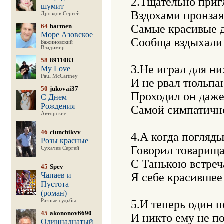
2.Тщательно пригл
шумит
Вздохами пронзая 
Дроздов Сергей
64
barmen
Самые красивые д
Море Азовское
Сообща вздыхали п
Бажиновский
Владимир
58
8911083
3.Не играл для них
My Love
Paul McCartney
И не рвал тюльпано
50
jukovai37
Проходил он даже 
С Днем
Рождения
Самой симпатичной
Авторские
46
ciunchikvv
4.А когда погляды
Розы красные
Говорил товарищам
Сухачев Сергей
С Танькою встречат
45
Spev
Чапаев и
Я себе красившее 
Пустота
(роман)
Разные судьбы
5.И теперь один по
45
akononov6690
И никто ему не по 
Одиннадцатый