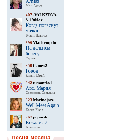
Алмаз
Мон Алиса
407
-VALKYRYA-
&
1966av
Когда погаснут
маяки
Влади Наталья
399
Vladavtopilot
На дальнем
берегу
Сармат
350
ifanow2
Город
Кукин Юрий
342
tumantho1
Аве, Мария
Светикова Светлана
323
Marinajazz
Well Meet Again
Karen Elson
267
popurik
Вокализ 7
Вокализы
Песня месяца