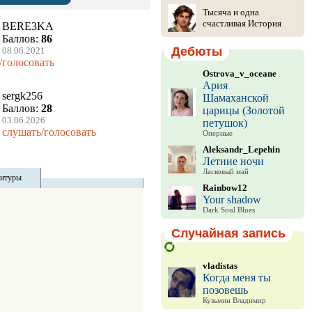
Тысяча и одна
счастливая История
BERE3KA
Баллов:
86
Дебюты
08.06.2021
/голосовать
Ostrova_v_oceane
Ария
sergk256
Шамаханской
Баллов:
28
царицы (Золотой
03.06.2026
петушок)
слушать/голосовать
Оперные
Aleksandr_Lepehin
Летние ночи
Ласковый май
титуры
Rainbow12
Your shadow
Dark Soul Blues
Случайная запись
vladistas
Когда меня ты
позовешь
Кузьмин Владимир