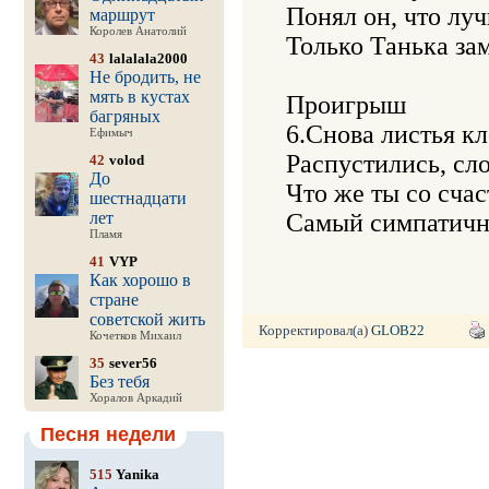
Понял он, что луч
маршрут
Королев Анатолий
Только Танька зам
43
lalalala2000
Не бродить, не
мять в кустах
Проигрыш

багряных
6.Снова листья клё
Ефимыч
Распустились, слов
42
volod
До
Что же ты со счаст
шестнадцати
лет
Самый симпатичн
Пламя
41
VYP
Как хорошо в
стране
советской жить
Корректировал(а)
GLOB22
Кочетков Михаил
35
sever56
Без тебя
Хоралов Аркадий
Песня недели
515
Yanika