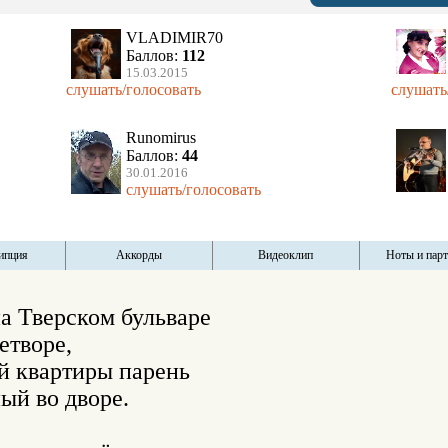
VLADIMIR70
Баллов:
112
15.03.2015
слушать/голосовать
слушать
Runomirus
Баллов:
44
30.01.2016
слушать/голосовать
ипция
Аккорды
Видеоклип
Ноты и пар
а Тверском бульваре 

творе, 

й квартиры парень 

й во дворе. 
