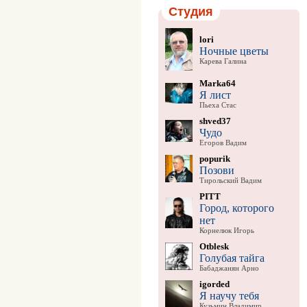
Студия
lori
Ночные цветы
Карева Галина
Marka64
Я лист
Пьеха Стас
shved37
Чудо
Егоров Вадим
popurik
Позови
Тирольский Вадим
PITT
Город, которого
нет
Корнелюк Игорь
Otblesk
Голубая тайга
Бабаджанян Арно
igorded
Я научу тебя
Кузьмин Владимир