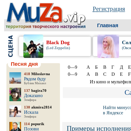
Регистрация
Главная
Black Dog
Сол
(Led Zeppelin)
(Овси
Песня дня
0—9
А
Б
В
Г
Д
Е
418
Miloslavna
0—9
A
B
C
D
E
F
Рядом буду
Из кино и мультфил
Бублик Михаил
137
bagira70
С
Доказано
Земфира
130
akmira2814
Найти минус
Искала
в Яндексе
Земфира
114
popurik
Примеры исполнения
Позови