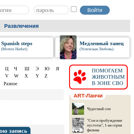
Развлечения
Spanish steps
Медленный танец
(Morten Harket)
(Успенская Любовь)
Ц
Ч
Ш
Э
Ю
Я
ПОМОГАЕМ
V
W
X
Y
Z
ЖИВОТНЫМ
В ЗОНЕ СВО
Разное
)
ART-Ланчи
Чудесный сон
"Сон и пробуждение
пустоты", 1-ая серия
фильма