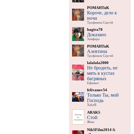
POMAHTuK
Короче, дело к
ночи
Трофимов Сергей
bagira70
Доказано
Земфира
POMAHTuK
Алевтина
Трофимов Сергей
lalalala2000
Не бродить, не
мять в кустах
багряных
Ефимыч
felivanov54
Только Ты, мой
Господь
XakeR
ARAKS
Стой
Жека
NikSFilm2014
&