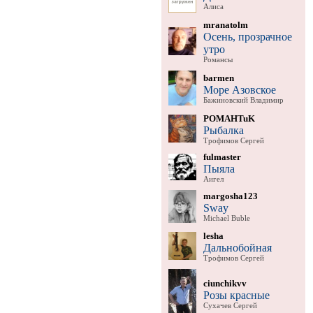
Алиса
mranatolm
Осень, прозрачное
утро
Романсы
barmen
Море Азовское
Бажиновский Владимир
POMAHTuK
Рыбалка
Трофимов Сергей
fulmaster
Пыяла
Аигел
margosha123
Sway
Michael Buble
lesha
Дальнобойная
Трофимов Сергей
ciunchikvv
Розы красные
Сухачев Сергей