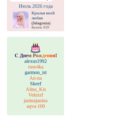
Июль 2026 года
Крылья моей
любви
(Jalagonia)
Баллов: 659
С
Д
н
е
м
Р
о
ж
д
е
н
и
я
!
alexus1992
ruse4ka
garmon_ist
An-na
Skeef
Alina_Kis
Vektxrf
janinajanina
aqva-100