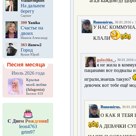
ага,в каждом!))) здор
Vladavtopilot
На дальнем
берегу
Сармат
,
Runomirus
399
Yanika
30.01.2016 г. 
У НАС КОММУНА
Счастье на
двоих
КЛАЛИ
Иванов Александр
363
ifanow2
Город
Кукин Юрий
,
galochka_
30.01.2016 г
Песня месяца
я не жила в комму
пацанами все подвалы и 
Июль 2026 года
играли,знаешь такую?
Крылья
моей любви
девочек вот тебе ещё м
(Jalagonia)
Баллов: 659
,
Runomirus
30.01.201
О КАК Я ТЕБЯ
С
Д
н
е
м
Р
о
ж
д
е
н
и
я
!
А ДЕВАЧКИ СУ
leon4763
grim97