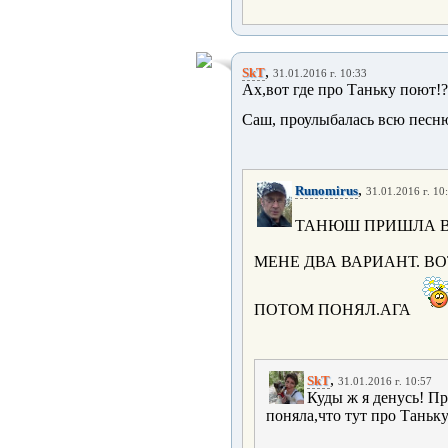
,
SkT
31.01.2016 г. 10:33
Ах,вот где про Таньку поют!? 
Саш, проулыбалась всю песн
,
Runomirus
31.01.2016 г. 10
ТАНЮШ ПРИШЛА ВС
МЕНЕ ДВА ВАРИАНТ. В
ПОТОМ ПОНЯЛ.АГА
,
SkT
31.01.2016 г. 10:57
Куды ж я денусь! Пр
поняла,что тут про Таньку