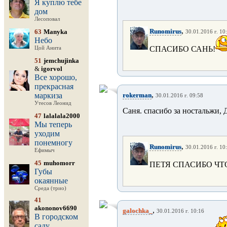
Я куплю тебе
дом
Лесоповал
,
Runomirus
63
Manyka
30.01.2016 г. 10
Небо
СПАСИБО САНЬ!
Цой Анита
51
jemchujinka
&
igorvol
Все хорошо,
прекрасная
,
маркиза
rokerman
30.01.2016 г. 09:58
Утесов Леонид
Саня. спасибо за ностальжи, Д
47
lalalala2000
Мы теперь
уходим
понемногу
,
Runomirus
30.01.2016 г. 10
Ефимыч
45
muhomorr
ПЕТЯ СПАСИБО ЧТ
Губы
окаянные
Среда (трио)
41
akononov6690
,
galochka_
30.01.2016 г. 10:16
В городском
саду