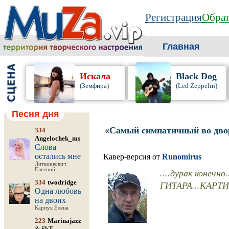
Регистрация
Обрат
Главная
Искала
Black Dog
(Земфира)
(Led Zeppelin)
Песня дня
«
Самый симпатичный во дво
334
Angelochek_ms
Слова
остались мне
Кавер-версия от
Runomirus
Литвинкович
Евгений
....дурак конеч
334
twodridge
ГИТАРА...КАРТ
Одна любовь
на двоих
Карпук Елена
223
Marinajazz
&
SkT