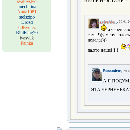
НАШЕ И ОСТАНЕТС
svatovstvo
anechkina
Anna1981
stelszipo
,
galochka_
Drozd
30.01.2
60Evulez
а чёренька
BibiKing70
сама !))у меня воло
ivasyuk
делала))))
Painka
да,это наше!!!!!!
,
Runomirus
30.0
А Я ПОДУМ
ЭТА ЧЕРНЕНЬКАЯ