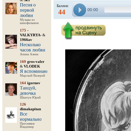
Песня о
Баллов:
00:00
первой
44
любви
Музыка из
кинофильмов
175
-
VALKYRYA-
&
1966av
Несколько
часов любви
Апина Алена
169
gros-valer
&
VLODEK
Я вспоминаю
Марский Валерий
164
igornov
Танцуй,
девочка
Шкитун Юрий
126
dimakapitan
Все
нормально
Пресняков
Владимир