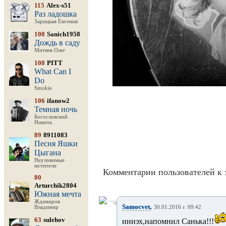
115
Alex-s51
Раз ладошка
Зарицкая Евгения
108
Sanich1958
Дождь в саду
Митяев Олег
108
PITT
What Can I
Do
Smokie
106
ifanow2
Темная ночь
Богословский
Никита
89
8911083
Песня Яшки
Цыгана
Неуловимые
мстители
Комментарии пользователей к 
80
Arturchik2804
Южная мечта
Ждамиров
,
Samocvet
Владимир
30.01.2016 г. 09:42
63
sulehov
иииэх,напомнил Санька!!!