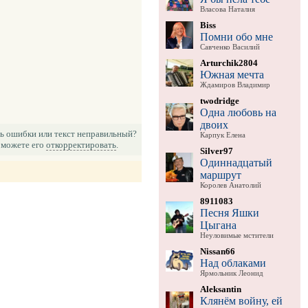
Власова Наталия
Biss
Помни обо мне
Савченко Василий
Arturchik2804
Южная мечта
Ждамиров Владимир
twodridge
Одна любовь на
двоих
ь ошибки или текст неправильный?
Карпук Елена
можете его
откорректировать
.
Silver97
Одиннадцатый
маршрут
Королев Анатолий
8911083
Песня Яшки
Цыгана
Неуловимые мстители
Nissan66
Над облаками
Ярмольник Леонид
Aleksantin
Клянём войну, ей