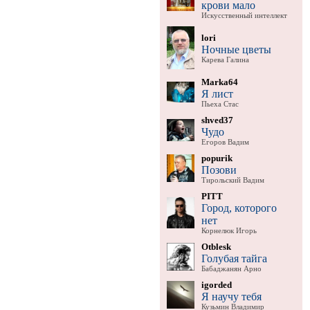
крови мало
Искусственный интеллект
lori
Ночные цветы
Карева Галина
Marka64
Я лист
Пьеха Стас
shved37
Чудо
Егоров Вадим
popurik
Позови
Тирольский Вадим
PITT
Город, которого
нет
Корнелюк Игорь
Otblesk
Голубая тайга
Бабаджанян Арно
igorded
Я научу тебя
Кузьмин Владимир