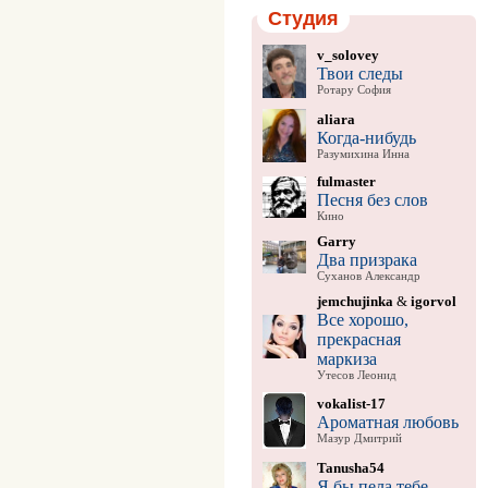
Студия
v_solovey
Твои следы
Ротару София
aliara
Когда-нибудь
Разумихина Инна
fulmaster
Песня без слов
Кино
Garry
Два призрака
Суханов Александр
jemchujinka
&
igorvol
Все хорошо,
прекрасная
маркиза
Утесов Леонид
vokalist-17
Ароматная любовь
Мазур Дмитрий
Tanusha54
Я бы пела тебе