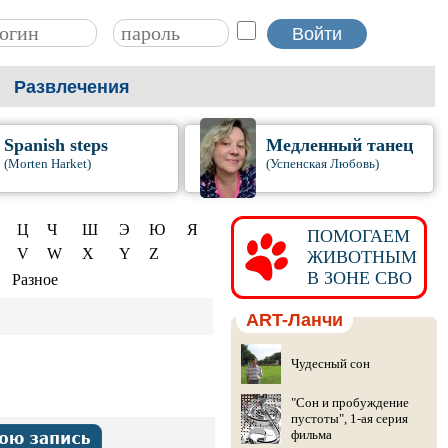
Развлечения
Spanish steps
Медленный танец
(Morten Harket)
(Успенская Любовь)
Ц
Ч
Ш
Э
Ю
Я
ПОМОГАЕМ
V
W
X
Y
Z
ЖИВОТНЫМ
В ЗОНЕ СВО
Разное
ART-Ланчи
Чудесный сон
"Сон и пробуждение
пустоты", 1-ая серия
фильма