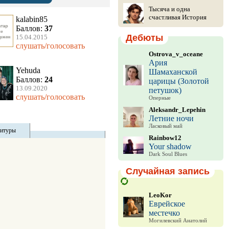
Тысяча и одна
счастливая История
kalabin85
Баллов:
37
Дебюты
15.04.2015
слушать/голосовать
Ostrova_v_oceane
Ария
Yehuda
Шамаханской
Баллов:
24
царицы (Золотой
13.09.2020
петушок)
слушать/голосовать
Оперные
Aleksandr_Lepehin
Летние ночи
Ласковый май
титуры
Rainbow12
Your shadow
Dark Soul Blues
Случайная запись
LeoKor
Еврейское
местечко
Могилевский Анатолий