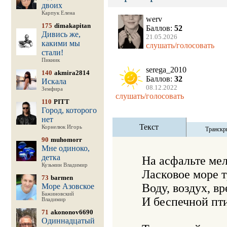
двоих
Карпук Елена
werv
175
dimakapitan
Баллов:
52
Дивись же,
21.05.2026
какими мы
слушать/голосовать
стали!
Пикник
serega_2010
140
akmira2814
Баллов:
32
Искала
08.12.2022
Земфира
слушать/голосовать
110
PITT
Город, которого
нет
Текст
Корнелюк Игорь
Транскр
90
muhomorr
Мне одиноко,
детка
   На асфальте ме
Кузьмин Владимир
   Ласковое море 
73
barmen
   Воду, воздух, вр
Море Азовское
Бажиновский
   И беспечной пт
Владимир
71
akononov6690
Одиннадцатый