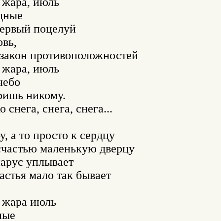
 жара, июль 

дные 

первый поцелуй 

вь, 

 закон противоположностей 

 жара, июль 

ебо 

ришь никому. 

снега, снега, снега... 

у, а то просто к сердцу 

 счастью маленькую дверцу 

арус уплывает 

астья мало так бывает 

 жара июль 

ые 
