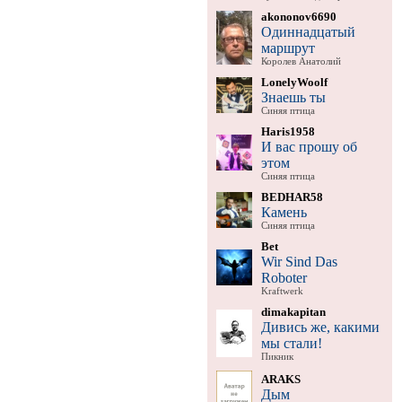
akononov6690
Одиннадцатый
маршрут
Королев Анатолий
LonelyWoolf
Знаешь ты
Синяя птица
Haris1958
И вас прошу об
этом
Синяя птица
BEDHAR58
Камень
Синяя птица
Bet
Wir Sind Das
Roboter
Kraftwerk
dimakapitan
Дивись же, какими
мы стали!
Пикник
ARAKS
Дым