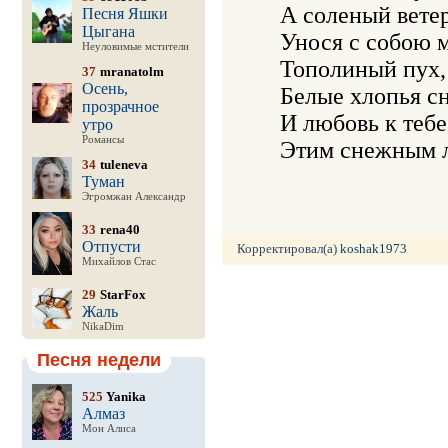
   А соленый ветер
Песня Яшки
Цыгана
   Унося с собою 
Неуловимые мстители
   Тополиный пух, 
37
mranatolm
Осень,
   Белые хлопья сн
прозрачное
   И любовь к тебе
утро
Романсы
34
tuleneva
Туман
Эгромжан Александр
33
rena40
Отпусти
Корректировал(а)
koshak1973
Михайлов Стас
29
StarFox
Жаль
NikaDim
Песня недели
525
Yanika
Алмаз
Мон Алиса