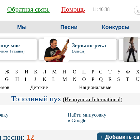
Обратная связь
Помощь
11:46:39
Мы
Песни
Конкурсы
нце мое
Зеркало-река
енко Татьяна)
(Альфа)
Ж
З
И
К
Л
М
Н
О
П
Р
С
Т
У
Ф
Х
G
H
I
J
K
L
M
N
O
P
Q
R
S
T
U
ьмов
Детские
Национальные
Тополиный пух
(
Иванушки International
)
овку
Найти минусовку
в Google
 песни:
12