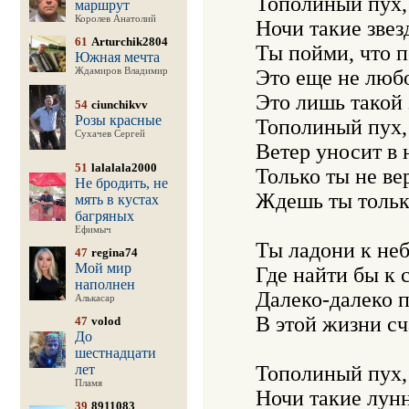
   Тополиный пух,
маршрут
Королев Анатолий
   Ночи такие звез
61
Arturchik2804
   Ты пойми, что 
Южная мечта
Ждамиров Владимир
   Это еще не любо
   Это лишь такой
54
ciunchikvv
Розы красные
   Тополиный пух,
Сухачев Сергей
   Ветер уносит в н
51
lalalala2000
   Только ты не ве
Не бродить, не
   Ждешь ты только 
мять в кустах
багряных
Ефимыч
   Ты ладони к неб
47
regina74
Мой мир
   Где найти бы к
наполнен
   Далеко-далеко п
Алькасар
   В этой жизни сч
47
volod
До
шестнадцати
лет
   Тополиный пух,
Пламя
   Ночи такие лунн
39
8911083