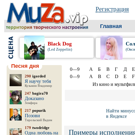
Регистрация
Главная
Black Dog
Сол
(Led Zeppelin)
(Овси
Песня дня
0—9
А
Б
В
Г
Д
Е
290
igorded
0—9
A
B
C
D
E
F
Я научу тебя
Из кино и мультфил
Кузьмин Владимир
247
bagira70
Доказано
Земфира
217
popurik
Найти минус
Позови
в Яндексе
Тирольский Вадим
179
twodridge
Примеры исполнения
Одна любовь на