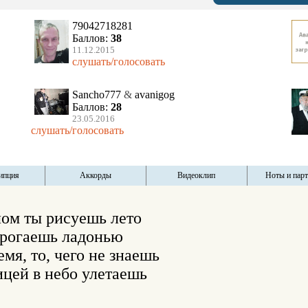
79042718281
Баллов:
38
11.12.2015
слушать/голосовать
Sancho777
&
avanigog
Баллов:
28
23.05.2016
слушать/голосовать
ипция
Аккорды
Видеоклип
Ноты и пар
лом ты рисуешь лето 

трогаешь ладонью 

емя, то, чего не знаешь 

ицей в небо улетаешь 
