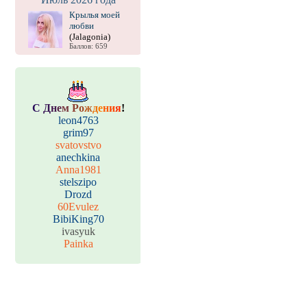
Крылья моей
любви
(Jalagonia)
Баллов: 659
С
Д
н
е
м
Р
о
ж
д
е
н
и
я
!
leon4763
grim97
svatovstvo
anechkina
Anna1981
stelszipo
Drozd
60Evulez
BibiKing70
ivasyuk
Painka