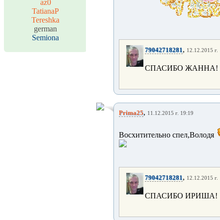
az0
TatianaP
Tereshka
german
Semiona
,
79042718281
12.12.2015 г.
СПАСИБО ЖАННА!
,
Prima25
11.12.2015 г. 19:19
Восхитительно спел,Володя
,
79042718281
12.12.2015 г.
СПАСИБО ИРИША!