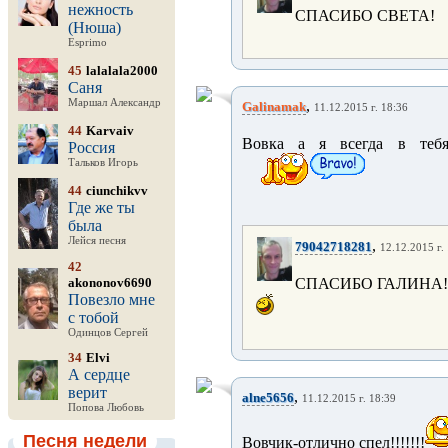
нежность
СПАСИБО СВЕТА!
(Нюша)
Esprimo
45
lalalala2000
Саня
Маршал Александр
,
Galinamak
11.12.2015 г. 18:36
44
Karvaiv
Вовка а я всегда в тебя 
Россия
Тальков Игорь
44
ciunchikvv
Где же ты
была
Лейся песня
,
79042718281
12.12.2015 г.
42
akononov6690
СПАСИБО ГАЛИНА!
Повезло мне
с тобой
Одинцов Сергей
34
Elvi
А сердце
верит
,
alne5656
11.12.2015 г. 18:39
Попова Любовь
Песня недели
Вовчик-отлично спел!!!!!!!