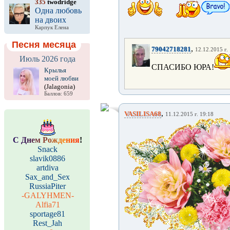
335
twodridge
Одна любовь
на двоих
Карпук Елена
Песня месяца
,
79042718281
12.12.2015 г.
Июль 2026 года
СПАСИБО ЮРА!
Крылья
моей любви
(Jalagonia)
Баллов: 659
,
VASILISA68
11.12.2015 г. 19:18
С
Д
н
е
м
Р
о
ж
д
е
н
и
я
!
Snack
slavik0886
artdiva
Sax_and_Sex
RussiaPiter
-GALYHMEN-
Alfia71
sportage81
Rest_Jah