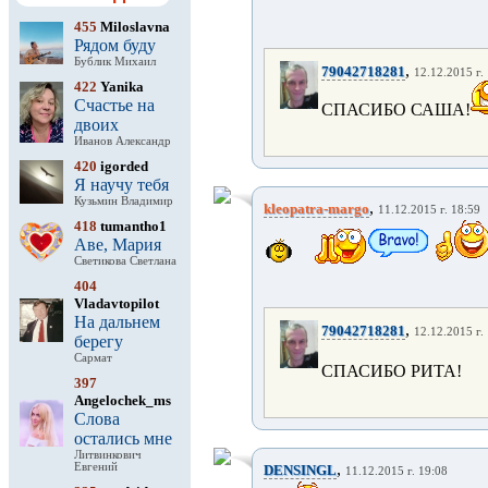
455
Miloslavna
Рядом буду
Бублик Михаил
,
79042718281
12.12.2015 г.
422
Yanika
Счастье на
СПАСИБО САША!
двоих
Иванов Александр
420
igorded
Я научу тебя
Кузьмин Владимир
,
kleopatra-margo
11.12.2015 г. 18:59
418
tumantho1
Аве, Мария
Светикова Светлана
404
Vladavtopilot
На дальнем
,
79042718281
12.12.2015 г.
берегу
Сармат
СПАСИБО РИТА!
397
Angelochek_ms
Слова
остались мне
Литвинкович
,
Евгений
DENSINGL
11.12.2015 г. 19:08