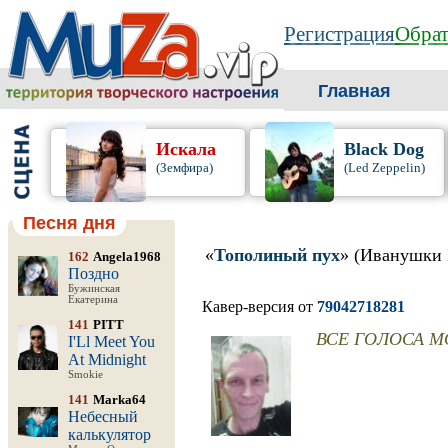
Регистрация
Обрат
Главная
Искала
Black Dog
(Земфира)
(Led Zeppelin)
Песня дня
«
Тополиный пух
» (Иванушки I
162
Angela1968
Поздно
Бужинская
Екатерина
Кавер-версия от
79042718281
141
PITT
ВСЕ ГОЛОСА 
I'Ll Meet You
At Midnight
Smokie
141
Marka64
Небесный
калькулятор