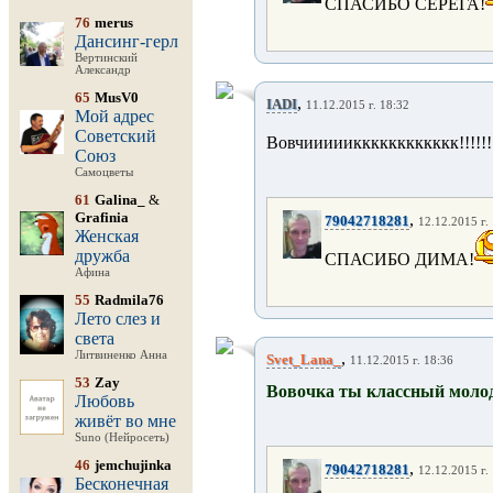
СПАСИБО СЕРЁГА!
76
merus
Дансинг-герл
Вертинский
Александр
65
MusV0
,
IADI
11.12.2015 г. 18:32
Мой адрес
Советский
Вовчииииикккккккккккк!!!!!!!!
Союз
Самоцветы
61
Galina_
&
Grafinia
,
79042718281
12.12.2015 г.
Женская
дружба
СПАСИБО ДИМА!
Афина
55
Radmila76
Лето слез и
света
Литвиненко Анна
,
Svet_Lana_
11.12.2015 г. 18:36
53
Zay
Вовочка ты классный молод
Любовь
живёт во мне
Suno (Нейросеть)
46
jemchujinka
,
79042718281
12.12.2015 г.
Бесконечная