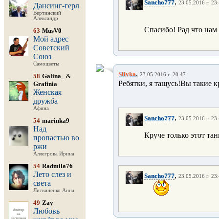
,
Sancho777
23.05.2016 г. 23
Дансинг-герл
Вертинский
Александр
Спасибо! Рад что нам 
63
MusV0
Мой адрес
Советский
Союз
Самоцветы
,
Slivka
23.05.2016 г. 20:47
58
Galina_
&
Ребятки, я тащусь!Вы такие 
Grafinia
Женская
дружба
Афина
,
Sancho777
23.05.2016 г. 23
54
marinka9
Над
Круче только этот тан
пропастью во
ржи
Аллегрова Ирина
54
Radmila76
Лето слез и
,
Sancho777
23.05.2016 г. 23
света
Литвиненко Анна
49
Zay
Любовь