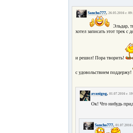
,
Sancho777
26.05.2016 г. 09
Эльдар, т
хотел записать этот трек с
и решил! Пора творить!
с удовольствием поддержу!
,
avanigog
01.07.2016 г. 19
Ок! Что нибудь прид
,
Sancho777
01.07.2016 