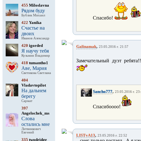
455
Miloslavna
Рядом буду
Бублик Михаил
Спасибо!
422
Yanika
Счастье на
двоих
Иванов Александр
420
igorded
,
Galinamak
23.05.2016 г. 21:57
Я научу тебя
Кузьмин Владимир
Замечательный дуэт ребята!
418
tumantho1
Аве, Мария
Светикова Светлана
404
Vladavtopilot
На дальнем
,
Sancho777
23.05.2016 г. 23
берегу
Сармат
Спасибоооо!
397
Angelochek_ms
Слова
остались мне
Литвинкович
Евгений
,
LISTvA13
23.05.2016 г. 22:52
335
twodridge
...снег только растаял...А я у