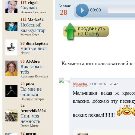
117
vitgol
Баллов:
Скучаю
00:00
28
Исакова Светлана
114
Marka64
Небесный
калькулятор
Митяев Олег
98
dimakapitan
Чистый лист
Нэнси
86
Al-Abra
Комментарии пользователей к 
Как забыть
тебя
Хурсенко Вячеслав
,
79
ptica
Manyka
23.05.2016 г. 20:42
Ты мне не
Мальчишки какая ж красота
снишься
Поющие гитары
классно...обожаю эту песенк
74
Arturchik2804
всяких похвал!!!!!!!!
Спи, моя
нежность
Dance Music
72
merus