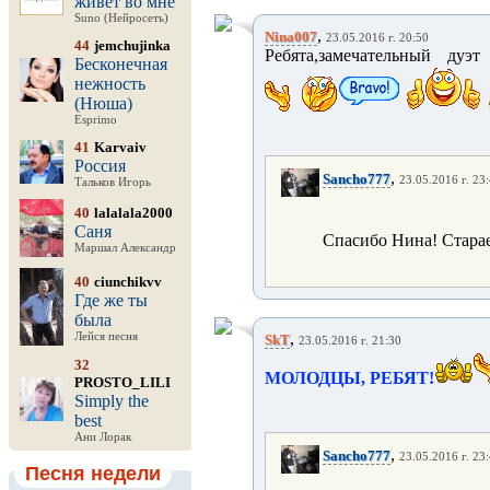
живёт во мне
Suno (Нейросеть)
,
Nina007
23.05.2016 г. 20:50
44
jemchujinka
Ребята,замечательный дуэт
Бесконечная
нежность
(Нюша)
Esprimo
41
Karvaiv
Россия
,
Sancho777
23.05.2016 г. 23
Тальков Игорь
40
lalalala2000
Саня
Спасибо Нина! Стара
Маршал Александр
40
ciunchikvv
Где же ты
была
,
Лейся песня
SkT
23.05.2016 г. 21:30
32
МОЛОДЦЫ, РЕБЯТ!
PROSTO_LILI
Simply the
best
Ани Лорак
,
Sancho777
23.05.2016 г. 23
Песня недели