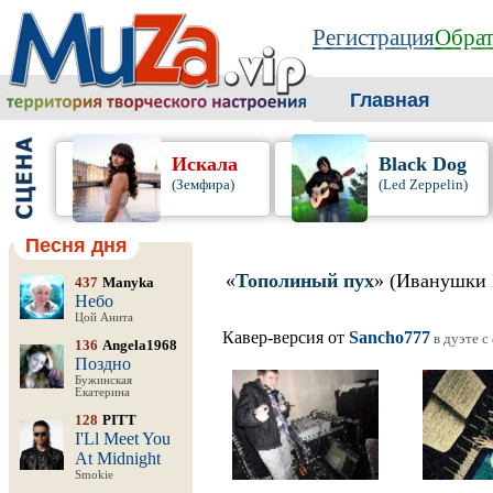
Регистрация
Обрат
Главная
Искала
Black Dog
(Земфира)
(Led Zeppelin)
Песня дня
«
Тополиный пух
» (Иванушки I
437
Manyka
Небо
Цой Анита
Кавер-версия от
Sancho777
в дуэте c
136
Angela1968
Поздно
Бужинская
Екатерина
128
PITT
I'Ll Meet You
At Midnight
Smokie