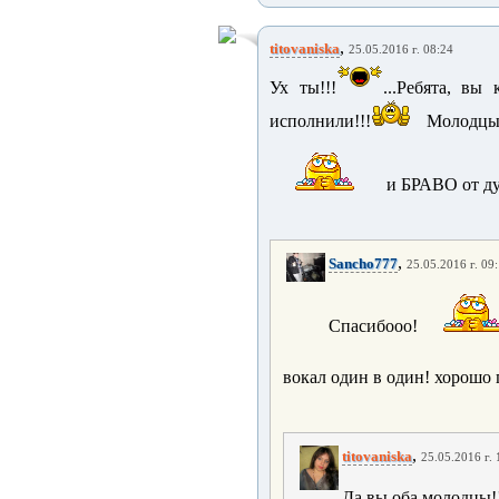
,
titovaniska
25.05.2016 г. 08:24
Ух ты!!!
...Ребята, вы
исполнили!!!
Молодцы!!
и БРАВО от ду
,
Sancho777
25.05.2016 г. 09
Спасибооо!
вокал один в один! хорошо 
,
titovaniska
25.05.2016 г. 
Да вы оба молодцы!