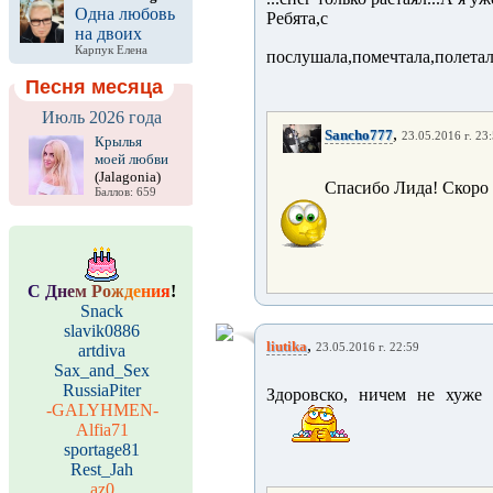
Одна любовь
Ребята,с ог
на двоих
Карпук Елена
послушала,помечтала,полета
Песня месяца
Июль 2026 года
,
Sancho777
23.05.2016 г. 23
Крылья
моей любви
(Jalagonia)
Спасибо Лида! Скоро 
Баллов: 659
С
Д
н
е
м
Р
о
ж
д
е
н
и
я
!
Snack
slavik0886
,
liutika
artdiva
23.05.2016 г. 22:59
Sax_and_Sex
RussiaPiter
Здоровско, ничем не хуже 
-GALYHMEN-
Alfia71
sportage81
Rest_Jah
az0