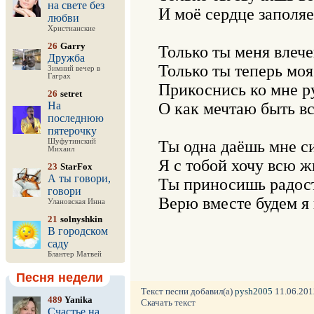
на свете без
И моё сердце заполяе
любви
Христианские
26
Garry
Только ты меня влече
Дружба
Только ты теперь моя 
Зимний вечер в
Гаграх
Прикоснись ко мне ру
26
setret
На
О как мечтаю быть все
последнюю
пятерочку
Шуфутинский
Ты одна даёшь мне си
Михаил
Я с тобой хочу всю жи
23
StarFox
А ты говори,
Ты приносишь радост
говори
Верю вместе будем я 
Улановская Инна
21
solnyshkin
В городском
саду
Блантер Матвей
Песня недели
Текст песни добавил(а)
pysh2005
11.06.2012
489
Yanika
Скачать текст
Счастье на