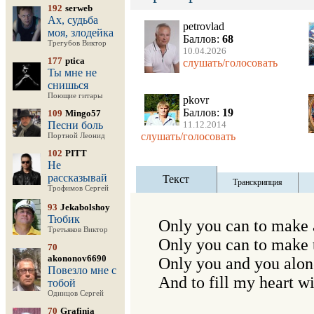
192
serweb
Ах, судьба
petrovlad
моя, злодейка
Баллов:
68
Трегубов Виктор
10.04.2026
177
ptica
слушать/голосовать
Ты мне не
снишься
Поющие гитары
pkovr
Баллов:
19
109
Mingo57
Песни боль
11.12.2014
слушать/голосовать
Портной Леонид
102
PITT
Не
рассказывай
Текст
Транскрипция
Трофимов Сергей
93
Jekabolshoy
Тюбик
Only you can to make a
Третьяков Виктор
Only you can to make t
70
akononov6690
Only you and you alone
Повезло мне с
And to fill my heart wi
тобой
Одинцов Сергей
70
Grafinia