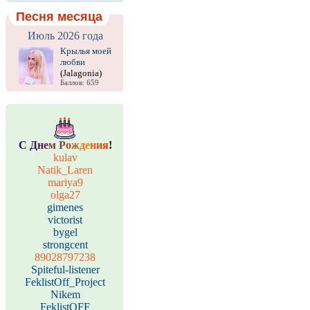
Песня месяца
Июль 2026 года
Крылья моей
любви
(Jalagonia)
Баллов: 659
С
Д
н
е
м
Р
о
ж
д
е
н
и
я
!
kulav
Natik_Laren
mariya9
olga27
gimenes
victorist
bygel
strongcent
89028797238
Spiteful-listener
FeklistOff_Project
Nikem
FeklistOFF