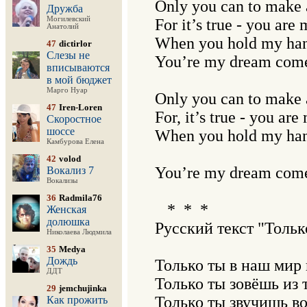
Only you can to make a
Дружба
Могилевский
For it’s true - you are 
Анатолий
When you hold my hand
47
dictirlor
Слезы не
You’re my dream come 
вписываются
в мой бюджет
Марго Нуар
Only you can to make a
47
Iren-Loren
For, it’s true - you are 
Скоростное
шоссе
When you hold my hand
Камбурова Елена
42
volod
You’re my dream come 
Вокализ 7
Вокализы
36
Radmila76
   *  *  *

Женская
долюшка
Русский текст "Тольк
Николаева Людмила
35
Medya
Дождь
Только ты в наш мир 
ДДТ
Только ты зовёшь из 
29
jemchujinka
Только ты звучишь во
Как прожить