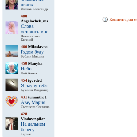
двоих
Иванов Александр
480
Комментарии мо
Angelochek_ms
Слова
остались мне
Литвинкович
Евгений
466
Miloslavna
Рядом буду
Бублик Михаил
459
Manyka
Небо
Цой Анита
454
igorded
Я научу тебя
Кузьмин Владимир
431
tumantho1
Аве, Мария
Светикова Светлана
428
Vladavtopilot
На дальнем
берегу
Сармат