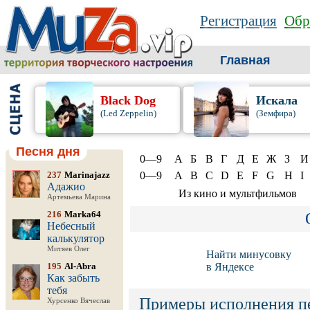
Регистрация
Обр
Главная
Black Dog
Искала
(Led Zeppelin)
(Земфира)
Песня дня
0—9
А
Б
В
Г
Д
Е
Ж
З
И
237
Marinajazz
0—9
A
B
C
D
E
F
G
H
I
Адажио
Из кино и мультфильмов
Артемьева Марина
216
Marka64
Небесный
калькулятор
Митяев Олег
Найти минусовку
195
Al-Abra
в Яндексе
Как забыть
тебя
Примеры исполнения п
Хурсенко Вячеслав