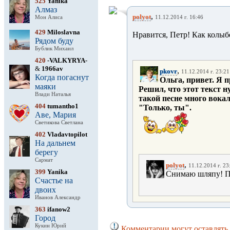
525
Yanika
Алмаз
,
polyot
Мон Алиса
11.12.2014 г. 16:46
429
Miloslavna
Нравится, Петр! Как колыб
Рядом буду
Бублик Михаил
420
-VALKYRYA-
&
1966av
,
pkovr
11.12.2014 г. 23:21
Когда погаснут
Ольга, привет. Я 
маяки
Решил, что этот текст н
Влади Наталья
такой песне много вокал
404
tumantho1
"Только, ты".
Аве, Мария
Светикова Светлана
402
Vladavtopilot
На дальнем
берегу
Сармат
,
polyot
11.12.2014 г. 23
399
Yanika
Снимаю шляпу! Прав
Счастье на
двоих
Иванов Александр
363
ifanow2
Город
Кукин Юрий
Комментарии могут оставлять