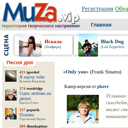
Регистрация
Обра
Главная
Искала
Black Dog
(Земфира)
(Led Zeppelin)
Песня дня
«
Only you
» (Frank Sinatra)
415
igorded
Я научу тебя
Кузьмин Владимир
Кавер-версия от
pkovr
274
twodridge
Одна любовь на
Услышал 
двоих
(userbolm
Карпук Елена
тоже спе
257
popurik
Позови
показалос
Тирольский Вадим
204
dimakapitan