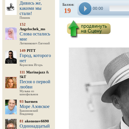
Дивись же,
Баллов:
какими мы
00:00
19
стали!
Пикник
152
Angelochek_ms
Слова остались
мне
Литвинкович Евгений
149
PITT
Город, которого
нет
Корнелюк Игорь
111
Marinajazz
&
SkT
Песня о первой
любви
Музыка из
кинофильмов
93
barmen
Море Азовское
Бажиновский
Владимир
81
akononov6690
Одиннадцатый