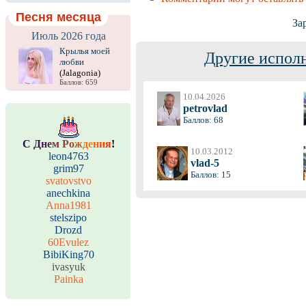
Песня месяца
За
Июль 2026 года
Крылья моей
Другие испол
любви
(Jalagonia)
Баллов: 659
10.04.2026
petrovlad
Баллов: 68
С
Д
н
е
м
Р
о
ж
д
е
н
и
я
!
10.03.2012
leon4763
vlad-5
grim97
Баллов: 15
svatovstvo
anechkina
Anna1981
stelszipo
Drozd
60Evulez
BibiKing70
ivasyuk
Painka