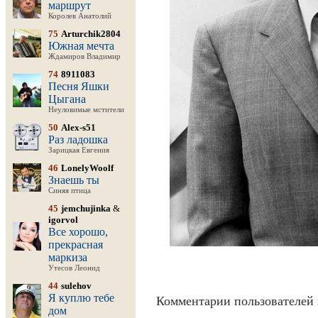
маршрут
Королев Анатолий
75
Arturchik2804
Южная мечта
Ждамиров Владимир
74
8911083
Песня Яшки
Цыгана
Неуловимые мстители
50
Alex-s51
Раз ладошка
Зарицкая Евгения
46
LonelyWoolf
Знаешь ты
Синяя птица
45
jemchujinka
&
igorvol
Все хорошо,
прекрасная
маркиза
Утесов Леонид
44
sulehov
Я куплю тебе
Комментарии пользователей 
дом