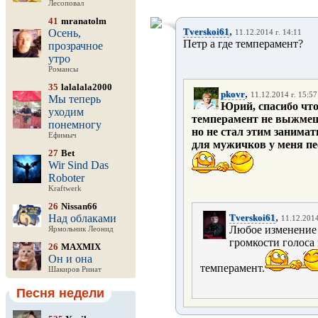
Лесоповал
41
mranatolm
,
Tverskoi61
Осень,
11.12.2014 г. 14:11
Петр а где темперамент?
прозрачное
утро
Романсы
35
lalalala2000
,
pkovr
11.12.2014 г. 15:57
Мы теперь
Юрий, спасибо что
уходим
темперамент не выжмешь
понемногу
но не стал этим занимат
Ефимыч
для мужичков у меня пе
27
Bet
Wir Sind Das
Roboter
Kraftwerk
26
Nissan66
,
Над облаками
Tverskoi61
11.12.2014
Любое изменение 
Ярмольник Леонид
громкости голоса
26
MAXMIX
Он и она
темперамент.
Шакиров Ринат
Песня недели