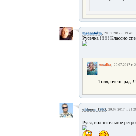
,
mranatolm
20.07.2017 г. 19:49
Русечка !!!!!! Классно спел
,
rusalka
20.07.2017 г. 
Толя, очень рада!
,
oldman_1963
20.07.2017 г. 21:2
Руся, волнительное ретро