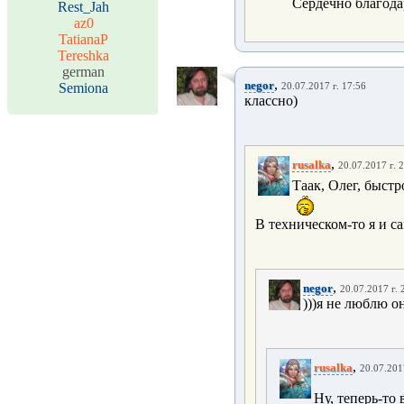
Сердечно благода
Rest_Jah
az0
TatianaP
Tereshka
german
,
negor
Semiona
20.07.2017 г. 17:56
классно)
,
rusalka
20.07.2017 г. 
Таак, Олег, быстр
В техническом-то я и с
,
negor
20.07.2017 г. 
)))я не люблю о
,
rusalka
20.07.201
Ну, теперь-то