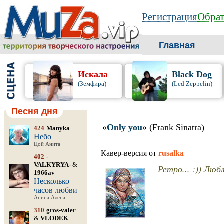
Регистрация
Обрат
Главная
Искала
Black Dog
(Земфира)
(Led Zeppelin)
Песня дня
«
Only you
» (Frank Sinatra)
424
Manyka
Небо
Цой Анита
Кавер-версия от
rusalka
402
-
VALKYRYA-
&
Ретро... :)) Любл
1966av
Несколько
часов любви
Апина Алена
310
gros-valer
&
VLODEK