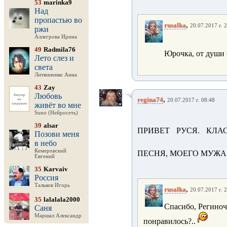
53
marinka9
Над
пропастью во
,
rusalka
20.07.2017 г. 
ржи
Аллегрова Ирина
49
Radmila76
Юрочка, от души 
Лето слез и
света
Литвиненко Анна
43
Zay
Любовь
,
regina74
20.07.2017 г. 08:48
живёт во мне
Suno (Нейросеть)
39
alsar
ПРИВЕТ РУСЯ. КЛА
Позови меня
в небо
Кемеровский
ПЕСНЯ, МОЕГО МУЖА
Евгений
35
Karvaiv
Россия
Тальков Игорь
,
rusalka
20.07.2017 г. 
35
lalalala2000
Спасибо, Региноч
Саня
Маршал Александр
понравилось?..