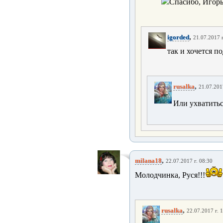
Спасибо, Игорь
,
igorded
21.07.2017 г
так и хочется по
,
rusalka
21.07.201
Или ухватитьс
,
milana18
22.07.2017 г. 08:30
Молодчинка, Руся!!!
,
rusalka
22.07.2017 г. 