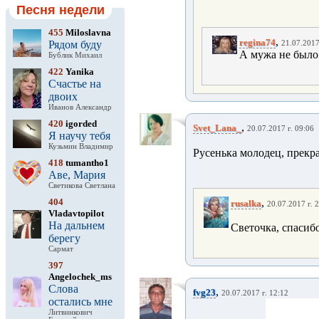
Песня недели
455
Miloslavna
,
regina74
Рядом буду
21.07.2017
А мужа не было 
Бублик Михаил
422
Yanika
Счастье на
двоих
Иванов Александр
420
igorded
,
Svet_Lana_
20.07.2017 г. 09:06
Я научу тебя
Кузьмин Владимир
Русенька молодец, прекр
418
tumantho1
Аве, Мария
Светикова Светлана
404
,
rusalka
20.07.2017 г. 
Vladavtopilot
На дальнем
Светочка, спасибо
берегу
Сармат
397
Angelochek_ms
Слова
,
fvg23
20.07.2017 г. 12:12
остались мне
Литвинкович