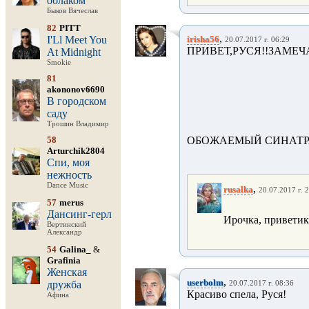
облаком
Быков Вячеслав
82
PITT
,
I'Ll Meet You
irisha56
20.07.2017 г. 06:29
ПРИВЕТ,РУСЯ!!ЗАМЕЧ
At Midnight
Smokie
81
akononov6690
В городском
саду
Трошин Владимир
58
ОБОЖАЕМЫЙ СИНАТРА
Arturchik2804
Спи, моя
нежность
Dance Music
,
rusalka
20.07.2017 г. 
57
merus
Дансинг-герл
Ирочка, приветик
Вертинский
Александр
54
Galina_
&
Grafinia
Женская
,
userbolm
дружба
20.07.2017 г. 08:36
Красиво спела, Руся!
Афина