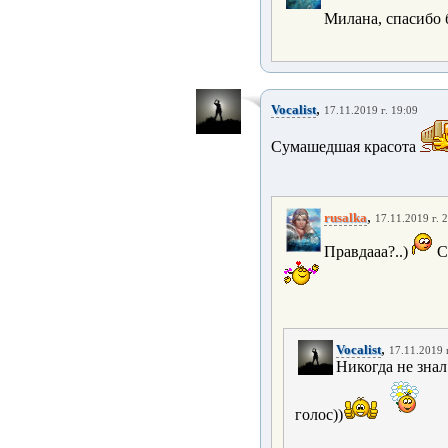
Милана, спасибо 
,
Vocalist
17.11.2019 г. 19:09
Сумашедшая красота
,
rusalka
17.11.2019 г. 
Правдааа?..)
С
,
Vocalist
17.11.2019 
Никогда не знал
голос))