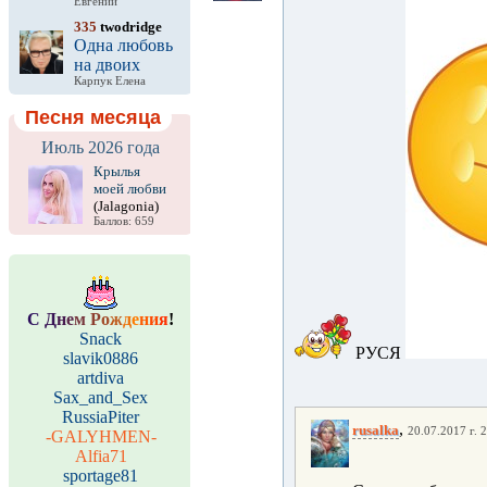
Евгений
335
twodridge
Одна любовь
на двоих
Карпук Елена
Песня месяца
Июль 2026 года
Крылья
моей любви
(Jalagonia)
Баллов: 659
С
Д
н
е
м
Р
о
ж
д
е
н
и
я
!
Snack
РУСЯ
slavik0886
artdiva
Sax_and_Sex
RussiaPiter
,
rusalka
20.07.2017 г. 
-GALYHMEN-
Alfia71
sportage81