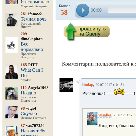
Я вспоминаю
Баллов:
Марский Валерий
00:00
58
261
ifanow2
Темная ночь
Богословский
Никита
209
dimakapitan
Все
нормально
Пресняков
Владимир
Комментарии пользователей к 
165
PITT
What Can I
Do
Smokie
,
liudap
20.07.2017 г. 04:51
110
Angela1968
Поздно
Русалочка! -----
-----
Бужинская
Екатерина
98
vitgol
Скучаю
,
rusalka
20.07.2017 г. 
Исакова Светлана
Людочка, благодар
87
vas707356
Назову тебя