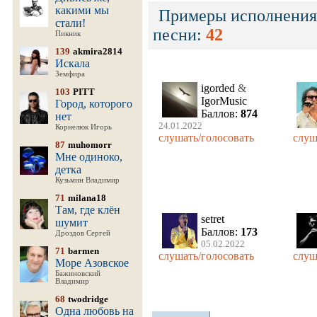
какими мы
Примеры исполнения
стали!
песни:
42
Пикник
139
akmira2814
Искала
Земфира
igorded
&
103
PITT
IgorMusic
Город, которого
Баллов:
874
нет
24.01.2022
Корнелюк Игорь
слушать/голосовать
слуш
87
muhomorr
Мне одиноко,
детка
Кузьмин Владимир
71
milana18
Там, где клён
setret
шумит
Баллов:
173
Дроздов Сергей
05.02.2022
71
barmen
слушать/голосовать
слуш
Море Азовское
Бажиновский
Владимир
68
twodridge
Одна любовь на