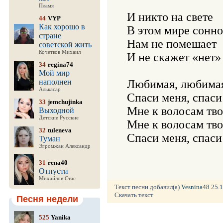
Пламя
И никто на свете

44
VYP
Как хорошо в
В этом мире сонно
стране
Нам не помешает

советской жить
Кочетков Михаил
И не скажет «нет»

34
regina74
Мой мир
наполнен
Любимая, любимая
Алькасар
Спаси меня, спаси 
33
jemchujinka
Мне к волосам тво
Выходной
Детские Русские
Мне к волосам тво
32
tuleneva
Спаси меня, спаси
Туман
Эгромжан Александр
31
rena40
Отпусти
Михайлов Стас
Текст песни добавил(а)
Vesnina48
25.1
Скачать текст
Песня недели
525
Yanika