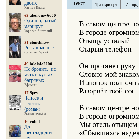
двоих
Текст
Транскрипция
Аккорд
Карпук Елена
63
akononov6690
Одиннадцатый
В самом центре но
маршрут
В городе огромном
Королев Анатолий
Отыщу усталый

51
ciunchikvv
Розы красные
Старый телефон

Сухачев Сергей
49
lalalala2000
Он протянет руку

Не бродить, не
Словно мой знако
мять в кустах
багряных
И звонок полночны
Ефимыч
Разорвёт твой сон

47
Spev
Чапаев и
Пустота
В самом центре но
(роман)
Разные судьбы
В городе огромном
46
volod
Мы отель отыщем

До
«Сбывшихся надеж
шестнадцати
лет