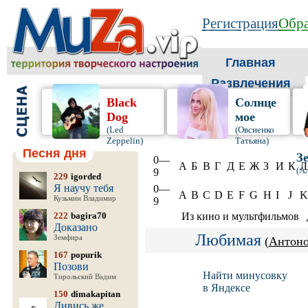
Регистрация
Обра
Главная
Развлечения
Black
Солнце
Dog
мое
(Led
(Овсиенко
Zeppelin)
Татьяна)
Песня дня
З
0—
А
Б
В
Г
Д
Е
Ж
З
И
К
Л
(А
9
229
igorded
Я научу тебя
0—
A
B
C
D
E
F
G
H
I
J
K
Кузьмин Владимир
9
222
bagira70
Из кино и мультфильмов
Доказано
Любимая
Земфира
(
Антон
167
popurik
Позови
Найти минусовку
Тирольский Вадим
в Яндексе
150
dimakapitan
Дивись же,