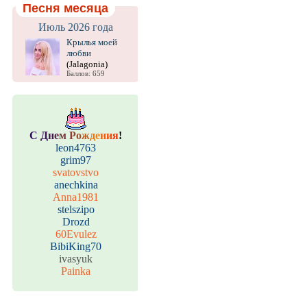
Песня месяца
Июль 2026 года
Крылья моей
любви
(Jalagonia)
Баллов: 659
С
Д
н
е
м
Р
о
ж
д
е
н
и
я
!
leon4763
grim97
svatovstvo
anechkina
Anna1981
stelszipo
Drozd
60Evulez
BibiKing70
ivasyuk
Painka