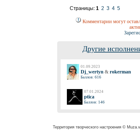
Страницы:
1
2
3
4
5
Комментарии могут оставл
акти
Зареги
Другие исполнени
01.09.2023
Dj_wertyn
&
rokerman
Баллов: 616
07.01.2024
ptica
Баллов: 146
Территория творческого настроения © Muza.vi