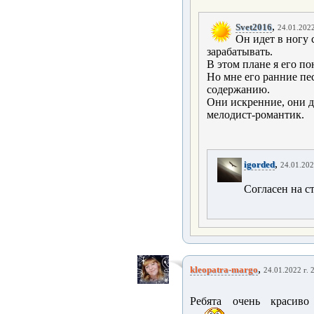
,
Svet2016
24.01.2022
Он идет в ногу 
зарабатывать.
В этом плане я его п
Но мне его ранние пес
содержанию.
Они искренние, они 
мелодист-романтик.
,
igorded
24.01.202
Согласен на с
,
kleopatra-margo
24.01.2022 г. 
Ребята очень красив