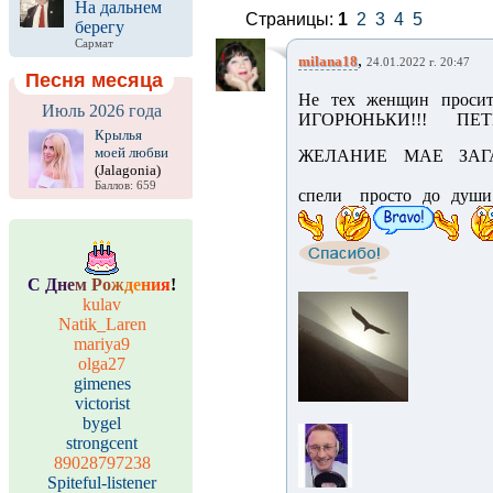
На дальнем
Страницы:
1
2
3
4
5
берегу
Сармат
,
milana18
24.01.2022 г. 20:47
Песня месяца
Не тех женщин просите
Июль 2026 года
ИГОРЮНЬКИ!!! П
Крылья
моей любви
ЖЕЛАНИЕ МАЕ ЗАГА
(Jalagonia)
Баллов: 659
спели просто до душ
С
Д
н
е
м
Р
о
ж
д
е
н
и
я
!
kulav
Natik_Laren
mariya9
olga27
gimenes
victorist
bygel
strongcent
89028797238
Spiteful-listener