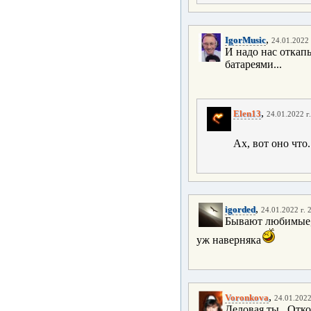
,
IgorMusic
24.01.2022 
И надо нас откап
батареями...
,
Elen13
24.01.2022 г
Ах, вот оно что.
,
igorded
24.01.2022 г. 
Бывают любимые,
уж наверняка
,
Voronkova
24.01.2022
Деловая ты...Отко