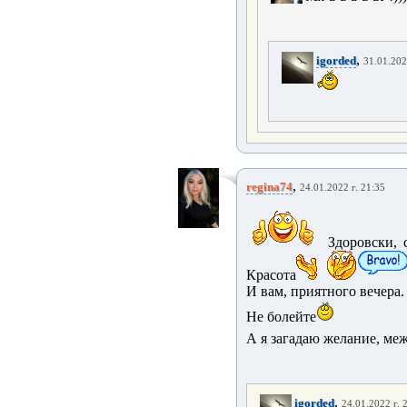
,
igorded
31.01.202
,
regina74
24.01.2022 г. 21:35
Здоровски, 
Красота
И вам, приятного вечера.
Не болейте
А я загадаю желание, ме
,
igorded
24.01.2022 г. 