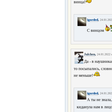
винца!
,
igorded
24.01.202
С винцом
,
Julchen
24.01.2022 г
Да - в наушник
то посыпались, словн
не меньше!
,
igorded
24.01.202
А ты не знала
киданула нам в лицо