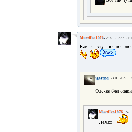
Вот так луч
,
Murzilka1976
24.01.2022 г. 21:
Как я эту песню лю
.
,
igorded
24.01.2022 г. 
Олечка благодар
,
Murzilka1976
24.0
ЛеХко