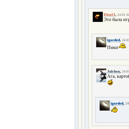
,
Elen13
24.01.20
Это была игр
,
igorded
24.0
Пики
,
Julchen
24.0
Ага, карто
,
igorded
24