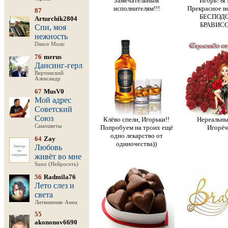
Замечательным
Игорь! & 
исполнителям!!!
Прекрасное и
87
БЕСПОДО
Arturchik2804
БРАВИС
Спи, моя
нежность
Dance Music
76
merus
Дансинг-герл
Вертинский
Александр
67
MusV0
Мой адрес
Советский
Союз
Клёво спели, Игорьки!!
Нереальны
Самоцветы
Попробуем на троих ещё
Игорёч
одно лекарство от
64
Zay
одиночества))
Любовь
живёт во мне
Suno (Нейросеть)
56
Radmila76
Лето слез и
света
Литвиненко Анна
55
akononov6690