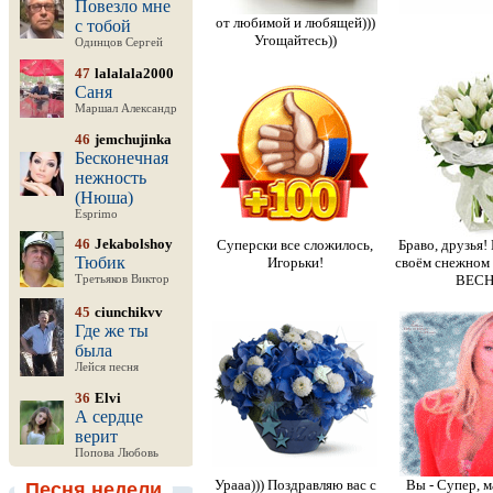
Повезло мне
от любимой и любящей)))
с тобой
Угощайтесь))
Одинцов Сергей
47
lalalala2000
Саня
Маршал Александр
46
jemchujinka
Бесконечная
нежность
(Нюша)
Esprimo
46
Jekabolshoy
Суперски все сложилось,
Браво, друзья!
Тюбик
Игорьки!
своём снежном 
ВЕСН
Третьяков Виктор
45
ciunchikvv
Где же ты
была
Лейся песня
36
Elvi
А сердце
верит
Попова Любовь
Урааа))) Поздравляю вас с
Вы - Супер, м
Песня недели