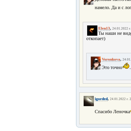
намело. Да и с ло
,
Elen13
24.01.2022 г
Ты наши не виде
откопает)
,
Voronkova
24.01
Это точно
,
igorded
24.01.2022 г. 
Спасибо Леночка