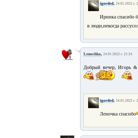
,
igorded
24.01.2022 г. 
Иринка спасибо б
в люди,некогда рассусо
,
Lenochka
24.01.2022 г. 21:24
Добрый вечер, Игорь 
,
igorded
24.01.2022 г. 
Леночка спасибо