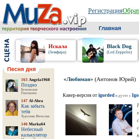
Регистрация
Обрат
Главная
Искала
Black Dog
(Земфира)
(Led Zeppelin)
Песня дня
«
Любимая
» (Антонов Юрий)
163
Angela1968
Поздно
Бужинская
Екатерина
Кавер-версия от
igorded
Ig
в дуэте c
147
Al-Abra
Как забыть
тебя
Хурсенко Вячеслав
146
Marka64
Небесный
калькулятор