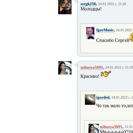
,
sergk256
24.01.2022 г. 21:26
Молодцы!
,
IgorMusic
24.01.2022 
Спасибо Сергей
,
mihasya5691
24.01.2022 г. 21:3
Красиво!
,
igorded
24.01.2022 г. 
Чо так мало то,хо
,
mihasya5691
31.01
Мя-а-а-а-а-аУ!))))