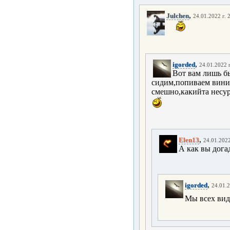
,
Julchen
24.01.2022 г. 
,
igorded
24.01.2022 г
Вот вам лишь б
сидим,попиваем вини
смешно,какийта несур
,
Elen13
24.01.2022
А как вы дога
,
igorded
24.01.2
Мы всех вид