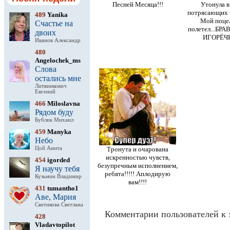
Песней Месяца!!!
Утонула в
потрясающих э
489
Yanika
Мой поце
Счастье на
полетел...БР
двоих
ИГОРЁЧК
Иванов Александр
480
Angelochek_ms
Слова
остались мне
Литвинкович
Евгений
466
Miloslavna
Рядом буду
Бублик Михаил
459
Manyka
Небо
Цой Анита
Тронута и очарована
искренностью чувств,
454
igorded
безупречным исполнением,
Я научу тебя
ребята!!!!! Аплодирую
Кузьмин Владимир
вам!!!!
431
tumantho1
Аве, Мария
Светикова Светлана
Комментарии пользователей к 
428
Vladavtopilot