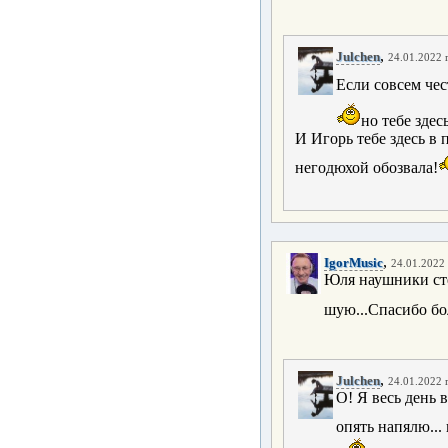
,
Julchen
24.01.2022 г
Если совсем чест
но тебе здес
И Игорь тебе здесь в 
негодюхой обозвала!
,
IgorMusic
24.01.2022 
Юля наушники сте
шую...Спасибо бо
,
Julchen
24.01.2022 г
О! Я весь день в
опять напялю...