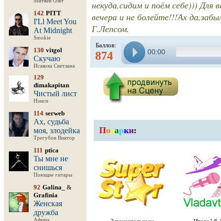
Митяев Олег
некуда,сидим и поём себе))) Для
142
PITT
вечера и не болейте!!!Ах да,за
I'Ll Meet You
Г.Лепсом.
At Midnight
Smokie
Баллов:
130
vitgol
00:00
874
Скучаю
Исакова Светлана
129
dimakapitan
Чистый лист
Нэнси
114
serweb
Ах, судьба
П
о
д
а
р
к
и
:
моя, злодейка
Трегубов Виктор
111
ptica
Ты мне не
снишься
Поющие гитары
92
Galina_
&
Grafinia
Женская
дружба
Афина