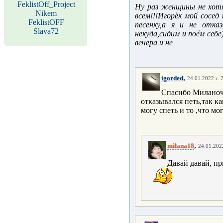
FeklistOff_Project
Ну раз женщины не хотя
Nikem
всем!!!Игорёк мой сосед
FeklistOFF
песенку,а я и не отка
Slava72
некуда,сидим и поём себе
вечера и не
,
igorded
24.01.2022 г. 
Спасибо Милано
отказывался петь,так ка
могу спеть и то ,что мог
,
milana18
24.01.2022
Давай давай, пр