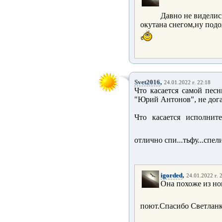
Давно не виделис
окутана снегом,ну подо
,
Svet2016
24.01.2022 г. 22:18
Что касается самой пес
"Юрий Антонов", не догад
Что касается исполнит
отлично спи...тьфу...спел
,
igorded
24.01.2022 г. 
Она похоже из но
поют.Спасибо Светлан