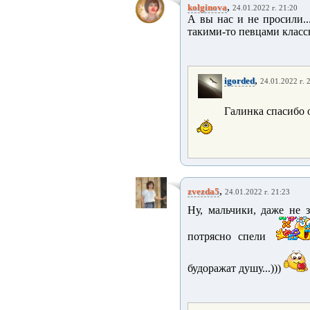
,
kolginova
24.01.2022 г. 21:20
А вы нас и не просили...
такими-то певцами клас
,
igorded
24.01.2022 г. 
Галинка спасибо 
,
zvezda5
24.01.2022 г. 21:23
Ну, мальчики, даже не 
потрясно спели
будоражат душу...)))