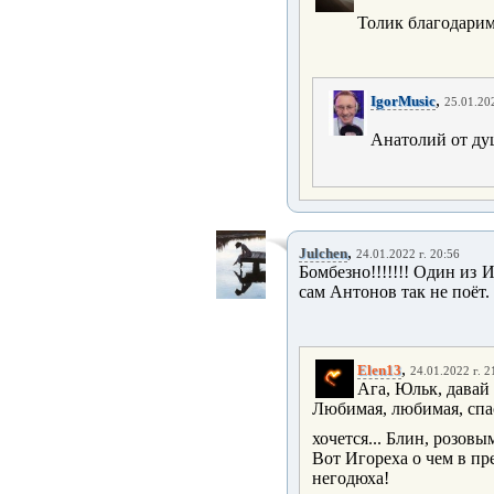
Толик благодари
,
IgorMusic
25.01.202
Анатолий от д
,
Julchen
24.01.2022 г. 20:56
Бомбезно!!!!!!! Один из И
сам Антонов так не поёт.
,
Elen13
24.01.2022 г. 2
Ага, Юльк, давай 
Любимая, любимая, спас
хочется... Блин, розов
Вот Игореха о чем в пр
негодюха!