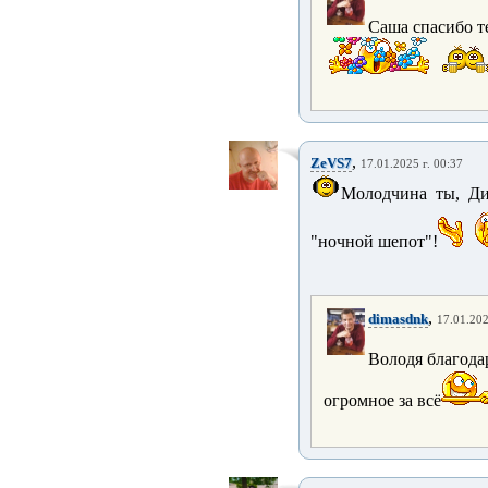
Саша спасибо т
,
ZeVS7
17.01.2025 г. 00:37
Молодчина ты, Ди
"ночной шепот"!
,
dimasdnk
17.01.202
Володя благода
огромное за всё