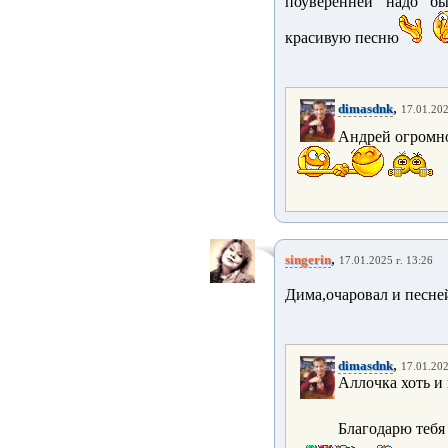
поуверенней надо бы
красивую песню
,
dimasdnk
17.01.202
Андрей огромно
,
singerin
17.01.2025 г. 13:26
Дима,очаровал и песне
,
dimasdnk
17.01.202
Аллочка хоть и 
Благодарю тебя