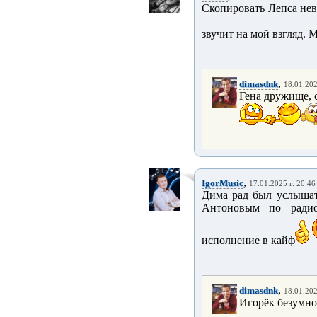
Скопировать Лепса нев
звучит на мой взгляд. 
,
dimasdnk
18.01.202
Гена дружище, 
,
IgorMusic
17.01.2025 г. 20:46
Дима рад был услышать 
Антоновым по радио
исполнение в кайф
,
dimasdnk
18.01.202
Игорёк безумно