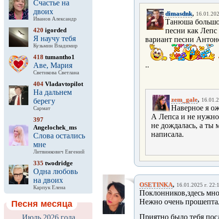
Счастье на
двоих
,
dimasdnk
16.01.202
Иванов Александр
Танюша большое
420
igorded
песни как Лепс 
Я научу тебя
вариант песни Антоно
Кузьмин Владимир
418
tumantho1
..
Аве, Мария
Светикова Светлана
404
Vladavtopilot
На дальнем
,
zem_gale
берегу
16.01.2
Наверное я ож
Сармат
А Лепса и не нужно 
397
не дождалась, а ты 
Angelochek_ms
написала.
Слова остались
мне
Литвинкович Евгений
335
twodridge
Одна любовь
на двоих
,
OSETINKA
16.01.2025 г. 22:
Карпук Елена
Поклонников,здесь мног
Нежно очень прошепта
Песня месяца
Приятно было тебя пос
Июль 2026 года