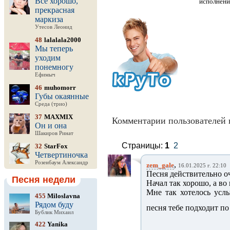
Все хорошо,
исполнени
прекрасная
маркиза
Утесов Леонид
48
lalalala2000
Мы теперь
уходим
понемногу
Ефимыч
46
muhomorr
Губы окаянные
Среда (трио)
37
MAXMIX
Комментарии пользователей 
Он и она
Шакиров Ринат
Страницы:
1
2
32
StarFox
Четвертиночка
Розенбаум Александр
,
zem_gale
16.01.2025 г. 22:10
Песня действительно о
Песня недели
Начал так хорошо, а во
Мне так хотелось услы
455
Miloslavna
Рядом буду
песня тебе подходит п
Бублик Михаил
422
Yanika