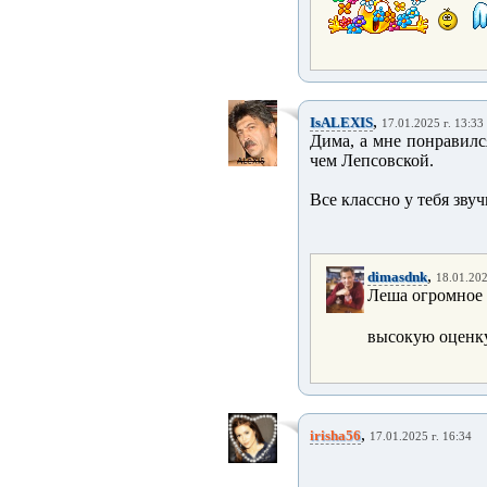
,
IsALEXIS
17.01.2025 г. 13:33
Дима, а мне понравилс
чем Лепсовской.
Все классно у тебя звуч
,
dimasdnk
18.01.202
Леша огромное 
высокую оценку
,
irisha56
17.01.2025 г. 16:34