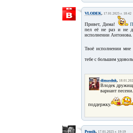
,
VLODEK
17.01.2025 г. 18:42
Привет, Дима!
П
пел её не раз и не 
исполнении Антонова. 
Твоё исполнении мне 
тебе с большим удовол
,
dimasdnk
18.01.202
Влодек дружище
вариант песени
поддержку.
,
Pensik
17.01.2025 г. 19:19