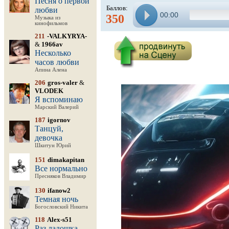
Песня о первой
Баллов:
любви
00:00
350
Музыка из
кинофильмов
211
-VALKYRYA-
&
1966av
Несколько
часов любви
Апина Алена
206
gros-valer
&
VLODEK
Я вспоминаю
Марский Валерий
187
igornov
Танцуй,
девочка
Шкитун Юрий
151
dimakapitan
Все нормально
Пресняков Владимир
130
ifanow2
Темная ночь
Богословский Никита
118
Alex-s51
Раз ладошка