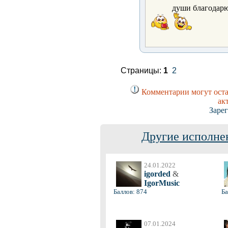
души благодарю
Страницы:
1
2
Комментарии могут оста
ак
Заре
Другие исполне
24.01.2022
igorded
&
IgorMusic
Баллов: 874
Ба
07.01.2024