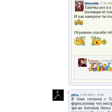
,
dimasdnk
17.01.202
Танечка вот я и
посвящая её то
И как наверное ты по
Огромное спасибо те
,
Tatiana_
17.01.2
,
ptica
17.01.2025 г. 12:43
Я тоже согласен с Т
форте,потому что инст
зря же Антонов Лепса 