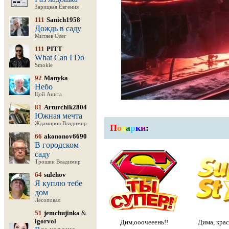
Зарицкая Евгения
111
Sanich1958
Дождь в саду
Митяев Олег
111
PITT
What Can I Do
Smokie
92
Manyka
Небо
Цой Анита
81
Arturchik2804
Южная мечта
Ждамиров Владимир
П
о
д
а
р
к
и
:
66
akononov6690
В городском
саду
Трошин Владимир
64
sulehov
Я куплю тебе
дом
Лесоповал
51
jemchujinka
&
igorvol
Дим,ооочееень!!
Дима, крас