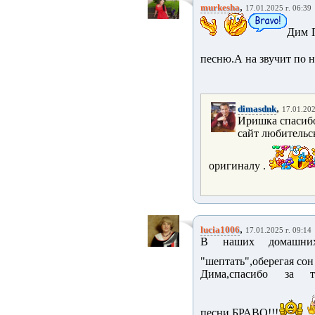
,
murkesha
17.01.2025 г. 06:39
Дим П
песню.А на звучит по 
,
dimasdnk
17.01.202
Иришка спасибо
сайт любительс
оригиналу .
,
lucia1006
17.01.2025 г. 09:14
В наших домашних
"шептать",оберегая сон
Дима,спасибо за т
песни.БРАВО!!!