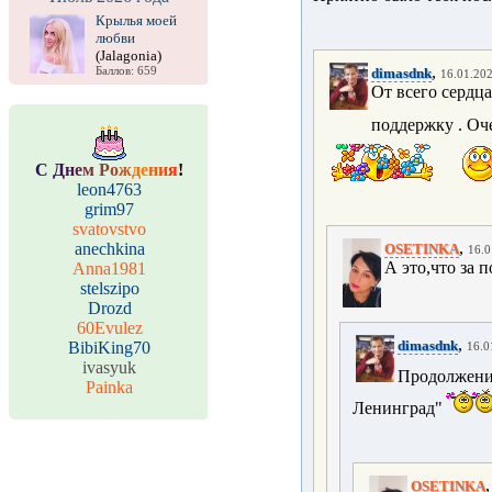
Крылья моей
любви
(Jalagonia)
,
Баллов: 659
dimasdnk
16.01.202
От всего сердц
поддержку . Оче
С
Д
н
е
м
Р
о
ж
д
е
н
и
я
!
leon4763
grim97
svatovstvo
,
anechkina
OSETINKA
16.0
А это,что за п
Anna1981
stelszipo
Drozd
60Evulez
,
dimasdnk
BibiKing70
16.0
ivasyuk
Продолжени
Painka
Ленинград"
OSETINKA