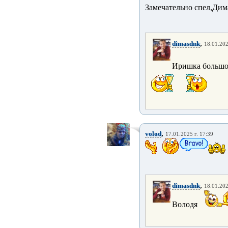
Замечательно спел,Дим
,
dimasdnk
18.01.202
Иришка большо
,
volod
17.01.2025 г. 17:39
,
dimasdnk
18.01.202
Володя