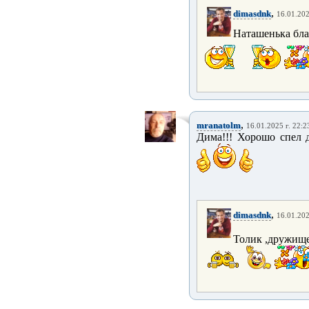
,
dimasdnk
16.01.202
Наташенька бла
,
mranatolm
16.01.2025 г. 22:2
Дима!!! Хорошо спел д
,
dimasdnk
16.01.202
Толик ,дружище 