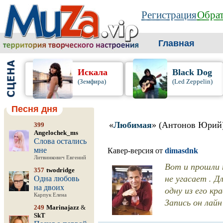
Регистрация
Обрат
Главная
Искала
Black Dog
(Земфира)
(Led Zeppelin)
Песня дня
«
Любимая
» (Антонов Юрий
399
Angelochek_ms
Слова остались
мне
Кавер-версия от
dimasdnk
Литвинкович Евгений
Вот и прошли 
357
twodridge
не угасает . 
Одна любовь
на двоих
одну из его кр
Карпук Елена
Запись он лайн
249
Marinajazz
&
SkT