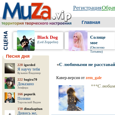
Регистрация
Обрат
Главная
Black Dog
Солнце
(Led Zeppelin)
мое
(Овсиенко
Татьяна)
Песня дня
«
С любимыми не расставай
228
igorded
Я научу тебя
Кузьмин Владимир
Кавер-версия от
zem_gale
222
bagira70
Доказано
***С любим
Земфира
166
popurik
Позови
Тирольский Вадим
150
dimakapitan
Дивись же,