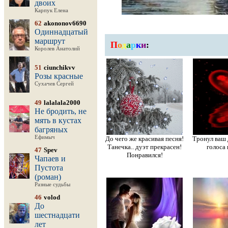
двоих
Карпук Елена
62
akononov6690
Одиннадцатый
маршрут
П
о
д
а
р
к
и
:
Королев Анатолий
51
ciunchikvv
Розы красные
Сухачев Сергей
49
lalalala2000
Не бродить, не
мять в кустах
багряных
Ефимыч
До чего же красивая песня!
Тронул ваш 
Танечка.. дуэт прекрасен!
голоса 
47
Spev
Понравился!
Чапаев и
Пустота
(роман)
Разные судьбы
46
volod
До
шестнадцати
лет