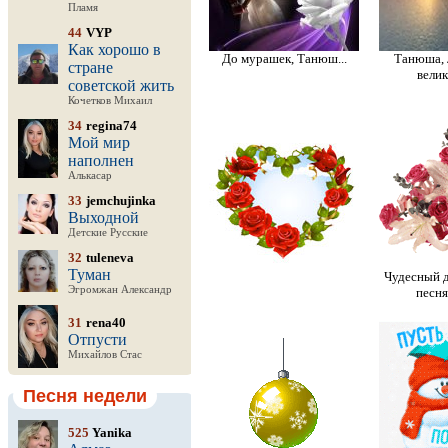
Пламя
44
VYP
Как хорошо в
До мурашек, Танюш...
Танюша, 
стране
велик
советской жить
Кочетков Михаил
34
regina74
Мой мир
наполнен
Алькасар
33
jemchujinka
Выходной
Детские Русские
32
tuleneva
Туман
Чудесный д
Эгромжан Александр
песня
31
rena40
Отпусти
Михайлов Стас
Песня недели
525
Yanika