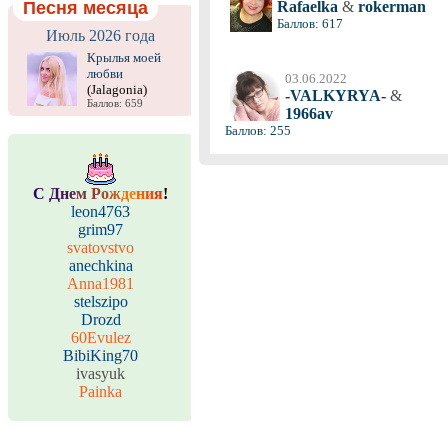
Песня месяца
Rafaelka
&
rokerman
Баллов: 617
Июль 2026 года
Крылья моей
любви
03.06.2022
(Jalagonia)
-VALKYRYA-
&
Баллов: 659
1966av
Баллов: 255
С
Д
н
е
м
Р
о
ж
д
е
н
и
я
!
leon4763
grim97
svatovstvo
anechkina
Anna1981
stelszipo
Drozd
60Evulez
BibiKing70
ivasyuk
Painka