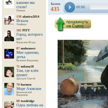
какими мы
Баллов:
стали!
00:00
435
Пикник
139
akmira2814
Искала
Земфира
102
PITT
Город, которого
нет
Корнелюк Игорь
87
muhomorr
Мне одиноко,
детка
Кузьмин Владимир
71
milana18
Там, где клён
шумит
Дроздов Сергей
70
barmen
Море Азовское
Бажиновский
Владимир
68
twodridge
Одна любовь на