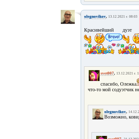
,
olegnovikov
13.12.2021 г. 08:03
Красивейший дуэт п
,
svet007
13.12.2021 г. 
спасибо, Олежка
что-то мой содуэтчик н
,
olegnovikov
14.12.
Возможно, ковид
,
svet007