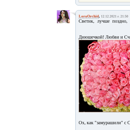
,
LoraOrchid
12.12.2021 г. 21:50
Светик, лучше поздно,
Днюшечкой! Любви и Сч
Ох, как "замурашили" с С