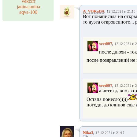
Vektxrf
janinajanina
,
A_VOKaDA
aqva-100
12.12.2021 г. 21:10
Вот понаписала на открытк
то дуэта откровенного... 
,
svet007
12.12.2021 г. 
после днюхи - ток
после поздравлений не 
,
svet007
12.12.2021 г. 
а чотта давно фот
Остапа понесло)))))
погоди, до клипов еще 
,
Nika3
12.12.2021 г. 21:17