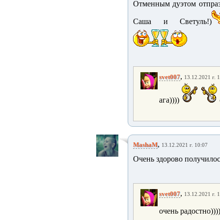
Отменным дуэтом отпраз
Саша и Светуль!)
,
svet007
13.12.2021 г. 
ага))))
,
MashaM
13.12.2021 г. 10:07
Очень здорово получилос
,
svet007
13.12.2021 г. 
очень радостно)))