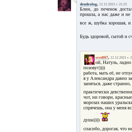
,
dendrolog
12.12.2021 г. 21:25
Блин, до печенок доста
прошла, а нас даже и не 
все ж, шубка хорошая, и 
Будь здоровой, сытой и с
,
svet007
12.12.2021 г. 
ой, Натуль, ладно
позовут))))
работа, мать её, не отпу
я у Александра давно за
заняться. даже странно,
практически девственни
чот, ни говори, красны
морозах наших уральски
спрячешь, она у меня вс
душа))))
спасибо, дорогая, что н