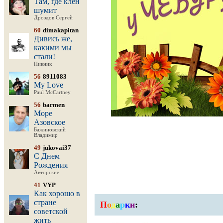
Там, где клён
шумит
Дроздов Сергей
60
dimakapitan
Дивись же,
какими мы
стали!
Пикник
56
8911083
My Love
Paul McCartney
56
barmen
Море
Азовское
Бажиновский
Владимир
49
jukovai37
С Днем
Рождения
Авторские
41
VYP
Как хорошо в
стране
П
о
д
а
р
к
и
:
советской
жить