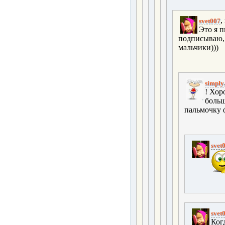
,
svet007
Это я 
подписываю, 
мальчики)))
simply
! Хор
больш
пальмочку 
svet
svet
Ког