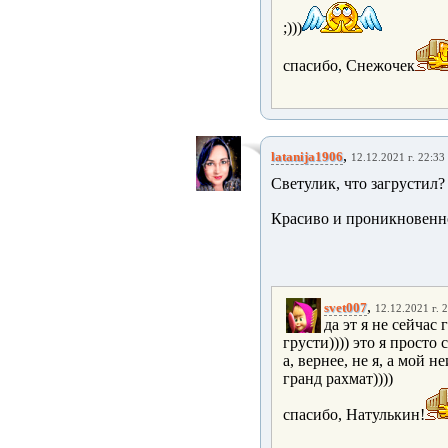
;)))
спасибо, Снежочек
,
latanija1906
12.12.2021 г. 22:33
Светулик, что загрустил
Красиво и проникновенн
,
svet007
12.12.2021 г. 
да эт я не сейчас 
грусти)))) это я просто
а, вернее, не я, а мой
гранд рахмат))))
спасибо, Натулькин!