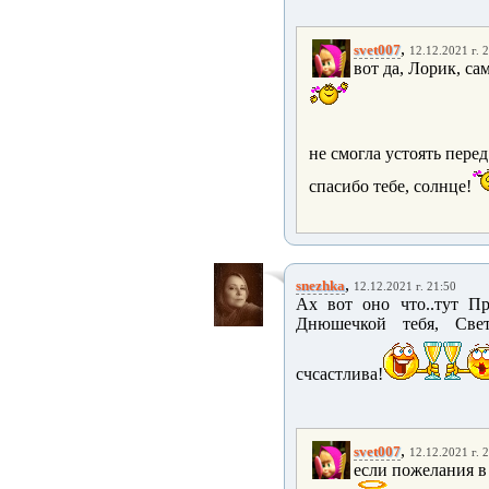
,
svet007
12.12.2021 г. 
вот да, Лорик, с
не смогла устоять перед
спасибо тебе, солнце!
,
snezhka
12.12.2021 г. 21:50
Ах вот оно что..тут Пра
Днюшечкой тебя, Свети
счсастлива!
,
svet007
12.12.2021 г. 
если пожелания в