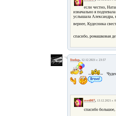
если честно, Ната
изначально я подпевала 
услышала Александра, н
вернее, Кудесника свес
спасибо, ромашковая де
,
liudap
12.12.2021 г. 23:57
--
-- Чуде
,
svet007
13.12.2021 г. 
спасибо большое