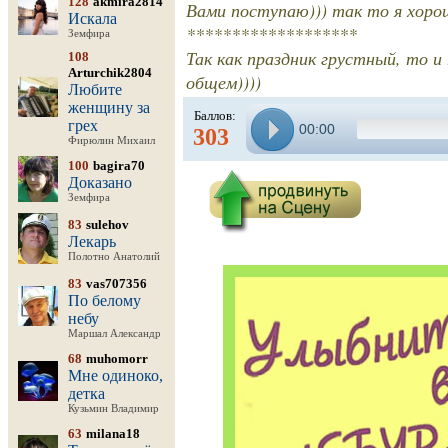
128
akmira2814
Вами поступаю))) так то я хорош
Искала
*******************
Земфира
Так как праздник грустный, то и
108
Arturchik2804
общем))))
Любите
женщину за
Баллов:
грех
00:00
303
Фирюлин Михаил
100
bagira70
Доказано
Земфира
83
sulehov
Лекарь
Полотно Анатолий
83
vas707356
По белому
небу
Маршал Александр
68
muhomorr
Мне одиноко,
детка
Кузьмин Владимир
63
milana18