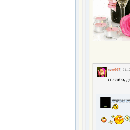
,
svet007
21.12
спасибо, д
singingora