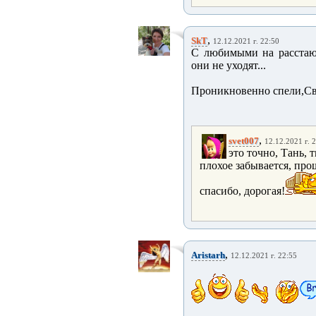
,
SkT
12.12.2021 г. 22:50
С любимыми на расстаютс
они не уходят...
Проникновенно спели,Св
,
svet007
12.12.2021 г. 
это точно, Тань, 
плохое забывается, про
спасибо, дорогая!
,
Aristarh
12.12.2021 г. 22:55