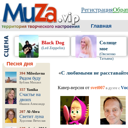
Регистрация
Обрат
Главная
Black Dog
Солнце
(Led Zeppelin)
мое
(Овсиенко
Татьяна)
Песня дня
«
С любимыми не расставайт
394
Miloslavna
Рядом буду
Бублик Михаил
Кавер-версия от
svet007
Voc
в дуэте c
357
Yanika
Счастье на
двоих
Иванов Александр
207
Al-Abra
Светит луна
Хурсенко Вячеслав