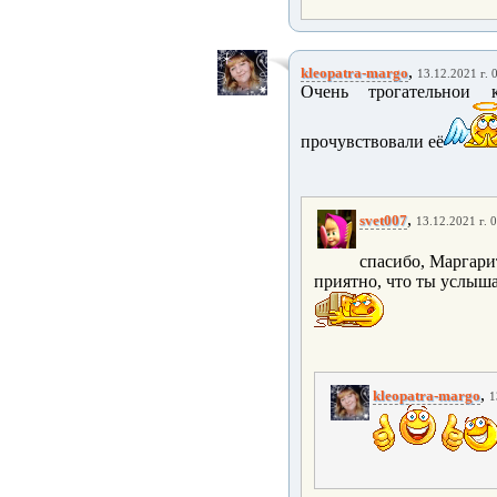
,
kleopatra-margo
13.12.2021 г. 
Очень трогательнои 
прочувствовали её
,
svet007
13.12.2021 г. 
спасибо, Маргари
приятно, что ты услыш
,
kleopatra-margo
1