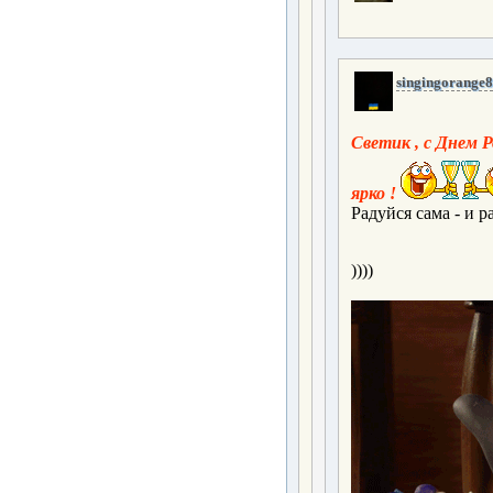
singingorange8
Светик , с Днем 
ярко !
Радуйся сама - и р
))))