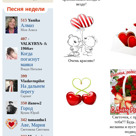
везде!
Песня недели
515
Yanika
Алмаз
Мон Алиса
407
-
VALKYRYA-
&
1966av
Когда
погаснут
Очень красиво!
маяки
Влади Наталья
399
Vladavtopilot
На дальнем
берегу
Сармат
350
ifanow2
Город
Кукин Юрий
Светочек, с 
342
tumantho1
тебя!!! Будь
Аве, Мария
желанна и пуст
Светикова Светлана
подво