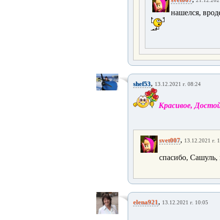
21.12.202
нашелся, вроде
,
shef53
13.12.2021 г. 08:24
Красивое, Достой
,
svet007
13.12.2021 г. 
спасибо, Сашуль,
,
elena921
13.12.2021 г. 10:05