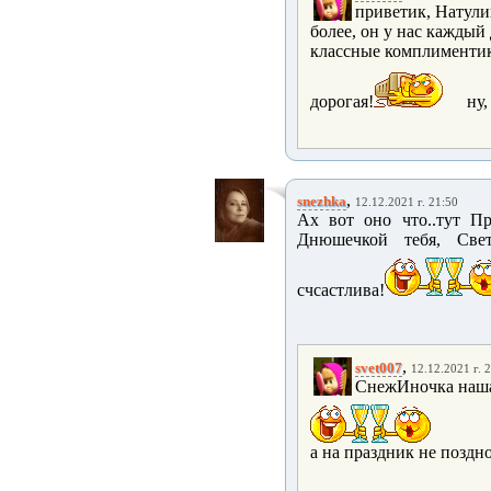
приветик, Натулик
более, он у нас каждый д
классные комплиментики
дорогая!
ну,
,
snezhka
12.12.2021 г. 21:50
Ах вот оно что..тут Пра
Днюшечкой тебя, Свети
счсастлива!
,
svet007
12.12.2021 г. 
СнежИночка наша 
а на праздник не поздно