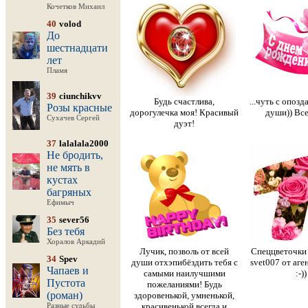
Кочетков Михаил
40
volod
До
шестнадцати
лет
Пламя
39
ciunchikvv
Будь счастлива,
...чуть с опозд
Розы красные
дорогулечка моя! Красивый
души)) Все
Сухачев Сергей
дуэт!
37
lalalala2000
Не бродить,
не мять в
кустах
багряных
Ефимыч
35
sever56
Без тебя
Хоралов Аркадий
Лучик, позволь от всей
Спеццветочки 
34
Spev
души отхэпибёздить тебя с
svet007 от аге
Чапаев и
самыми наилучшими
:-))
Пустота
пожеланиями! Будь
(роман)
здоровенькой, умненькой,
красивенькой всегда и
Разные судьбы