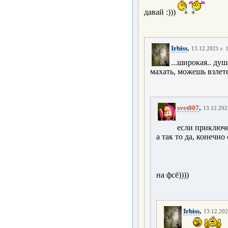
давай :)))
,
Irbiss
13.12.2021 г. 
...широкая.. душ
махать, можешь взлете
,
svet007
13.12.202
если приключен
а так то да, конечно
на фсё))))
,
Irbiss
13.12.202