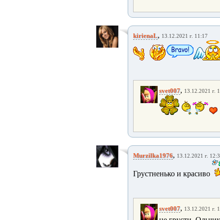
,
kirienaL
13.12.2021 г. 11:17
,
svet007
13.12.2021 г. 
,
Murzilka1976
13.12.2021 г. 12:
Грустненько и красиво
,
svet007
13.12.2021 г. 
не грусти, Ольчи