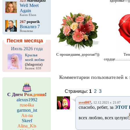
323
Marinajazz
здоровье!!!)
Well Meet
Again
Karen Elson
267
popurik
Вокализ 7
Вокализы
Песня месяца
Июль 2026 года
С прошедшим, дорогая!!))
Теп
Крылья
сердце.....................
моей любви
(Jalagonia)
Баллов: 659
Комментарии пользователей к 
Страницы:
1
2
3
С
Д
н
е
м
Р
о
ж
д
е
н
и
я
!
alexus1992
,
svet007
12.12.2021 г. 21:07
ruse4ka
спасибо, ребят, за
ЭТОТ 
garmon_ist
An-na
всех люблю, всех целую!
Skeef
Alina_Kis