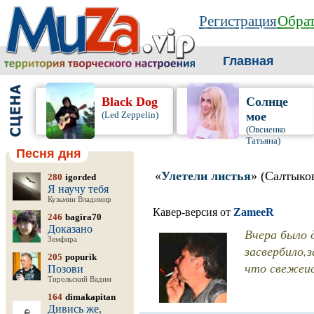
Регистрация
Обрат
Главная
Black Dog
Солнце
(Led Zeppelin)
мое
(Овсиенко
Татьяна)
Песня дня
«
Улетели листья
» (Салтыко
280
igorded
Я научу тебя
Кузьмин Владимир
Кавер-версия от
ZameeR
246
bagira70
Доказано
Вчера было 
Земфира
засвербило,
205
popurik
что свежеис
Позови
Тирольский Вадим
164
dimakapitan
Дивись же,