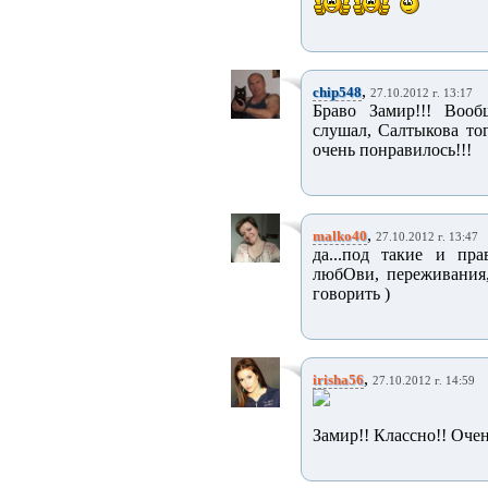
,
chip548
27.10.2012 г. 13:17
Браво Замир!!! Вооб
слушал, Салтыкова то
очень понравилось!!!
,
malko40
27.10.2012 г. 13:47
да...под такие и пра
любОви, переживания,
говорить )
,
irisha56
27.10.2012 г. 14:59
Замир!! Классно!! Очен