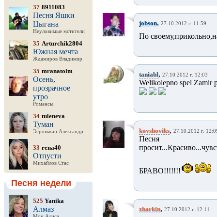
37
8911083
Песня Яшки
,
jobson
Цыгана
27.10.2012 г. 11:59
Неуловимые мстители
По своему,прикольно,н
35
Arturchik2804
Южная мечта
Ждамиров Владимир
35
mranatolm
,
taniabl
27.10.2012 г. 12:03
Осень,
Welikolepno spel Zamir pe
прозрачное
утро
Романсы
34
tuleneva
Туман
,
kovshoviks
27.10.2012 г. 12:0
Эгромжан Александр
Песня п
просит...Красиво...ч
33
rena40
Отпусти
Михайлов Стас
БРАВО!!!!!!!
Песня недели
525
Yanika
,
Алмаз
zharkin
27.10.2012 г. 12:11
Мон Алиса