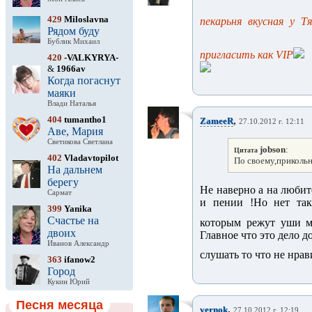
429
Miloslavna
пекарьня вкусная у Тя
Рядом буду
Бублик Михаил
пригласить как VIP
420
-VALKYRYA-
&
1966av
Когда погаснут
маяки
Влади Наталья
404
tumantho1
,
ZameeR
27.10.2012 г. 12:11
Аве, Мария
Светикова Светлана
jobson
:
Цитата
402
Vladavtopilot
По своему,прикольн
На дальнем
берегу
Не наверно а на люби
Сармат
и пении !Но нет так
399
Yanika
Счастье на
которым режут уши м
двоих
Главное что это дело д
Иванов Александр
слушать то что не нрав
363
ifanow2
Город
Кукин Юрий
Песня месяца
,
vernok
27.10.2012 г. 12:19