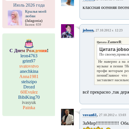
Июль 2026 года
классная осенняя песен
Крылья моей
любви
(Jalagonia)
Баллов: 659
,
jobson
27.10.2012 г. 12:23
ZameeR
:
Цитата
Цитата
jobs
С
Д
н
е
м
Р
о
ж
д
е
н
и
я
!
По своему,приколь
leon4763
grim97
Не наверно а на л
svatovstvo
музыке и пении !Но
профи которым реж
anechkina
пенияГлавное что
Anna1981
заставляет насильн
stelszipo
Drozd
60Evulez
всё прекрасно ,так держ
BibiKing70
ivasyuk
Painka
,
vovan61
27.10.2012 г. 13:03
ЗаМир!!!!!!!!!!!!!!!! О