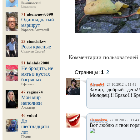
Бажиновский
Владимир
71
akononov6690
Одиннадцатый
маршрут
Королев Анатолий
53
ciunchikvv
Розы красные
Сухачев Сергей
Комментарии пользователей 
51
lalalala2000
Не бродить, не
Страницы:
1
2
мять в кустах
багряных
,
Alena64
Ефимыч
27.10.2012 г. 11:41
Замир, добрый день!!
47
regina74
Молодец!!! Браво!!! Бра
Мой мир
наполнен
Алькасар
46
volod
,
elenaskvo
До
27.10.2012 г. 11:43
Вот люблю я твои горя
шестнадцати
лет
Пламя