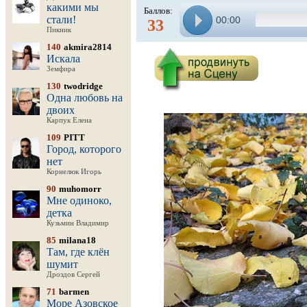
какими мы
Баллов:
стали!
00:00
33
Пикник
140
akmira2814
Искала
Земфира
130
twodridge
Одна любовь на
двоих
Карпук Елена
109
PITT
Город, которого
нет
Корнелюк Игорь
90
muhomorr
Мне одиноко,
детка
Кузьмин Владимир
85
milana18
Там, где клён
шумит
Дроздов Сергей
71
barmen
Море Азовское