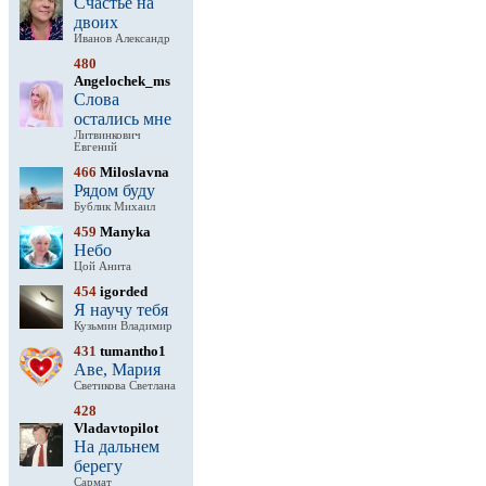
Счастье на
двоих
Иванов Александр
480
Angelochek_ms
Слова
остались мне
Литвинкович
Евгений
466
Miloslavna
Рядом буду
Бублик Михаил
459
Manyka
Небо
Цой Анита
454
igorded
Я научу тебя
Кузьмин Владимир
431
tumantho1
Аве, Мария
Светикова Светлана
428
Vladavtopilot
На дальнем
берегу
Сармат