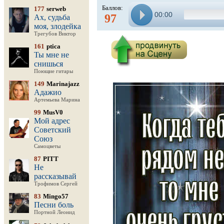
Баллов:
177
serweb
00:00
97
Ах, судьба
моя, злодейка
Трегубов Виктор
161
ptica
Ты мне не
снишься
Поющие гитары
149
Marinajazz
Адажио
Артемьева Марина
99
MusV0
Мой адрес
Советский
Союз
Самоцветы
87
PITT
Не
рассказывай
Трофимов Сергей
83
Mingo57
Песни боль
Портной Леонид