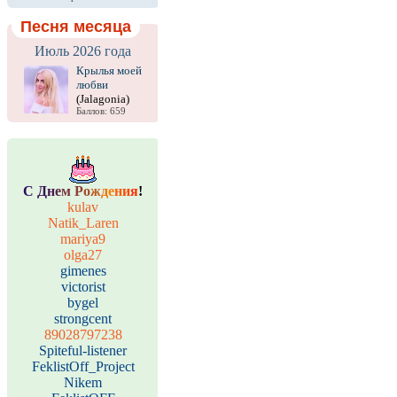
Песня месяца
Июль 2026 года
Крылья моей
любви
(Jalagonia)
Баллов: 659
С
Д
н
е
м
Р
о
ж
д
е
н
и
я
!
kulav
Natik_Laren
mariya9
olga27
gimenes
victorist
bygel
strongcent
89028797238
Spiteful-listener
FeklistOff_Project
Nikem