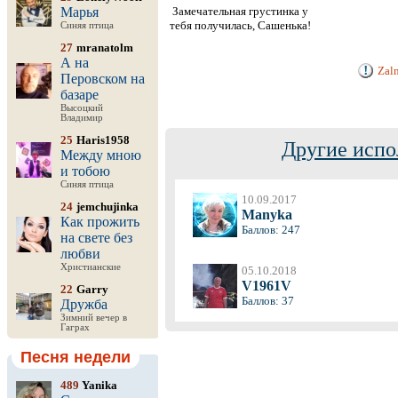
Марья
Замечательная грустинка у
тебя получилась, Сашенька!
Синяя птица
27
mranatolm
А на
Zal
Перовском на
базаре
Высоцкий
Владимир
25
Haris1958
Другие испо
Между мною
и тобою
Синяя птица
10.09.2017
24
jemchujinka
Manyka
Как прожить
Баллов: 247
на свете без
любви
Христианские
05.10.2018
V1961V
22
Garry
Баллов: 37
Дружба
Зимний вечер в
Гаграх
Песня недели
489
Yanika