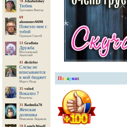
78
Jekabolshoy
Тюбик
Третьяков Виктор
69
akononov6690
Повезло мне с
тобой
Одинцов Сергей
53
Grafinia
Дружба
Могилевский
Анатолий
41
dictirlor
Слезы не
вписываются
в мой бюджет
П
о
д
а
р
к
и
:
Марго Нуар
35
volod
Вокализ 7
Вокализы
31
Radmila76
Женская
долюшка
Николаева Людмила
29
LonelyWoolf