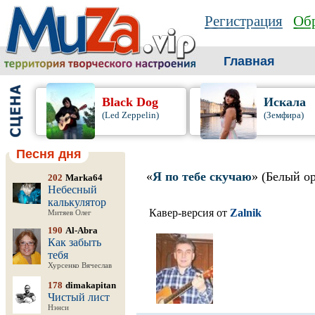
Регистрация
Обр
Главная
Black Dog
Искала
(Led Zeppelin)
(Земфира)
Песня дня
«
Я по тебе скучаю
» (Белый о
202
Marka64
Небесный
калькулятор
Кавер-версия от
Zalnik
Митяев Олег
190
Al-Abra
Как забыть
тебя
Хурсенко Вячеслав
178
dimakapitan
Чистый лист
Нэнси