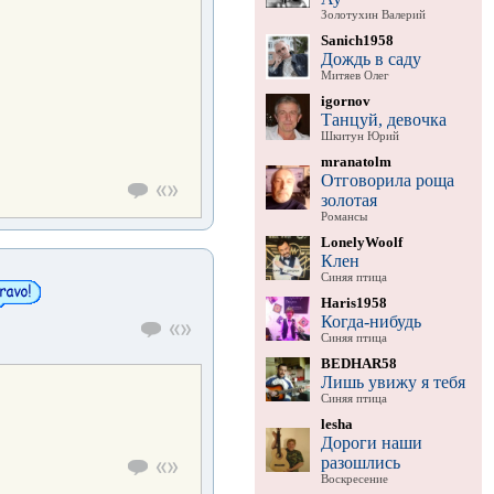
Золотухин Валерий
Sanich1958
Дождь в саду
Митяев Олег
igornov
Танцуй, девочка
Шкитун Юрий
mranatolm
Отговорила роща
золотая
Романсы
LonelyWoolf
Клен
Синяя птица
Haris1958
Когда-нибудь
Синяя птица
BEDHAR58
Лишь увижу я тебя
Синяя птица
lesha
Дороги наши
разошлись
Воскресение