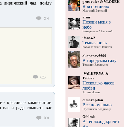
gros-valer
&
VLODEK
а лирический лад, пойду
Я вспоминаю
Марский Валерий
alsar
Позови меня в
небо
Кемеровский Евгений
ifanow2
Темная ночь
Богословский Никита
akononov6690
В городском саду
Трошин Владимир
-VALKYRYA-
&
1966av
Несколько часов
любви
Апина Алена
dimakapitan
кие красивые композиции
Все нормально
а вас и рада слышать вас
Пресняков Владимир
Otblesk
А теплоход кричит
Ау