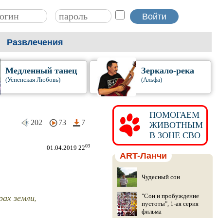
Развлечения
Медленный танец
Зеркало-река
(Успенская Любовь)
(Альфа)
ПОМОГАЕМ
202
73
7
ЖИВОТНЫМ
В ЗОНЕ СВО
03
01.04.2019 22
ART-Ланчи
Чудесный сон
рах земли,
"Сон и пробуждение
пустоты", 1-ая серия
фильма