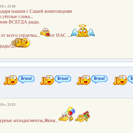
19 г. 23:38
одаря нашим с Сашей композициям
,тёплые слова...
 нам ВСЕГДА рады.
от всего сердечка...
от НАС ...
рады!
19 г. 23:53
бурные аплодисменты,Женя...