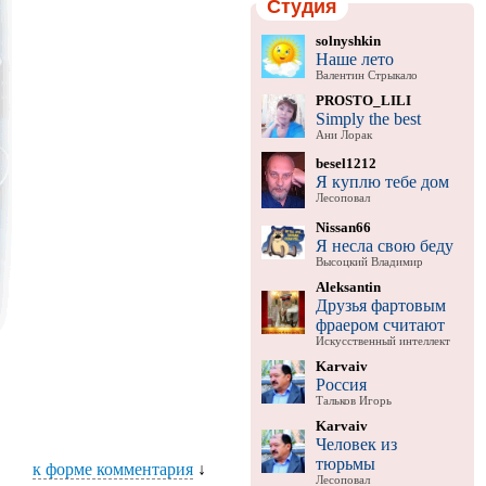
Студия
solnyshkin
Наше лето
Валентин Стрыкало
PROSTO_LILI
Simply the best
Ани Лорак
besel1212
Я куплю тебе дом
Лесоповал
Nissan66
Я несла свою беду
Высоцкий Владимир
Aleksantin
Друзья фартовым
фраером считают
Искусственный интеллект
Karvaiv
Россия
Тальков Игорь
Karvaiv
Человек из
тюрьмы
к форме комментария
↓
Лесоповал