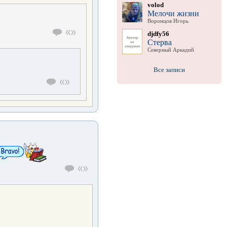
volod
Мелочи жизни
Воронцов Игорь
djdfy56
Стерва
Северный Аркадий
Все записи