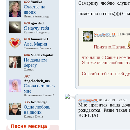
422
Yanika
Самарину люблю слушать
Счастье на
двоих
помечтаю и спать))))) Спа
Иванов Александр
420
igorded
Я научу тебя
Кузьмин Владимир
,
Natalie05_11
01.04.20
418
tumantho1
Аве, Мария
Приятно,Наталь,
Светикова Светлана
404
Vladavtopilot
что наши с Сашей комп
На дальнем
Я тоже очень люблю сти
берегу
Сармат
Спасибо тебе от всей д
397
Angelochek_ms
Слова остались
мне
Литвинкович Евгений
,
domingo28
01.04.2019 г. 22:50
335
twodridge
Мне нравится ваша долг
Одна любовь
рождаются! Разве такая 
на двоих
ВСЕГДА!
Карпук Елена
Песня месяца