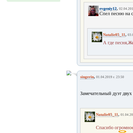
,
evgeniy12
02.04.201
Спел песню на 
,
Natalie05_11
03.
А где песня,Же
,
singerin
01.04.2019 г. 23:50
Замечательный дуэт двух 
,
Natalie05_11
01.04.20
Спасибо огромное