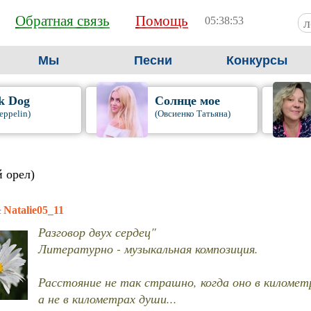
Обратная связь
Помощь
05:38:54
Мы
Песни
Конкурсы
k Dog
Солнце мое
eppelin)
(Овсиенко Татьяна)
й орел)
Natalie05_11
c
Разговор двух сердец"
Литературно - музыкальная композиция.
Расстояние не так страшно, когда оно в километ
а не в километрах души...