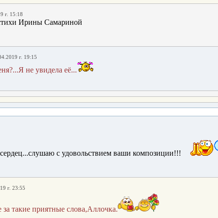
9 г. 15:18
стихи Ирины Самариной
04.2019 г. 19:15
ня?...Я не увидела её...
сердец...слушаю с удовольствием ваши композиции!!!
19 г. 23:55
 за такие приятные слова,Аллочка.