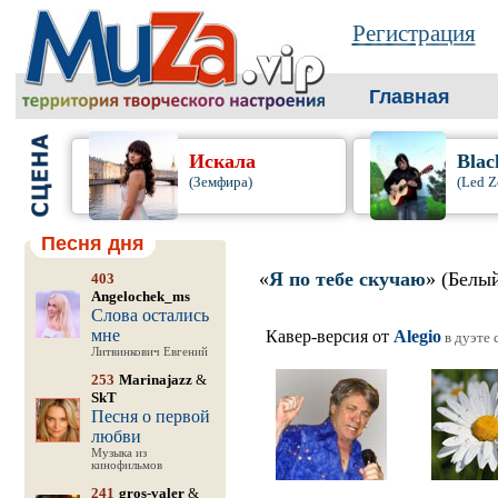
Регистрация
Главная
Искала
Blac
(Земфира)
(Led Z
Песня дня
«
Я по тебе скучаю
» (Белы
403
Angelochek_ms
Слова остались
мне
Кавер-версия от
Alegio
в дуэте 
Литвинкович Евгений
253
Marinajazz
&
SkT
Песня о первой
любви
Музыка из
кинофильмов
241
gros-valer
&