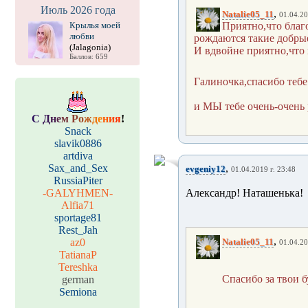
Июль 2026 года
,
Natalie05_11
01.04.20
Крылья моей
Приятно,что благ
любви
рождаются такие добрые
(Jalagonia)
И вдвойне приятно,что
Баллов: 659
Галиночка,спасибо тебе 
и МЫ тебе очень-очень 
С
Д
н
е
м
Р
о
ж
д
е
н
и
я
!
Snack
slavik0886
artdiva
Sax_and_Sex
,
evgeniy12
01.04.2019 г. 23:48
RussiaPiter
-GALYHMEN-
Александр! Наташенька!
Alfia71
sportage81
Rest_Jah
,
az0
Natalie05_11
01.04.20
TatianaP
Tereshka
Спасибо за твои 
german
Semiona