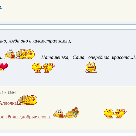
о, когда оно в километрах земли,
...
Наташенька, Саша, очередная красота...
19 г. 12:04
,Аллочка!
ои тёплые,добрые слова...