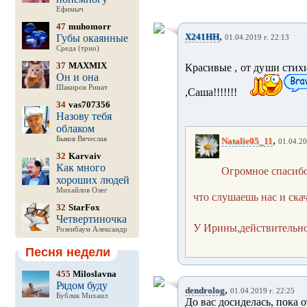
Ефимыч
47
muhomorr
,
X241HH
Губы окаянные
01.04.2019 г. 22:13
Среда (трио)
37
MAXMIX
Красивые , от души стихи
Он и она
Шакиров Ринат
,Саша!!!!!!!
34
vas707356
Назову тебя
облаком
,
Быков Вячеслав
Natalie05_11
01.04.20
32
Karvaiv
Как много
Огромное спасибо
хороших людей
Михайлов Олег
что слушаешь нас и ска
32
StarFox
Четвертиночка
У Ирины,действительно
Розенбаум Александр
Песня недели
455
Miloslavna
Рядом буду
,
dendrolog
01.04.2019 г. 22:25
Бублик Михаил
До вас досиделась, пока 