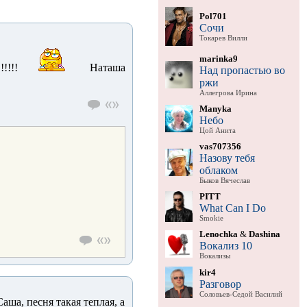
Pol701
Сочи
Токарев Вилли
marinka9
!!!!
Наташа
Над пропастью во
ржи
Аллегрова Ирина
Manyka
Небо
Цой Анита
vas707356
Назову тебя
облаком
Быков Вячеслав
PITT
What Can I Do
Smokie
Lenochka
&
Dashina
Вокализ 10
Вокализы
kir4
Разговор
Соловьев-Седой Василий
аша, песня такая теплая, а