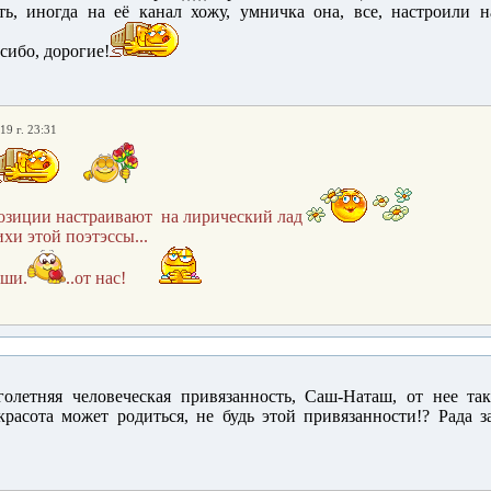
, иногда на её канал хожу, умничка она, все, настроили н
сибо, дорогие!
19 г. 23:31
озиции настраивают на лирический лад
хи этой поэтэссы...
уши.
..от нас!
олетняя человеческая привязанность, Саш-Наташ, от нее та
красота может родиться, не будь этой привязанности!? Рада з