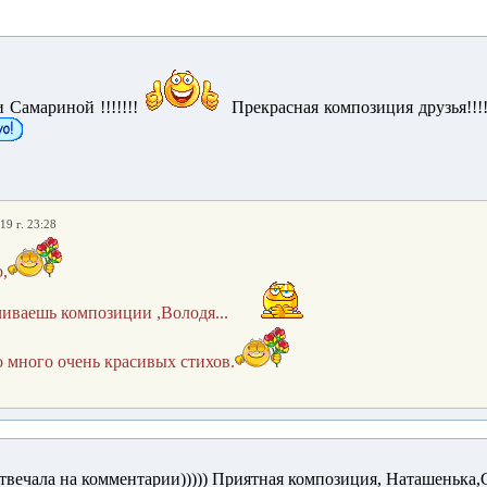
 Самариной !!!!!!!
Прекрасная композиция друзья!!!!!
19 г. 23:28
,
чиваешь композиции ,Володя...
 много очень красивых стихов.
отвечала на комментарии))))) Приятная композиция, Наташенька,С