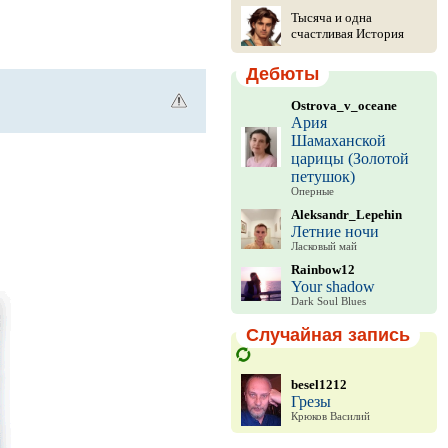
Тысяча и одна
счастливая История
Дебюты
Ostrova_v_oceane
Ария
Шамаханской
царицы (Золотой
петушок)
Оперные
Aleksandr_Lepehin
Летние ночи
Ласковый май
Rainbow12
Your shadow
Dark Soul Blues
Случайная запись
besel1212
Грезы
Крюков Василий