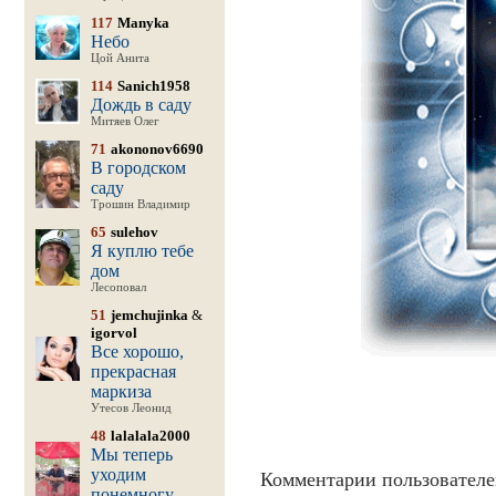
117
Manyka
Небо
Цой Анита
114
Sanich1958
Дождь в саду
Митяев Олег
71
akononov6690
В городском
саду
Трошин Владимир
65
sulehov
Я куплю тебе
дом
Лесоповал
51
jemchujinka
&
igorvol
Все хорошо,
прекрасная
маркиза
Утесов Леонид
48
lalalala2000
Мы теперь
уходим
Комментарии пользователе
понемногу