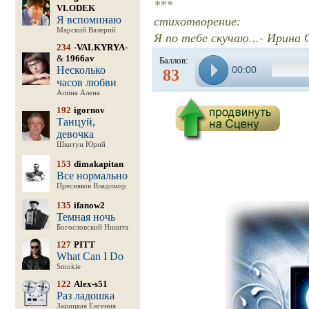
***
VLODEK
стихотворение:
Я вспоминаю
Марский Валерий
Я по тебе скучаю...- Ирина
234
-VALKYRYA-
&
1966av
Баллов:
Несколько
00:00
83
часов любви
Апина Алена
192
igornov
Танцуй,
девочка
Шкитун Юрий
153
dimakapitan
Все нормально
Пресняков Владимир
135
ifanow2
Темная ночь
Богословский Никита
127
PITT
What Can I Do
Smokie
122
Alex-s51
Раз ладошка
Зарицкая Евгения