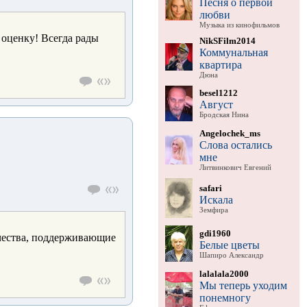
Песня о первой
любви
Музыка из кинофильмов
 оценку! Всегда рады
NikSFilm2014
Коммунальная
квартира
Дюна
besel1212
Август
Бродская Нина
Angelochek_ms
Слова остались
мне
Литвинкович Евгений
safari
Искала
Земфира
gdi1960
рчества, поддерживающие
Белые цветы
Шапиро Александр
lalalala2000
Мы теперь уходим
понемногу