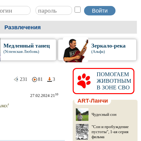
Развлечения
Медленный танец
Зеркало-река
(Успенская Любовь)
(Альфа)
ПОМОГАЕМ
231
81
3
ЖИВОТНЫМ
В ЗОНЕ СВО
10
27.02.2024 21
ART-Ланчи
шко!
Чудесный сон
"Сон и пробуждение
пустоты", 1-ая серия
фильма