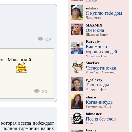
Ефимыч
sulehov
Я куплю тебе дом
Лесоповал
MAXMIX
Он и она
Шакиров Ринат
Karvaiv
Как много
хороших людей
Михайлов Олег
его с Машенькой
StarFox
Четвертиночка
Розенбаум Александр
v_solovey
Твои следы
Ротару София
aliara
Когда-нибудь
Разумихина Инна
fulmaster
Песня без слов
которая всегда побеждает
Кино
ие полной гармонии ваших
Garry