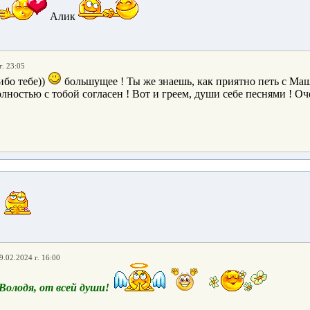
Алик
г. 23:05
ибо тебе))
большущее ! Ты же знаешь, как приятно петь с Машу
лностью с тобой согласен ! Вот и греем, души себе песнями ! Оче
9.02.2024 г. 16:00
Володя, от всей души!