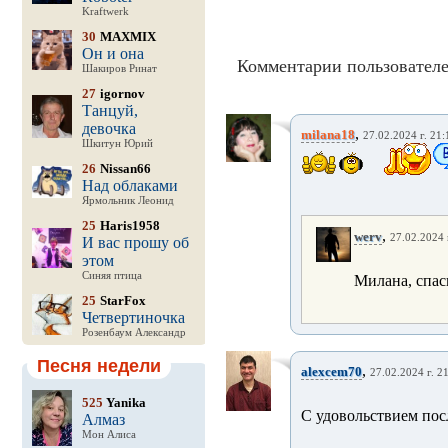
Kraftwerk
30
MAXMIX
Он и она
Комментарии пользователе
Шакиров Ринат
27
igornov
Танцуй,
девочка
,
milana18
27.02.2024 г. 21:
Шкитун Юрий
26
Nissan66
Над облаками
Ярмольник Леонид
25
Haris1958
,
werv
27.02.2024 
И вас прошу об
этом
Синяя птица
Милана, спаси
25
StarFox
Четвертиночка
Розенбаум Александр
Песня недели
,
alexcem70
27.02.2024 г. 2
525
Yanika
С удовольствием пос
Алмаз
Мон Алиса