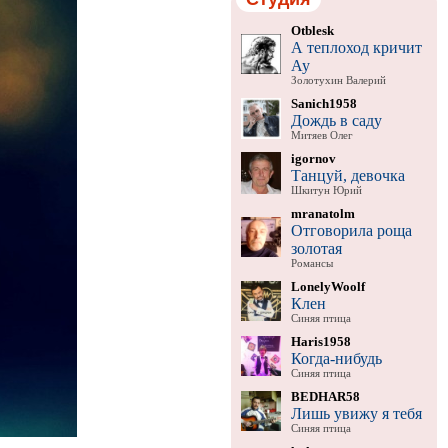
Otblesk
А теплоход кричит
Ау
Золотухин Валерий
Sanich1958
Дождь в саду
Митяев Олег
igornov
Танцуй, девочка
Шкитун Юрий
mranatolm
Отговорила роща
золотая
Романсы
LonelyWoolf
Клен
Синяя птица
Haris1958
Когда-нибудь
Синяя птица
BEDHAR58
Лишь увижу я тебя
Синяя птица