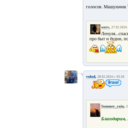
голосов. Машульчик
,
werv
27.02.2024 
Ленуля...спас
про быт и будни, по
,
volod
28.02.2024 г. 05:26
,
Sommer_rain
2
Благодарим, 