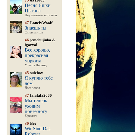
75
8911083
Песня Яшки
Цыгана
Неуловимые мстители
47
LonelyWoolf
Знаешь ты
Синяя птица
46
jemchujinka
&
igorvol
Все хорошо,
прекрасная
маркиза
Утесов Леонид
45
sulehov
Я куплю тебе
дом
Лесоповал
37
lalalala2000
Мы теперь
уходим
понемногу
Ефимыч
30
Bet
Wir Sind Das
Roboter