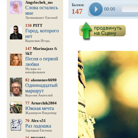
Angelochek_ms
Баллов:
Слова остались
00:00
147
мне
Литвинкович Евгений
150
PITT
Город, которого
нет
Корнелюк Игорь
147
Marinajazz
&
SkT
Песня о первой
любви
Музыка из
кинофильмов
82
akononov6690
Одиннадцатый
маршрут
Королев Анатолий
77
Arturchik2804
Южная мечта
Ждамиров Владимир
76
Alex-s51
Раз ладошка
Зарицкая Евгения