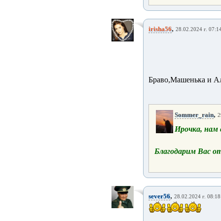
,
irisha56
28.02.2024 г. 07:1
Браво,Машенька и Ал
,
Sommer_rain
2
Ирочка, нам
Благодарим Вас от 
,
sever56
28.02.2024 г. 08:18