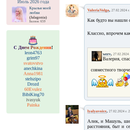
Июль 2026 года
Крылья моей
,
ValeriaVolga
27.02.2024 г.
любви
(Jalagonia)
Как будто вы нашли с
Баллов: 659
Классно, впрочем как
С
Д
н
е
м
Р
о
ж
д
е
н
и
я
!
leon4763
,
werv
27.02.2024 
grim97
Валерия, спа
svatovstvo
anechkina
совместного творче
Anna1981
stelszipo
Drozd
60Evulez
BibiKing70
ivasyuk
Painka
,
lyalyavoice
27.02.2024 г. 
Алик, и Машуль, ши
расстояния, быт и с