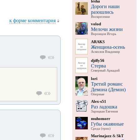
lesha
Дороги наши
разошлись
Воскресение
к форме комментария
↓
volod
Мелочи жизни
Воронцов Игорь
ARAKS
Женщина-осень
Асмолов Владимир
djdfy56
Стерва
Северный Аркадий
lori
Третий романс
Демона (Демон)
Оперные
Alex-s51
Раз ладошка
Зарицкая Евгения
muhomorr
Губы окаянные
Среда (трио)
Marinajazz
&
SkT