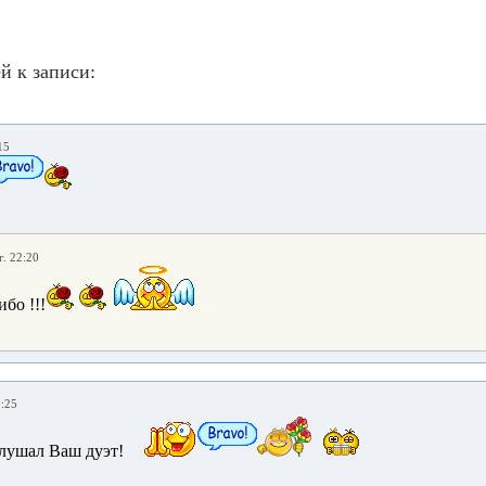
й к записи:
15
г. 22:20
бо !!!
1:25
лушал Ваш дуэт!