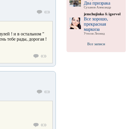
Два призрака
Суханов Александр
jemchujinka
&
igorvol
Все хорошо,
прекрасная
маркиза
лей ! и в остальном "
Утесов Леонид
нь тебе рады, дорогая !
Все записи