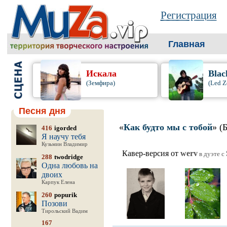
Регистрация
Главная
Искала
Blac
(Земфира)
(Led Z
Песня дня
«
Как будто мы с тобой
» (
416
igorded
Я научу тебя
Кузьмин Владимир
Кавер-версия от
werv
в дуэте c
288
twodridge
Одна любовь на
двоих
Карпук Елена
260
popurik
Позови
Тирольский Вадим
167