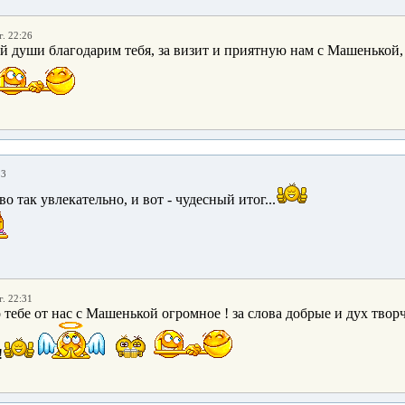
г. 22:26
ей души благодарим тебя, за визит и приятную нам с Машенькой,
53
о так увлекательно, и вот - чудесный итог...
г. 22:31
о тебе от нас с Машенькой огромное ! за слова добрые и дух тво
!