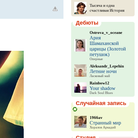
Тысяча и одна
счастливая История
Дебюты
Ostrova_v_oceane
Ария
Шамаханской
царицы (Золотой
петушок)
Оперные
Aleksandr_Lepehin
Летние ночи
Ласковый май
Rainbow12
Your shadow
Dark Soul Blues
Случайная запись
1966av
Странный мир
Хоралов Аркадий
Студия