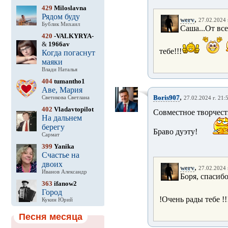
429
Miloslavna
Рядом буду
,
werv
27.02.2024 
Бублик Михаил
Саша...От вс
420
-VALKYRYA-
&
1966av
тебе!!!
Когда погаснут
маяки
Влади Наталья
404
tumantho1
Аве, Мария
,
Boris907
Светикова Светлана
27.02.2024 г. 21:
402
Vladavtopilot
Совместное творчеств
На дальнем
берегу
Браво дуэту!
Сармат
399
Yanika
Счастье на
двоих
,
werv
27.02.2024 
Иванов Александр
Боря, cпасиб
363
ifanow2
Город
!Очень рады тебе !!
Кукин Юрий
Песня месяца