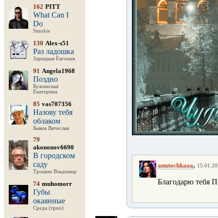
162
PITT
What Can I
Do
Smokie
130
Alex-s51
Раз ладошка
Зарицкая Евгения
91
Angela1968
Поздно
Бужинская
Екатерина
85
vas707356
Назову тебя
облаком
Быков Вячеслав
79
akononov6690
В городском
саду
,
anutochkaaa
15.01.20
Трошин Владимир
Благодарю тебя П
74
muhomorr
Губы
окаянные
Среда (трио)