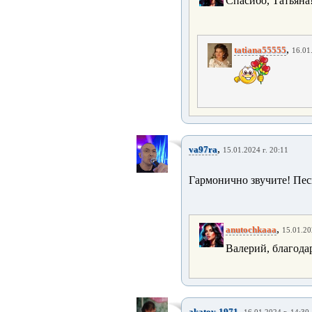
Спасибо, Татьяна
,
tatiana55555
16.01
,
va97ra
15.01.2024 г. 20:11
Гармонично звучите! Пес
,
anutochkaaa
15.01.20
Валерий, благода
,
akatov-1971