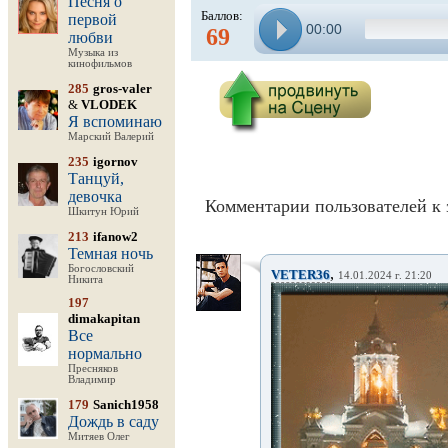
Песня о
Баллов:
первой
00:00
69
любви
Музыка из
кинофильмов
285
gros-valer
&
VLODEK
Я вспоминаю
Марский Валерий
235
igornov
Танцуй,
девочка
Комментарии пользователей к 
Шкитун Юрий
213
ifanow2
Темная ночь
Богословский
,
VETER36
14.01.2024 г. 21:20
Никита
197
dimakapitan
Все
нормально
Пресняков
Владимир
179
Sanich1958
Дождь в саду
Митяев Олег