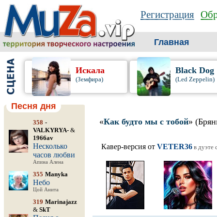
Регистрация
Обр
Главная
Искала
Black Dog
(Земфира)
(Led Zeppelin)
Песня дня
«
Как будто мы с тобой
» (Брян
358
-
VALKYRYA-
&
1966av
Несколько
Кавер-версия от
VETER36
в дуэте 
часов любви
Апина Алена
355
Manyka
Небо
Цой Анита
319
Marinajazz
&
SkT