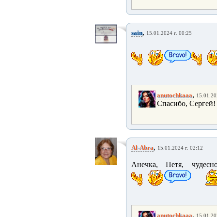
,
sain
15.01.2024 г. 00:25
,
anutochkaaa
15.01.20
Спасибо, Сергей!
,
Al-Abra
15.01.2024 г. 02:12
Анечка, Петя, чудесн
,
anutochkaaa
15.01.20