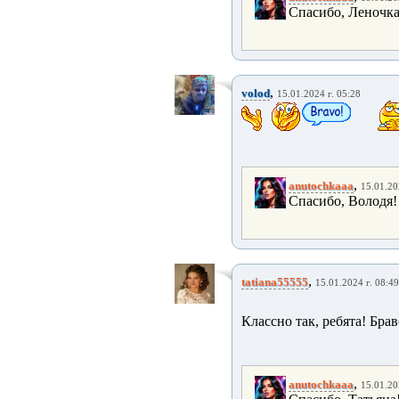
Спасибо, Леночка
,
volod
15.01.2024 г. 05:28
,
anutochkaaa
15.01.20
Спасибо, Володя!
,
tatiana55555
15.01.2024 г. 08:49
Классно так, ребята! Брав
,
anutochkaaa
15.01.20