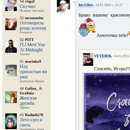
54
vitgol
,
kiv12kiv
14.01.2024 г. 21:27
Скучаю
Исакова Светлана
Браво вашему красивом
52
mranatolm
Отговорила
роща золотая
Романсы
Анюточка тебе!
52
PITT
I'Ll Meet You
At Midnight
Smokie
,
VETER36
14.01.2024 
51
marinka9
Над
Спасибо, Игорь!!!
пропастью во
ржи
Аллегрова Ирина
44
Galina_
&
Grafinia
Женская
дружба
Афина
43
Radmila76
Лето слез и
света
Литвиненко Анна