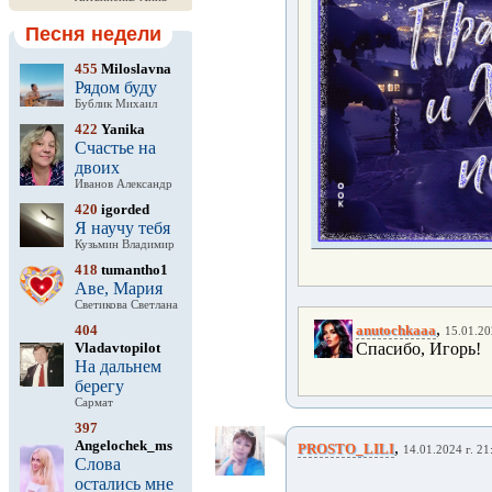
Песня недели
455
Miloslavna
Рядом буду
Бублик Михаил
422
Yanika
Счастье на
двоих
Иванов Александр
420
igorded
Я научу тебя
Кузьмин Владимир
418
tumantho1
Аве, Мария
Светикова Светлана
,
404
anutochkaaa
15.01.20
Vladavtopilot
Спасибо, Игорь!
На дальнем
берегу
Сармат
397
Angelochek_ms
,
PROSTO_LILI
14.01.2024 г. 21
Слова
остались мне