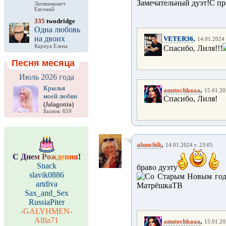
Замечательный дуэт!С пр
Литвинкович
Евгений
335
twodridge
Одна любовь
,
на двоих
VETER36
14.01.2024 
Карпук Елена
Спасибо, Лиля!!!
Песня месяца
Июль 2026 года
Крылья
,
anutochkaaa
15.01.20
моей любви
Спасибо, Лиля!
(Jalagonia)
Баллов: 659
,
alunchik
14.01.2024 г. 23:05
С
Д
н
е
м
Р
о
ж
д
е
н
и
я
!
Snack
браво дуэту
slavik0886
artdiva
Sax_and_Sex
RussiaPiter
-GALYHMEN-
Alfia71
,
anutochkaaa
15.01.20