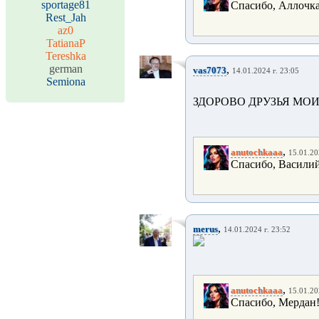
sportage81
Спасибо, Аллочка
Rest_Jah
az0
TatianaP
Tereshka
german
,
vas7073
14.01.2024 г. 23:05
Semiona
ЗДОРОВО ДРУЗЬЯ МОИ!
,
anutochkaaa
15.01.20
Спасибо, Васили
,
merus
14.01.2024 г. 23:52
,
anutochkaaa
15.01.20
Спасибо, Мердан