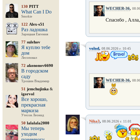
130
PITT
,
WECHER-36
08.06
What Can I Do
Smokie
Cпасибо , Алла,
122
Alex-s51
Раз ладошка
Зарицкая Евгения
77
sulehov
Я куплю тебе
,
volod
08.06.2026 г. 10:45
дом
Лесоповал
72
akononov6690
В городском
саду
,
WECHER-36
08.06
Трошин Владимир
51
jemchujinka
&
igorvol
Все хорошо,
прекрасная
маркиза
Утесов Леонид
,
Nika3
08.06.2026 г. 11:01
50
lalalala2000
Мы теперь
уходим
понемногу