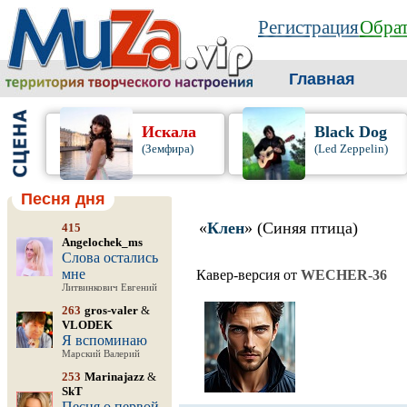
Регистрация
Обрат
Главная
Искала
Black Dog
(Земфира)
(Led Zeppelin)
Песня дня
«
Клен
» (Синяя птица)
415
Angelochek_ms
Слова остались
мне
Кавер-версия от
WECHER-36
Литвинкович Евгений
263
gros-valer
&
VLODEK
Я вспоминаю
Марский Валерий
253
Marinajazz
&
SkT
Песня о первой