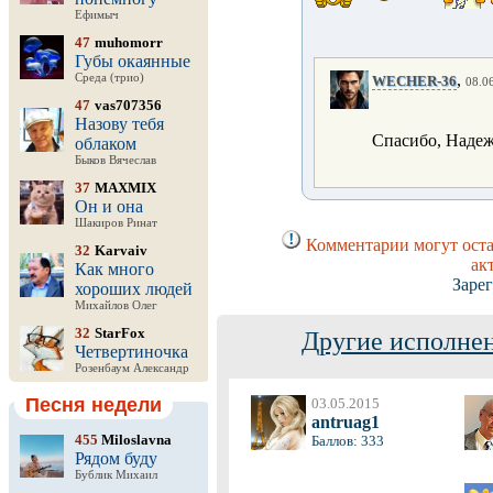
Ефимыч
47
muhomorr
Губы окаянные
,
Среда (трио)
WECHER-36
08.06
47
vas707356
Назову тебя
Спасибо, Надеж
облаком
Быков Вячеслав
37
MAXMIX
Он и она
Шакиров Ринат
Комментарии могут оста
32
Karvaiv
ак
Как много
Заре
хороших людей
Михайлов Олег
32
StarFox
Другие исполнен
Четвертиночка
Розенбаум Александр
Песня недели
03.05.2015
antruag1
455
Miloslavna
Баллов: 333
Рядом буду
Бублик Михаил