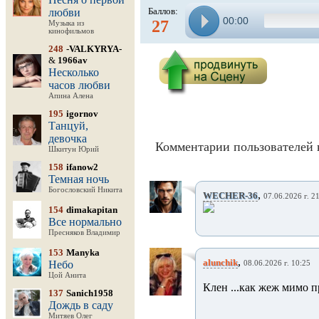
Баллов:
любви
00:00
27
Музыка из
кинофильмов
248
-VALKYRYA-
&
1966av
Несколько
часов любви
Апина Алена
195
igornov
Танцуй,
девочка
Комментарии пользователей 
Шкитун Юрий
158
ifanow2
Темная ночь
Богословский Никита
,
WECHER-36
07.06.2026 г. 2
154
dimakapitan
Все нормально
Пресняков Владимир
153
Manyka
,
alunchik
Небо
08.06.2026 г. 10:25
Цой Анита
Клен ...как жеж мимо пр
137
Sanich1958
Дождь в саду
Митяев Олег