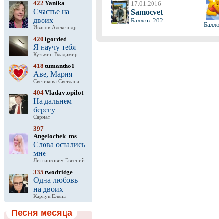
422
Yanika
17.01.2016
Счастье на
Samocvet
двоих
Баллов: 202
Балло
Иванов Александр
420
igorded
Я научу тебя
Кузьмин Владимир
418
tumantho1
Аве, Мария
Светикова Светлана
404
Vladavtopilot
На дальнем
берегу
Сармат
397
Angelochek_ms
Слова остались
мне
Литвинкович Евгений
335
twodridge
Одна любовь
на двоих
Карпук Елена
Песня месяца