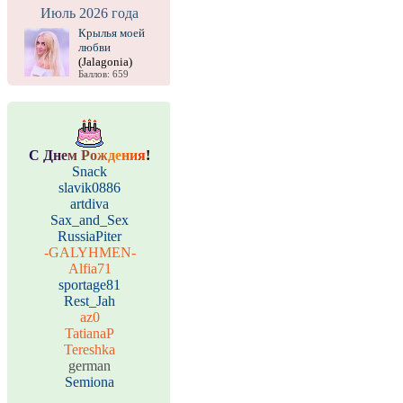
Июль 2026 года
Крылья моей
любви
(Jalagonia)
Баллов: 659
С
Д
н
е
м
Р
о
ж
д
е
н
и
я
!
Snack
slavik0886
artdiva
Sax_and_Sex
RussiaPiter
-GALYHMEN-
Alfia71
sportage81
Rest_Jah
az0
TatianaP
Tereshka
german
Semiona