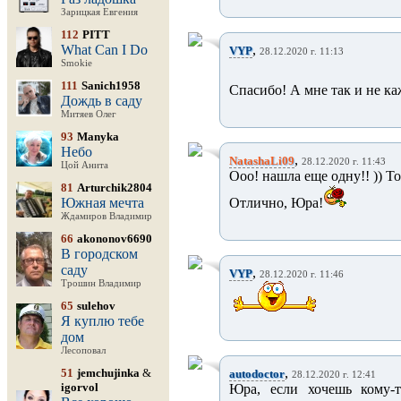
Зарицкая Евгения
112
PITT
What Can I Do
,
VYP
28.12.2020 г. 11:13
Smokie
111
Sanich1958
Спасибо! А мне так и не каж
Дождь в саду
Митяев Олег
93
Manyka
Небо
,
NatashaLi09
28.12.2020 г. 11:43
Цой Анита
Ооо! нашла еще одну!! )) То
81
Arturchik2804
Южная мечта
Отлично, Юра!
Ждамиров Владимир
66
akononov6690
В городском
саду
,
VYP
28.12.2020 г. 11:46
Трошин Владимир
65
sulehov
Я куплю тебе
дом
Лесоповал
,
51
jemchujinka
&
autodoctor
28.12.2020 г. 12:41
igorvol
Юра, если хочешь кому-