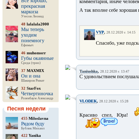
Все хорошо,
комментария, иначе человек
прекрасная
А так вполне себе хорошая
маркиза
Утесов Леонид
48
lalalala2000
Мы теперь
,
VYP
28.12.2020 г. 14:15
уходим
понемногу
Спасибо, уже подска
Ефимыч
46
muhomorr
Губы окаянные
Среда (трио)
37
MAXMIX
,
Taniushka
28.12.2020 г. 13:47
Он и она
С удовольствием послушал
Шакиров Ринат
32
StarFox
Четвертиночка
Розенбаум Александр
,
VLODEK
28.12.2020 г. 15:28
Песня недели
Красиво спел, Юра!
455
Miloslavna
Рядом буду
Бублик Михаил
422
Yanika