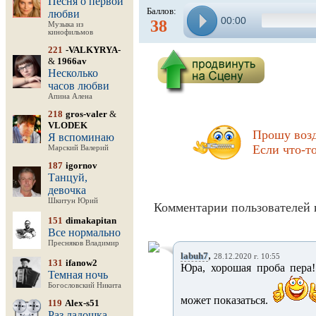
Песня о первой
Баллов:
любви
00:00
38
Музыка из
кинофильмов
221
-VALKYRYA-
&
1966av
Несколько
часов любви
Апина Алена
218
gros-valer
&
VLODEK
Прошу возд
Я вспоминаю
Если что-т
Марский Валерий
187
igornov
Танцуй,
девочка
Шкитун Юрий
Комментарии пользователей 
151
dimakapitan
Все нормально
Пресняков Владимир
,
labuh7
28.12.2020 г. 10:55
131
ifanow2
Юра, хорошая проба пера!
Темная ночь
Богословский Никита
может показаться.
119
Alex-s51
Раз ладошка