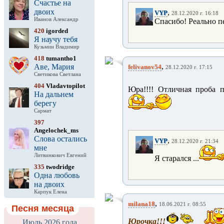
Счастье на
двоих
,
VYP
28.12.2020 г. 16:18
Иванов Александр
Спасибо! Реально пе
420
igorded
Я научу тебя
Кузьмин Владимир
418
tumantho1
,
Аве, Мария
felivanov54
28.12.2020 г. 17:15
Светикова Светлана
404
Vladavtopilot
Юра!!!! Отличная проба пе
На дальнем
берегу
Сармат
397
Angelochek_ms
Слова остались
,
VYP
28.12.2020 г. 21:34
мне
Литвинкович Евгений
Я старался ...
335
twodridge
Одна любовь
на двоих
Карпук Елена
,
milana18
18.06.2021 г. 08:55
Песня месяца
Юрочка!!!
Июль 2026 года