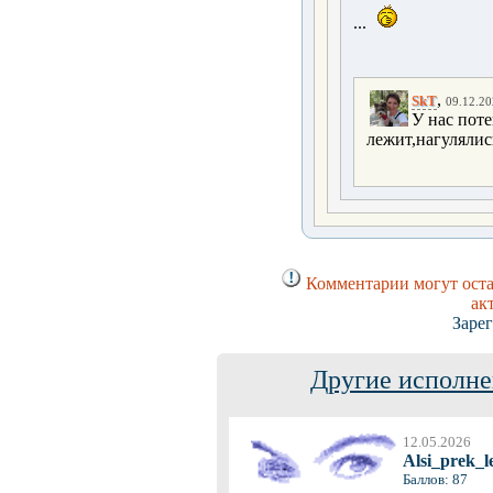
...
,
SkT
09.12.20
У нас поте
лежит,нагулялис
Комментарии могут оста
ак
Заре
Другие исполне
12.05.2026
Alsi_prek_l
Баллов: 87