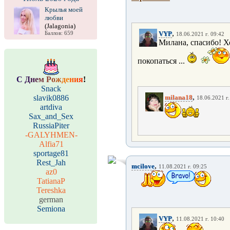
Крылья моей
любви
(Jalagonia)
,
VYP
Баллов: 659
18.06.2021 г. 09:42
Милана, спасибо! Х
покопаться ...
С
Д
н
е
м
Р
о
ж
д
е
н
и
я
!
Snack
,
slavik0886
milana18
18.06.2021 г.
artdiva
Sax_and_Sex
RussiaPiter
-GALYHMEN-
Alfia71
sportage81
Rest_Jah
,
mcilove
11.08.2021 г. 09:25
az0
TatianaP
Tereshka
german
Semiona
,
VYP
11.08.2021 г. 10:40