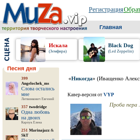
Регистрация
Обрат
Главная
Искала
Black Dog
(Земфира)
(Led Zeppelin)
Песня дня
«
Никогда
» (Иващенко Алекс
399
Angelochek_ms
Слова остались
мне
Кавер-версия от
VYP
Литвинкович Евгений
Проба пера .
357
twodridge
Одна любовь
на двоих
Карпук Елена
251
Marinajazz
&
SkT