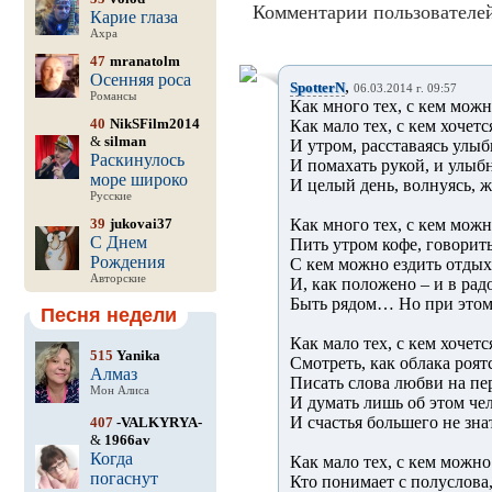
Комментарии пользователей
Карие глаза
Ахра
47
mranatolm
Осенняя роса
,
SpotterN
06.03.2014 г. 09:57
Романсы
Как много тех, с кем можн
40
NikSFilm2014
Как мало тех, с кем хочет
&
silman
И утром, расставаясь улыб
Раскинулось
И помахать рукой, и улыбн
море широко
И целый день, волнуясь, ж
Русские
39
jukovai37
Как много тех, с кем можн
С Днем
Пить утром кофе, говорит
Рождения
С кем можно ездить отдых
Авторские
И, как положено – и в радо
Быть рядом… Но при это
Песня недели
Как мало тех, с кем хочетс
515
Yanika
Смотреть, как облака роятс
Алмаз
Писать слова любви на пе
Мон Алиса
И думать лишь об этом ч
И счастья большего не знат
407
-VALKYRYA-
&
1966av
Когда
Как мало тех, с кем можно
погаснут
Кто понимает с полуслова,