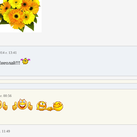
014 г. 13:41
иеолай!!!
г. 00:56
. 11:49