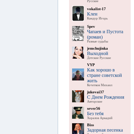
Русские
vokalist-17
Клен
Кандур Игорь
Spev
Чапаев и Пустота
(роман)
Разные судьбы
jemchujinka
Выходной
Детские Русские
VYP
Как хорошо в
стране советской
жить
Кочетков Михаил
jukovai37
С Днем Рождения
Авторские
sever56
Без тебя
Хоралов Аркадий
Biss
Задорная песенка