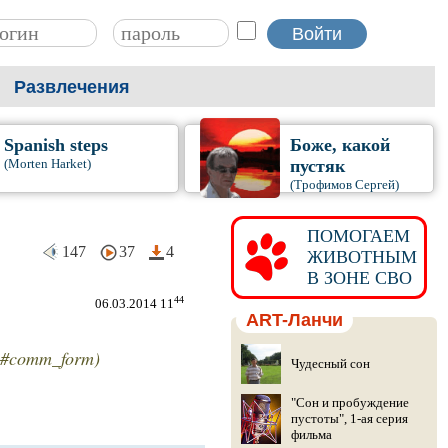
Развлечения
Spanish steps
Боже, какой
(Morten Harket)
пустяк
(Трофимов Сергей)
ПОМОГАЕМ
147
37
4
ЖИВОТНЫМ
В ЗОНЕ СВО
44
06.03.2014 11
ART-Ланчи
19#comm_form)
Чудесный сон
"Сон и пробуждение
пустоты", 1-ая серия
фильма