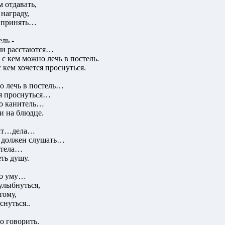
м отдавать,
 награду,
ь принять…
ель -
оли расстаются…
 с кем можно лечь в постель.
с кем хочется проснуться.
но лечь в постель…
ся проснуться…
но канитель…
и на блюдце.
быт…дела…
е должен слушать…
 тела…
ть душу.
по уму…
улыбнуться,
тому,
снуться..
о говорить.