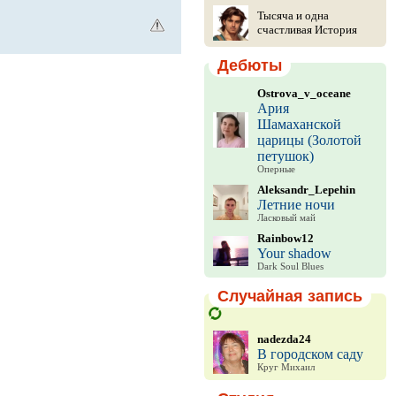
Тысяча и одна
счастливая История
Дебюты
Ostrova_v_oceane
Ария
Шамаханской
царицы (Золотой
петушок)
Оперные
Aleksandr_Lepehin
Летние ночи
Ласковый май
Rainbow12
Your shadow
Dark Soul Blues
Случайная запись
nadezda24
В городском саду
Круг Михаил