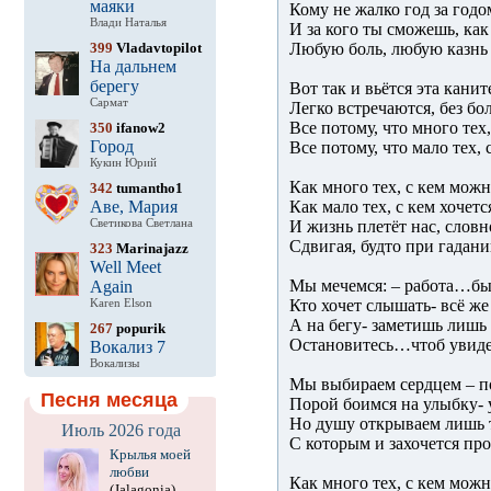
маяки
Кому не жалко год за годо
Влади Наталья
И за кого ты сможешь, как
399
Vladavtopilot
Любую боль, любую казн
На дальнем
берегу
Вот так и вьётся эта канит
Сармат
Легко встречаются, без б
Все потому, что много тех,
350
ifanow2
Город
Все потому, что мало тех, 
Кукин Юрий
Как много тех, с кем мож
342
tumantho1
Аве, Мария
Как мало тех, с кем хочет
Светикова Светлана
И жизнь плетёт нас, слов
Сдвигая, будто при гадани
323
Marinajazz
Well Meet
Мы мечемся: – работа…
Again
Кто хочет слышать- всё ж
Karen Elson
А на бегу- заметишь лишь
267
popurik
Остановитесь…чтоб увиде
Вокализ 7
Вокализы
Мы выбираем сердцем – 
Песня месяца
Порой боимся на улыбку- 
Но душу открываем лишь 
Июль 2026 года
С которым и захочется про
Крылья моей
любви
Как много тех, с кем можн
(Jalagonia)