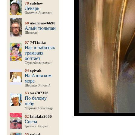
78
sulehov
Лекарь
Полотно Анатолий
68
akononov6690
Алый тюльпан
Шоколад
67
74Timka
Нас в набитых
трамваях
болтает
Служебный роман
64
spivak
На Азовском
море
Шершер Зиновий
63
vas707356
По белому
небу
Маршал Александр
62
lalalala2000
Свеча
Гранкин Андрей
55
volod