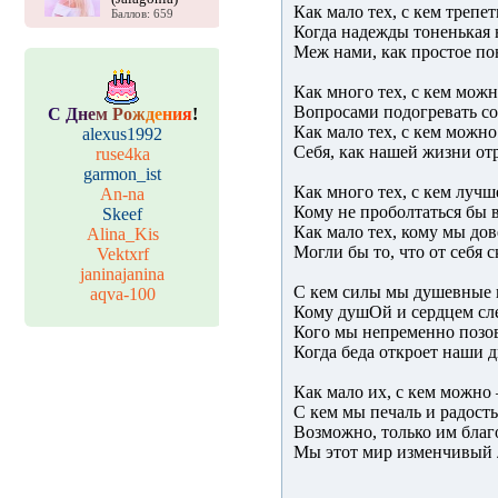
Как мало тех, с кем трепе
Баллов: 659
Когда надежды тоненькая 
Меж нами, как простое по
Как много тех, с кем можн
Вопросами подогревать с
С
Д
н
е
м
Р
о
ж
д
е
н
и
я
!
Как мало тех, с кем можно
alexus1992
Себя, как нашей жизни от
ruse4ka
garmon_ist
Как много тех, с кем лучш
An-na
Кому не проболтаться бы в
Skeef
Как мало тех, кому мы дов
Alina_Kis
Могли бы то, что от себя 
Vektxrf
janinajanina
С кем силы мы душевные 
aqva-100
Кому душОй и сердцем сл
Кого мы непременно позо
Когда беда откроет наши д
Как мало их, с кем можно 
С кем мы печаль и радост
Возможно, только им благ
Мы этот мир изменчивый