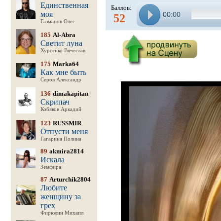
Единственная
Баллов:
моя
00:00
52
Газманов Олег
185
Al-Abra
Светит луна
Хурсенко Вячеслав
175
Marka64
Как мне быть
Серов Александр
136
dimakapitan
Скрипач
Кобяков Аркадий
123
RUSSMIR
Отпусти меня
Гагарина Полина
89
akmira2814
Искала
Земфира
87
Arturchik2804
Любите
женщину за
грех
Фирюлин Михаил