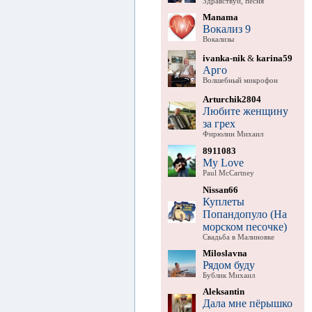
Здравствуй, песня
Manama
Вокализ 9
Вокализы
ivanka-nik
&
karina59
Арго
Волшебный микрофон
Arturchik2804
Любите женщину
за грех
Фирюлин Михаил
8911083
My Love
Paul McCartney
Nissan66
Куплеты
Попандопуло (На
морском песочке)
Свадьба в Малиновке
Miloslavna
Рядом буду
Бублик Михаил
Aleksantin
Дала мне пёрышко