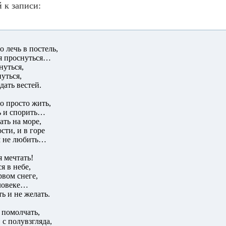
 к записи:
о лечь в постель,
ся проснуться…
нуться,
уться,
дать вестей.
о просто жить,
ь и спорить…
ать на море,
сти, и в горе
м не любить…
я мечтать!
я в небе,
рвом снеге,
еловеке…
ь и не желать.
 помолчать,
 с полувзгляда,