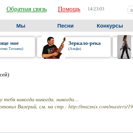
Обратная связь
Помощь
14:23:05
Мы
Песни
Конкурсы
нце мое
Зеркало-река
енко Татьяна)
(Альфа)
сей)
ду тебя никогда-никогда, никогда…
отовил Валерий, см. на стр.: http://muzmix.com/masters/