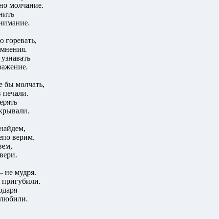
тно молчание.
нить
нимание.
о горевать,
омнения.
 узнавать
ражение.
е бы молчать,
 печали.
ерять
скрывали.
найдем,
епо верим.
вем,
вери.
– не мудря.
ь пригубили.
одаря
 любили.