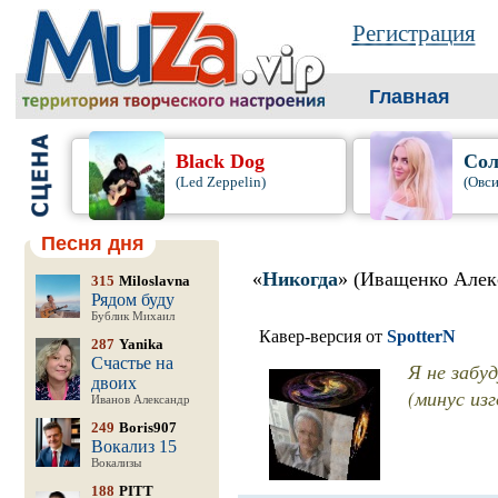
Регистрация
Главная
Black Dog
Сол
(Led Zeppelin)
(Овси
Песня дня
«
Никогда
» (Иващенко Алек
315
Miloslavna
Рядом буду
Бублик Михаил
Кавер-версия от
SpotterN
287
Yanika
Счастье на
Я не забу
двоих
(минус изг
Иванов Александр
249
Boris907
Вокализ 15
Вокализы
188
PITT