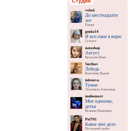
Студия
volod
До шестнадцати
лет
Пламя
gunia14
И все-таки я верю
Сузорье
natashap
Август
Бродская Нина
Surikov
Лебедь
Казаченко Вадим
tuleneva
Туман
Эгромжан Александр
muhomorr
Мне одиноко,
детка
Кузьмин Владимир
Pol701
Какое мне дело
Последний дюйм