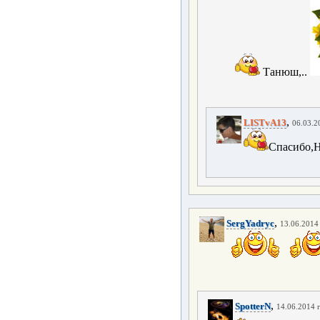
Танюш,..
,
LISTvA13
06.03.2
Спасибо,Н
,
SergYadryc
13.06.2014 
,
SpotterN
14.06.2014 г