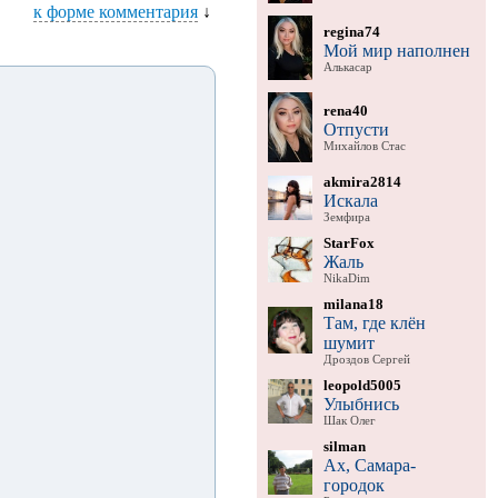
к форме комментария
↓
regina74
Мой мир наполнен
Алькасар
rena40
Отпусти
Михайлов Стас
akmira2814
Искала
Земфира
StarFox
Жаль
NikaDim
milana18
Там, где клён
шумит
Дроздов Сергей
leopold5005
Улыбнись
Шак Олег
silman
Ах, Самара-
городок