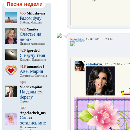
Песня недели
455
Miloslavna
Рядом буду
Бублик Михаил
422
Yanika
Счастье на
,
двоих
kroshka
17.07.2018 г. 23:16
Иванов Александр
420
igorded
Я научу тебя
Кузьмин Владимир
,
volodaixa
17.07.2018 г. 23:
418
tumantho1
Аве, Мария
Светикова Светлана
404
Vladavtopilot
На дальнем
+
берегу
Сармат
397
Angelochek_ms
Слова
остались мне
Литвинкович