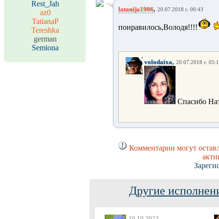
Rest_Jah
,
latanija1906
20.07.2018 г. 00:43
az0
TatianaP
понравилось,Володя!!!!
Tereshka
german
Semiona
,
volodaixa
20.07.2018 г. 05:
Спасибо На
Комментарии могут оставл
акти
Зареги
Другие исполнени
16.10.2023