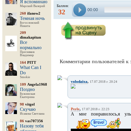
Я вспоминаю
Баллов:
Марский Валерий
00:00
32
260
ifanow2
Темная ночь
Богословский
Никита
209
dimakapitan
Все
нормально
Пресняков
Владимир
Комментарии пользователей к 
164
PITT
What Can I
Do
Smokie
,
volodaixa
17.07.2018 г. 20:24
109
Angela1968
Поздно
Бужинская
Екатерина
98
vitgol
,
Скучаю
Perle
17.07.2018 г. 22:23
А мне понравилось,я ул
Исакова Светлана
86
vas707356
Назову тебя