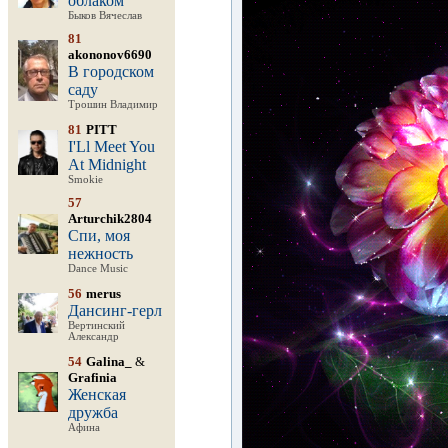
облаком
Быков Вячеслав
81
akononov6690
В городском
саду
Трошин Владимир
81
PITT
I'Ll Meet You
At Midnight
Smokie
57
Arturchik2804
Спи, моя
нежность
Dance Music
56
merus
Дансинг-герл
Вертинский
Александр
54
Galina_
&
Grafinia
Женская
дружба
Афина