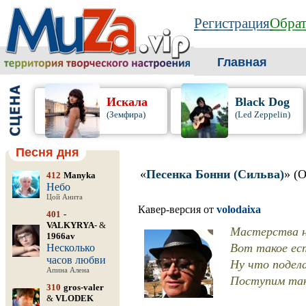
Регистрация
Обрат
Главная
Искала
Black Dog
(Земфира)
(Led Zeppelin)
Песня дня
«
Песенка Бонни (Сильва)
» (
412
Manyka
Небо
Цой Анита
Кавер-версия от
volodaixa
401
-
VALKYRYA-
&
Мастерства но
1966av
Вот такое ест
Несколько
часов любви
Ну что подел
Апина Алена
Поступим так
310
gros-valer
&
VLODEK