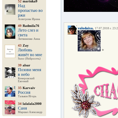
52
marinka9
Над
пропастью во
ржи
Аллегрова Ирина
49
Radmila76
,
volodaixa
17.07.2018 г. 23:
Лето слез и
света
Литвиненко Анна
43
Zay
+
Любовь
живёт во мне
Suno (Нейросеть)
39
alsar
Позови меня
в небо
Кемеровский
Евгений
35
Karvaiv
Россия
Тальков Игорь
34
lalalala2000
Саня
Маршал Александр