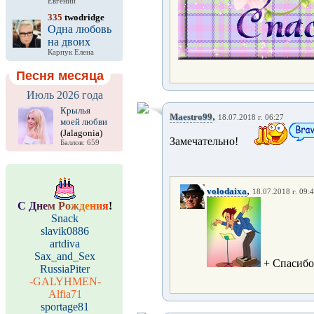
Евгений
335
twodridge
Одна любовь
на двоих
Карпук Елена
Песня месяца
Июль 2026 года
Крылья
,
Maestro99
18.07.2018 г. 06:27
моей любви
(Jalagonia)
Замечательно!
Баллов: 659
,
volodaixa
18.07.2018 г. 09:
С
Д
н
е
м
Р
о
ж
д
е
н
и
я
!
Snack
slavik0886
artdiva
Sax_and_Sex
+ Спасиб
RussiaPiter
-GALYHMEN-
Alfia71
sportage81