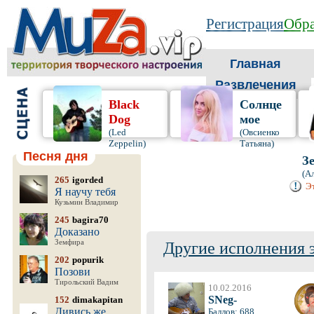
Регистрация
Обра
Главная
Развлечения
Black
Солнце
Dog
мое
(Led
(Овсиенко
Zeppelin)
Татьяна)
Песня дня
З
(А
265
igorded
Эт
Я научу тебя
Кузьмин Владимир
245
bagira70
Доказано
Земфира
Другие исполнения 
202
popurik
Позови
Тирольский Вадим
10.02.2016
SNeg-
152
dimakapitan
Дивись же,
Баллов: 688