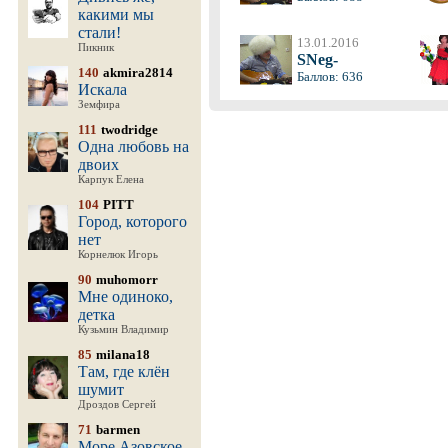
какими мы
стали!
13.01.2016
Пикник
SNeg-
140
akmira2814
Баллов: 636
Искала
Земфира
111
twodridge
Одна любовь на
двоих
Карпук Елена
104
PITT
Город, которого
нет
Корнелюк Игорь
90
muhomorr
Мне одиноко,
детка
Кузьмин Владимир
85
milana18
Там, где клён
шумит
Дроздов Сергей
71
barmen
Море Азовское