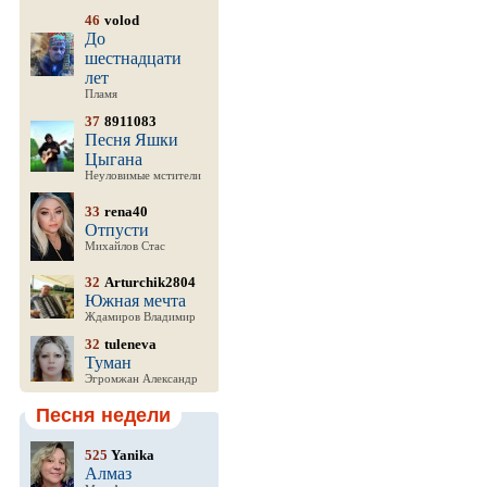
46
volod
До
шестнадцати
лет
Пламя
37
8911083
Песня Яшки
Цыгана
Неуловимые мстители
33
rena40
Отпусти
Михайлов Стас
32
Arturchik2804
Южная мечта
Ждамиров Владимир
32
tuleneva
Туман
Эгромжан Александр
Песня недели
525
Yanika
Алмаз