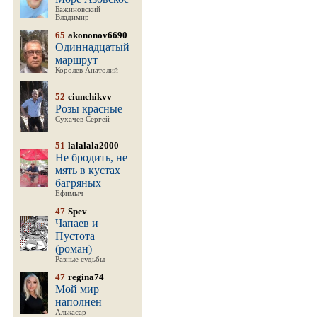
Бажиновский
Владимир
65
akononov6690
Одиннадцатый
маршрут
Королев Анатолий
52
ciunchikvv
Розы красные
Сухачев Сергей
51
lalalala2000
Не бродить, не
мять в кустах
багряных
Ефимыч
47
Spev
Чапаев и
Пустота
(роман)
Разные судьбы
47
regina74
Мой мир
наполнен
Алькасар