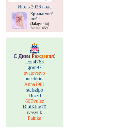
Июль 2026 года
Крылья моей
любви
(Jalagonia)
Баллов: 659
С
Д
н
е
м
Р
о
ж
д
е
н
и
я
!
leon4763
grim97
svatovstvo
anechkina
Anna1981
stelszipo
Drozd
60Evulez
BibiKing70
ivasyuk
Painka