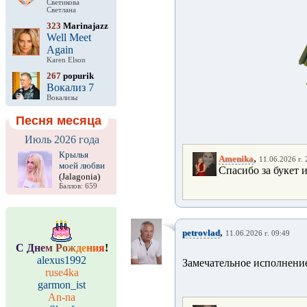
Светикова
Светлана
323
Marinajazz
Well Meet
Again
Karen Elson
267
popurik
Вокализ 7
Вокализы
Песня месяца
Июль 2026 года
Крылья
,
Amenika
11.06.2026 г. 
моей любви
Спасибо за букет и
(Jalagonia)
Баллов: 659
,
petrovlad
11.06.2026 г. 09:49
С
Д
н
е
м
Р
о
ж
д
е
н
и
я
!
alexus1992
Замечательное исполнени
ruse4ka
garmon_ist
An-na