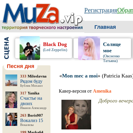
Регистрация
Обрат
Главная
Black Dog
Солнце
(Led Zeppelin)
мое
(Овсиенко
Татьяна)
Песня дня
«
Mon mec a moi
» (Patricia Kaas
333
Miloslavna
Рядом буду
Бублик Михаил
Кавер-версия от
Amenika
317
Yanika
Счастье на
Доброго вечер
двоих
Иванов Александр
263
Boris907
Вокализ 15
Вокализы
199
Marka64