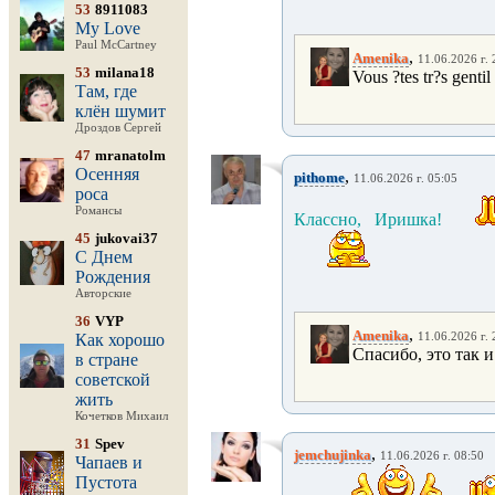
53
8911083
My Love
Paul McCartney
,
Amenika
11.06.2026 г. 
53
milana18
Vous ?tes tr?s gentil
Там, где
клён шумит
Дроздов Сергей
47
mranatolm
Осенняя
,
pithome
11.06.2026 г. 05:05
роса
Романсы
Классно, Иришка!
45
jukovai37
С Днем
Рождения
Авторские
36
VYP
,
Amenika
Как хорошо
11.06.2026 г. 
Спасибо, это так и 
в стране
советской
жить
Кочетков Михаил
31
Spev
,
jemchujinka
11.06.2026 г. 08:50
Чапаев и
Пустота