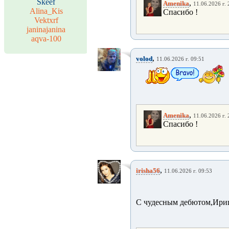
Skeef
,
Amenika
11.06.2026 г. 
Alina_Kis
Спасибо !
Vektxrf
janinajanina
aqva-100
,
volod
11.06.2026 г. 09:51
,
Amenika
11.06.2026 г. 
Спасибо !
,
irisha56
11.06.2026 г. 09:53
С чудесным дебютом,Ириш