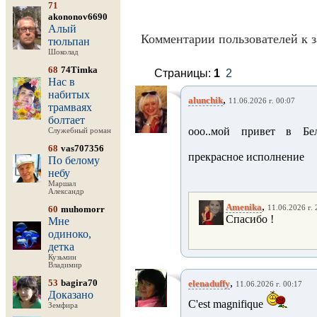
71
akononov6690
Алый
Комментарии пользователей к з
тюльпан
Шоколад
68
74Timka
Страницы:
1
2
Нас в
набитых
,
alunchik
11.06.2026 г. 00:07
трамваях
болтает
ооо..мой привет в Бельг
Служебный роман
68
vas707356
прекрасное исполнение
По белому
небу
Маршал
Александр
,
Amenika
60
muhomorr
11.06.2026 г. 
Спасибо !
Мне
одиноко,
детка
Кузьмин
Владимир
,
53
bagira70
elenaduffy
11.06.2026 г. 00:17
Доказано
C'est magnifique
Земфира