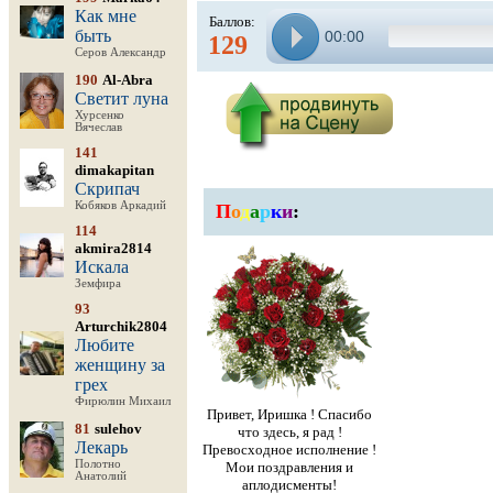
Как мне
Баллов:
быть
00:00
129
Серов Александр
190
Al-Abra
Светит луна
Хурсенко
Вячеслав
141
dimakapitan
Скрипач
Кобяков Аркадий
П
о
д
а
р
к
и
:
114
akmira2814
Искала
Земфира
93
Arturchik2804
Любите
женщину за
грех
Фирюлин Михаил
Привет, Иришка ! Спасибо
81
sulehov
что здесь, я рад !
Лекарь
Превосходное исполнение !
Полотно
Мои поздравления и
Анатолий
аплодисменты!