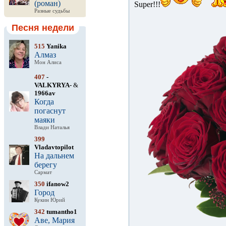
(роман)
Super!!!
Разные судьбы
Песня недели
515
Yanika
Алмаз
Мон Алиса
407
-
VALKYRYA-
&
1966av
Когда
погаснут
маяки
Влади Наталья
399
Vladavtopilot
На дальнем
берегу
Сармат
350
ifanow2
Город
Кукин Юрий
342
tumantho1
Аве, Мария