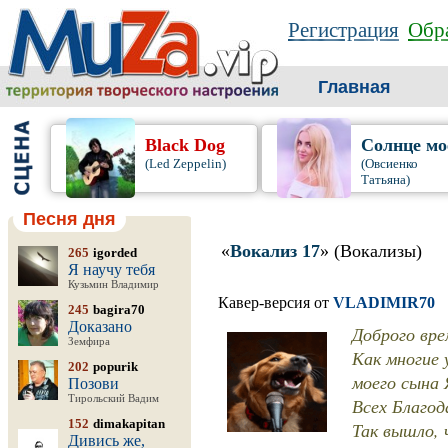
Регистрация
Обра
Главная
Black Dog
Солнце мо
(Led Zeppelin)
(Овсиенко
Татьяна)
Песня дня
«
Вокализ 17
» (Вокализы)
265
igorded
Я научу тебя
Кузьмин Владимир
Кавер-версия от
VLADIMIR70
245
bagira70
Доказано
Доброго вр
Земфира
Как многие 
202
popurik
моего сына 
Позови
Тирольский Вадим
Всех Благод
152
dimakapitan
Так вышло, 
Дивись же,