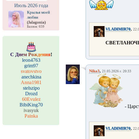
Июль 2026 года
Крылья моей
любви
(Jalagonia)
Баллов: 659
,
VLADIMIR70
22.
СВЕТЛАНОЧ
С
Д
н
е
м
Р
о
ж
д
е
н
и
я
!
leon4763
grim97
,
svatovstvo
Nika3
21.05.2026 г. 20:33
anechkina
Anna1981
stelszipo
Drozd
60Evulez
BibiKing70
- Царс
ivasyuk
Painka
,
VLADIMIR70
22.