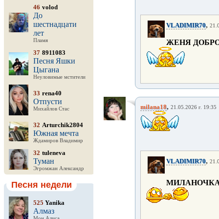
46
volod
До
шестнадцати
,
VLADIMIR70
21.
лет
Пламя
ЖЕНЯ ДОБРО
37
8911083
Песня Яшки
Цыгана
Неуловимые мстители
33
rena40
Отпусти
,
milana18
21.05.2026 г. 19:35
Михайлов Стас
32
Arturchik2804
Южная мечта
Ждамиров Владимир
32
tuleneva
,
Туман
VLADIMIR70
21.
Эгромжан Александр
МИЛАНОЧКА
Песня недели
525
Yanika
Алмаз
Мон Алиса