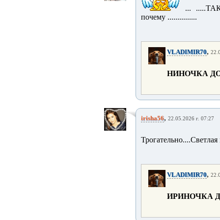
... .....
почему ...............
,
VLADIMIR70
22.
НИНОЧКА
Д
,
irisha56
22.05.2026 г. 07:27
Трогательно....Светлая 
,
VLADIMIR70
22.
ИРИНОЧКА