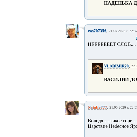
НАДЕНЬКА Д
,
vas707356
21.05.2026 г. 22:3
НЕЕЕЕЕЕЕТ СЛОВ....
,
VLADIMIR70
22.
ВАСИЛИЙ ДО
,
Nataliy777
21.05.2026 г. 22:3
Володя…..какое горе…
Царствие Небесное Яр