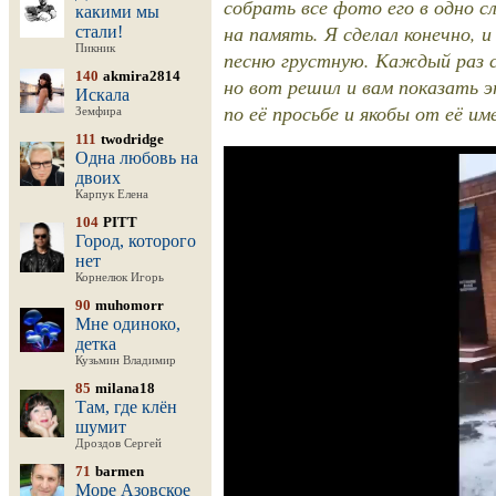
собрать все фото его в одно с
какими мы
на память. Я сделал конечно, 
стали!
Пикник
песню грустную. Каждый раз 
140
akmira2814
но вот решил и вам показать э
Искала
по её просьбе и якобы от её им
Земфира
111
twodridge
Одна любовь на
двоих
Карпук Елена
104
PITT
Город, которого
нет
Корнелюк Игорь
90
muhomorr
Мне одиноко,
детка
Кузьмин Владимир
85
milana18
Там, где клён
шумит
Дроздов Сергей
71
barmen
Море Азовское