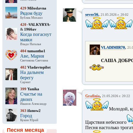
429
Miloslavna
Рядом буду
,
sever56
21.05.2026 г. 20:02
Бублик Михаил
420
-VALKYRYA-
&
1966av
Когда погаснут
маяки
Влади Наталья
,
VLADIMIR70
21.
404
tumantho1
Аве, Мария
САША ДОБР
Светикова Светлана
402
Vladavtopilot
На дальнем
берегу
Сармат
399
Yanika
Счастье на
,
Grafinia
21.05.2026 г. 20:22
двоих
Иванов Александр
Молодой, к
363
ifanow2
Город
Кукин Юрий
Царствия небесного
Песня настолько трогате
Песня месяца