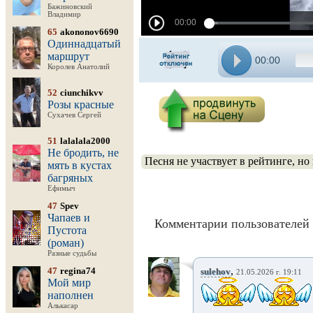
Бажиновский
Владимир
65
akononov6690
Одиннадцатый
маршрут
00:00
Королев Анатолий
52
ciunchikvv
Розы красные
Сухачев Сергей
51
lalalala2000
Не бродить, не
Песня не участвует в рейтинге, но
мять в кустах
багряных
Ефимыч
47
Spev
Чапаев и
Комментарии пользователей 
Пустота
(роман)
Разные судьбы
,
47
regina74
sulehov
21.05.2026 г. 19:11
Мой мир
наполнен
Алькасар