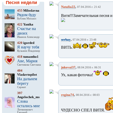
Песня недели
,
Natalia22
07.04.2016 г. 21:42
455
Miloslavna
Рядом буду
Витя!!!Замечательная песня и
Бублик Михаил
422
Yanika
Счастье на
двоих
Иванов Александр
,
serbay
07.04.2016 г. 23:48
420
igorded
Я научу тебя
ВИТЬ.
Кузьмин Владимир
418
tumantho1
Аве, Мария
Светикова Светлана
,
jukovai37
08.04.2016 г. 06:31
404
Vladavtopilot
Ух, какая фоточка!
На дальнем
берегу
Сармат
397
,
regina74
08.04.2016 г. 08:03
Angelochek_ms
Слова
остались мне
ЧУДЕСНО СПЕЛ ВИТЯ.
Литвинкович
Евгений