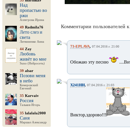
53
marinka9
Над
пропастью во
ржи
Аллегрова Ирина
Комментарии пользователей к
49
Radmila76
Лето слез и
света
Литвиненко Анна
,
73-EPLAVA
07.04.2016 г. 21:00
44
Zay
Любовь
живёт во мне
Обожаю эту песню
....В
Suno (Нейросеть)
39
alsar
Позови меня
в небо
,
X241HH
Кемеровский
07.04.2016 г. 21:03
Евгений
35
Karvaiv
Россия
Тальков Игорь
35
lalalala2000
Виктор,здорово!!!
Саня
Маршал Александр