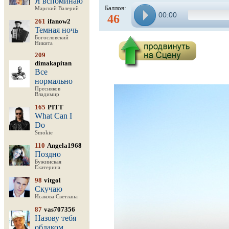
Я вспоминаю
Баллов:
Марский Валерий
00:00
46
261
ifanow2
Темная ночь
Богословский
Никита
209
dimakapitan
Все
нормально
Пресняков
Владимир
165
PITT
What Can I
Do
Smokie
110
Angela1968
Поздно
Бужинская
Екатерина
98
vitgol
Скучаю
Исакова Светлана
87
vas707356
Назову тебя
облаком