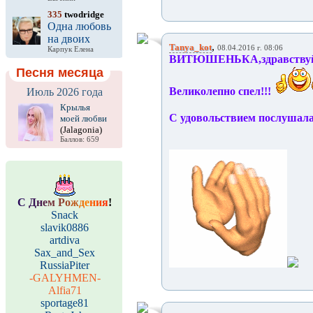
335
twodridge
Одна любовь
на двоих
,
Tanya_kot
08.04.2016 г. 08:06
Карпук Елена
ВИТЮШЕНЬКА,здравству
Песня месяца
Великолепно спел!!!
Июль 2026 года
Крылья
С удовольствием послушала
моей любви
(Jalagonia)
Баллов: 659
С
Д
н
е
м
Р
о
ж
д
е
н
и
я
!
Snack
slavik0886
artdiva
Sax_and_Sex
RussiaPiter
-GALYHMEN-
Alfia71
sportage81