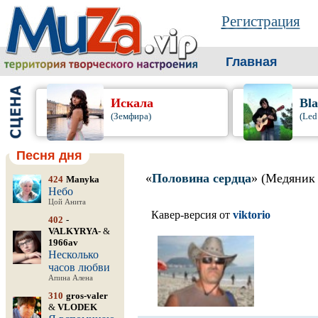
Регистрация
Главная
Искала
Bl
(Земфира)
(Led
Песня дня
«
Половина сердца
» (Медяник
424
Manyka
Небо
Цой Анита
Кавер-версия от
viktorio
402
-
VALKYRYA-
&
1966av
Несколько
часов любви
Апина Алена
310
gros-valer
&
VLODEK