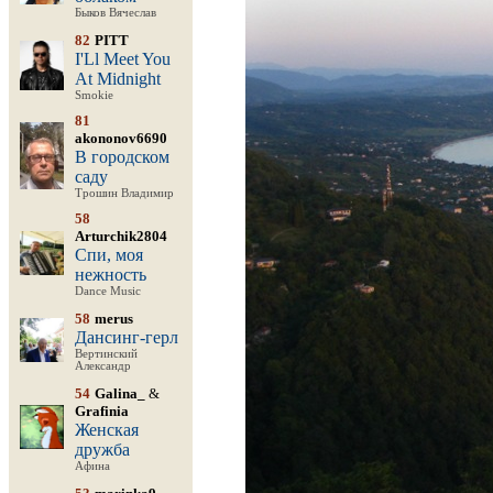
Быков Вячеслав
82
PITT
I'Ll Meet You
At Midnight
Smokie
81
akononov6690
В городском
саду
Трошин Владимир
58
Arturchik2804
Спи, моя
нежность
Dance Music
58
merus
Дансинг-герл
Вертинский
Александр
54
Galina_
&
Grafinia
Женская
дружба
Афина