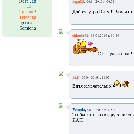
Rest_Jah
,
inga13
08.04.2016 г. 08:31
az0
TatianaP
Доброе утро Витя!!! Замечате
Tereshka
german
Semiona
,
shkoda72
08.04.2016 г. 09:46
Эх...красотища!!!
,
SkT
08.04.2016 г. 11:05
Витя,замечательно!
,
Yehuda
08.04.2016 г. 11:26
Ты бы хоть раз вторую полови
КАП