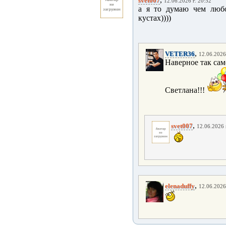
svet007
12.06.2026 г. 20:52
а я то думаю чем любо
кустах))))
,
VETER36
12.06.2026
Наверное так сам
Светлана!!!
,
svet007
12.06.2026 
,
elenaduffy
12.06.2026