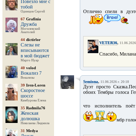
Повезло мне с
тобой
Отлично спели в дуэ
Одинцов Сергей
67
Grafinia
Дружба
Могилевский
Анатолий
44
dictirlor
,
VETER36
11.06.2026
Слезы не
вписываются
Спасибо, Милана!
в мой бюджет
Марго Нуар
40
volod
Вокализ 7
Вокализы
,
Semiona
11.06.2026 г. 20:18
39
Iren-Loren
Дуэт просто Сказка.Пе
Скоростное
обоих Тембры голоса Г
шоссе
Камбурова Елена
что исполнитель поё
35
Radmila76
Женская
долюшка
мбр голо
Николаева Людмила
31
Medya
Дождь