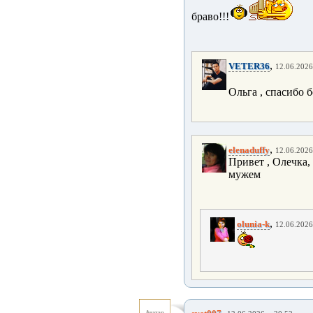
браво!!!
,
VETER36
12.06.2026
Ольга , спасибо б
,
elenaduffy
12.06.2026
Привет , Олечка, 
мужем
,
olunia-k
12.06.2026
,