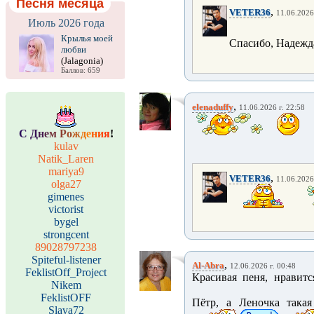
Песня месяца
,
VETER36
11.06.2026
Июль 2026 года
Крылья моей
Спасибо, Надежд
любви
(Jalagonia)
Баллов: 659
,
elenaduffy
11.06.2026 г. 22:58
С
Д
н
е
м
Р
о
ж
д
е
н
и
я
!
kulav
Natik_Laren
mariya9
,
VETER36
11.06.2026
olga27
gimenes
victorist
bygel
strongcent
89028797238
Spiteful-listener
,
Al-Abra
12.06.2026 г. 00:48
FeklistOff_Project
Красивая пеня, нравитс
Nikem
FeklistOFF
Пётр, а Леночка такая
Slava72