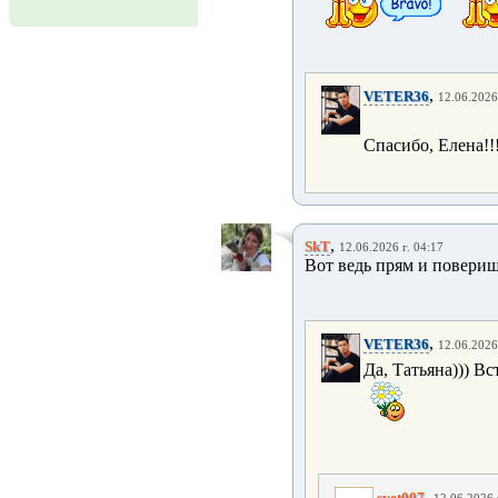
,
VETER36
12.06.2026
Спасибо, Елена!!
,
SkT
12.06.2026 г. 04:17
Вот ведь прям и повериш
,
VETER36
12.06.2026
Да, Татьяна))) Вс
,
svet007