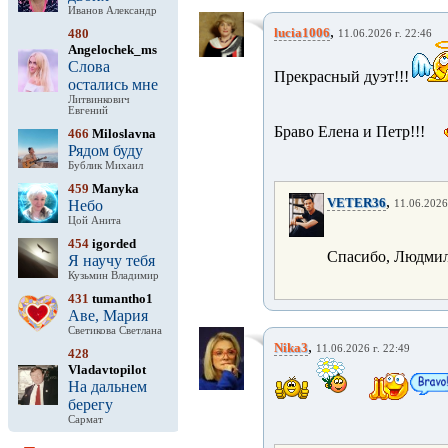
Иванов Александр
,
lucia1006
480
11.06.2026 г. 22:46
Angelochek_ms
Слова
Прекрасный дуэт!!!
остались мне
Литвинкович
Евгений
Браво Елена и Петр!!!
466
Miloslavna
Рядом буду
Бублик Михаил
459
Manyka
,
VETER36
Небо
11.06.2026
Цой Анита
454
igorded
Спасибо, Людмил
Я научу тебя
Кузьмин Владимир
431
tumantho1
Аве, Мария
Светикова Светлана
,
Nika3
11.06.2026 г. 22:49
428
Vladavtopilot
На дальнем
берегу
Сармат