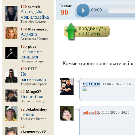
Баллов:
190
serweb
00:00
90
Ах, судьба
моя, злодейка
Трегубов Виктор
189
Marinajazz
Адажио
Артемьева Марина
165
ptica
Ты мне не
снишься
Поющие гитары
Комментарии пользователей к 
100
PITT
Не
рассказывай
,
VETER36
Трофимов Сергей
11.06.2026 г. 20:06
96
Mingo57
Песни боль
Портной Леонид
92
Jekabolshoy
,
milana18
11.06.2026 г. 20:13
Тюбик
Третьяков Виктор
69
akononov6690