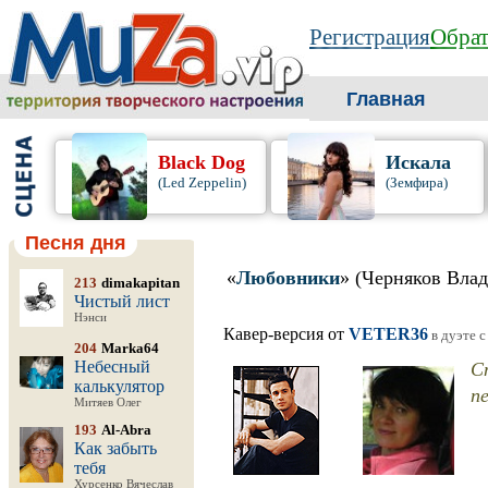
Регистрация
Обрат
Главная
Black Dog
Искала
(Led Zeppelin)
(Земфира)
Песня дня
«
Любовники
» (Черняков Вла
213
dimakapitan
Чистый лист
Нэнси
Кавер-версия от
VETER36
в дуэте 
204
Marka64
С
Небесный
калькулятор
пе
Митяев Олег
193
Al-Abra
Как забыть
тебя
Хурсенко Вячеслав