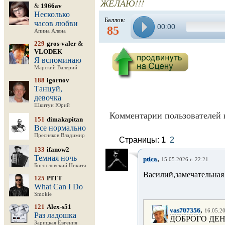
ЖЕЛАЮ!!!
&
1966av
Несколько
Баллов:
часов любви
00:00
85
Апина Алена
229
gros-valer
&
VLODEK
Я вспоминаю
Марский Валерий
188
igornov
Танцуй,
девочка
Шкитун Юрий
Комментарии пользователей 
151
dimakapitan
Все нормально
Пресняков Владимир
Страницы:
1
2
133
ifanow2
Темная ночь
,
ptica
15.05.2026 г. 22:21
Богословский Никита
Василий,замечательная
125
PITT
What Can I Do
Smokie
121
Alex-s51
,
vas707356
16.05.20
Раз ладошка
ДОБРОГО ДЕ
Зарицкая Евгения