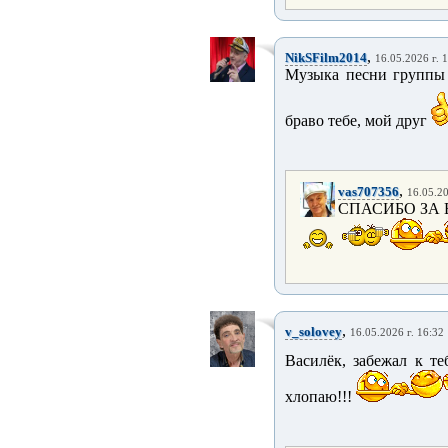
,
NikSFilm2014
16.05.2026 г. 
Музыка песни группы 
браво тебе, мой друг
,
vas707356
16.05.20
СПАСИБО ЗА 
,
v_solovey
16.05.2026 г. 16:32
Василёк, забежал к те
хлопаю!!!