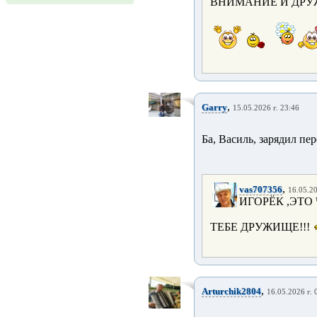
ВНИМАНИЕ И ДРУЖ
,
Garry
15.05.2026 г. 23:46
Ба, Василь, зарядил пе
,
vas707356
16.05.20
ИГОРЁК ,ЭТО
ТЕБЕ ДРУЖИЩЕ!!!
,
Arturchik2804
16.05.2026 г. 