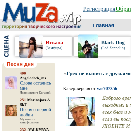
Регистрация
Обрат
Главная
Искала
Black Dog
(Земфира)
(Led Zeppelin)
Песня дня
«
Грех не выпить с друзьям
400
Angelochek_ms
Слова остались
мне
Кавер-версия от
vas707356
Литвинкович Евгений
Доброго вре
251
Marinajazz
&
выходных и 
SkT
Песня о первой
всех благ и
любви
если вы посл
Музыка из
кинофильмов
ЛЮБИТЕ И
232
-VALKYRYA-