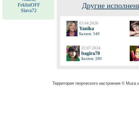
Другие исполнени
FeklistOFF
Slava72
05.04.2026
Yanika
Баллов: 549
22.07.2024
bagira70
Баллов: 280
Территория творческого настроения © Muza.vi