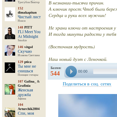
В незнании-тысячи причин.
Трегубов Виктор
А ключик прост:Чтоб были бер
152
dimakapitan
Сердца и руки всех мужчин!
Чистый лист
Нэнси
Не храни ключи от настроения у 
148
PITT
I'Ll Meet You
И тогда минуты радости у тебя 
At Midnight
Smokie
(Восточная мудрость)
146
vitgol
Скучаю
Исакова Светлана
Наш новый дуэт с Леночкой.
129
ptica
Ты мне не
Баллов:
снишься
00:00
544
Поющие гитары
107
Galina_
&
Поделиться в соц. сетях
Grafinia
Женская
дружба
Афина
104
Arturchik2804
Спи, моя