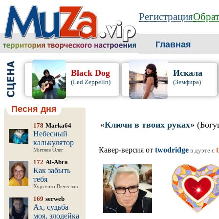
Регистрация
Обрат
Главная
Black Dog
Искала
(Led Zeppelin)
(Земфира)
Песня дня
«
Ключи в твоих руках
» (Бог
178
Marka64
Небесный
калькулятор
Кавер-версия от
twodridge
в дуэте c
Митяев Олег
172
Al-Abra
Как забыть
тебя
Хурсенко Вячеслав
169
serweb
Ах, судьба
моя, злодейка