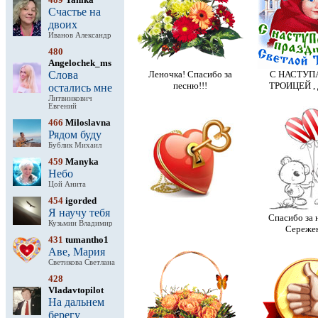
Счастье на
двоих
Иванов Александр
480
Angelochek_ms
Слова
Леночка! Спасибо за
С НАСТУ
песню!!!
ТРОИЦЕЙ ,
остались мне
Литвинкович
Евгений
466
Miloslavna
Рядом буду
Бублик Михаил
459
Manyka
Небо
Цой Анита
454
igorded
Я научу тебя
Спасибо за 
Кузьмин Владимир
Сережен
431
tumantho1
Аве, Мария
Светикова Светлана
428
Vladavtopilot
На дальнем
берегу