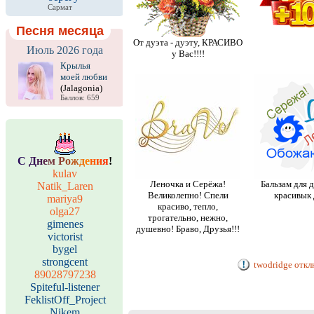
Сармат
Песня месяца
От дуэта - дуэту, КРАСИВО
Июль 2026 года
у Вас!!!!
Крылья
моей любви
(Jalagonia)
Баллов: 659
С
Д
н
е
м
Р
о
ж
д
е
н
и
я
!
kulav
Леночка и Серёжа!
Бальзам для 
Natik_Laren
Великолепно! Спели
красивык 
mariya9
красиво, тепло,
olga27
трогательно, нежно,
gimenes
душевно! Браво, Друзья!!!
victorist
bygel
strongcent
twodridge откл
89028797238
Spiteful-listener
FeklistOff_Project
Nikem