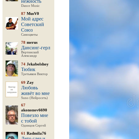
нежность
Dance Music
87
MusV0
Мой адрес
Советский
Союз
Самоцветы
78
merus
Дансинг-герл
Вертинский
Александр
74
Jekabolshoy
Тюбик
Третьяков Виктор
69
Zay
Любовь
живёт во мне
Suno (Нейросеть)
67
akononov6690
Повезло мне
с тобой
Одинцов Сергей
61
Radmila76
Лето слез и