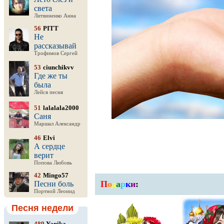
света
Литвиненко Анна
56
PITT
Не
рассказывай
Трофимов Сергей
53
ciunchikvv
Где же ты
была
Лейся песня
51
lalalala2000
Саня
Маршал Александр
46
Elvi
А сердце
верит
Попова Любовь
42
Mingo57
П
о
д
а
р
к
и
:
Песни боль
Портной Леонид
Песня недели
489
Yanika