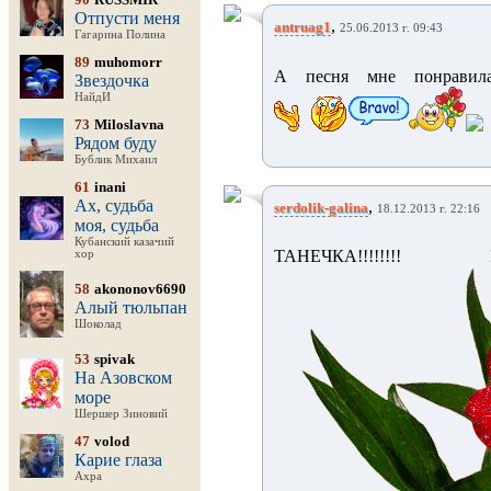
Отпусти меня
,
antruag1
25.06.2013 г. 09:43
Гагарина Полина
89
muhomorr
А песня мне понравила
Звездочка
НайдИ
73
Miloslavna
Рядом буду
Бублик Михаил
61
inani
Ах, судьба
,
serdolik-galina
18.12.2013 г. 22:16
моя, судьба
Кубанский казачий
ТАНЕЧКА!!!!!!!! ПРЕК
хор
58
akononov6690
Алый тюльпан
Шоколад
53
spivak
На Азовском
море
Шершер Зиновий
47
volod
Карие глаза
Ахра