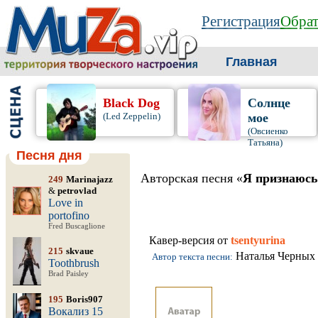
Регистрация
Обрат
Главная
Black Dog
Солнце
(Led Zeppelin)
мое
(Овсиенко
Татьяна)
Песня дня
Авторская песня «
Я признаюсь
249
Marinajazz
&
petrovlad
Love in
portofino
Fred Buscaglione
Кавер-версия от
tsentyurina
215
skvaue
Наталья Черных
Автор текста песни:
Toothbrush
Brad Paisley
195
Boris907
Вокализ 15