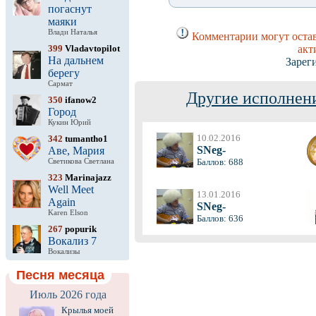
погаснут
маяки
Влади Наталья
Комментарии могут остав
399
Vladavtopilot
акт
На дальнем
Зарег
берегу
Сармат
Другие исполнени
350
ifanow2
Город
Кукин Юрий
10.02.2016
342
tumantho1
SNeg-
Аве, Мария
Баллов: 688
Светикова Светлана
323
Marinajazz
Well Meet
13.01.2016
Again
SNeg-
Karen Elson
Баллов: 636
267
popurik
Вокализ 7
Вокализы
Песня месяца
Июль 2026 года
Крылья моей