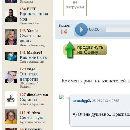
Вокализы
154
PITT
Единственная
моя
Газманов Олег
Баллов:
00:00
14
143
Yanika
Счастье на
двоих
Иванов Александр
141
Marka64
Как мне быть
Серов Александр
129
vitgol
Эти глаза
напротив
Комментарии пользователей к
Ободзинский
Валерий
127
dimakapitan
Скрипач
,
uxtuahgp2
25.06.2013 г. 07:55
Кобяков Аркадий
112
Al-Abra
=) Очень душевно.. Красиво
Светит луна
Хурсенко Вячеслав
90
RUSSMIR