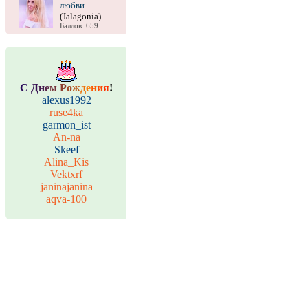
любви
(Jalagonia)
Баллов: 659
С
Д
н
е
м
Р
о
ж
д
е
н
и
я
!
alexus1992
ruse4ka
garmon_ist
An-na
Skeef
Alina_Kis
Vektxrf
janinajanina
aqva-100