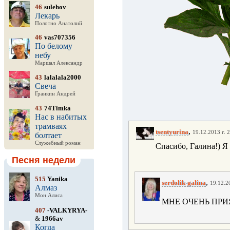
46
sulehov
Лекарь
Полотно Анатолий
46
vas707356
По белому
небу
Маршал Александр
43
lalalala2000
Свеча
Гранкин Андрей
43
74Timka
Нас в набитых
трамваях
,
tsentyurina
19.12.2013 г. 
болтает
Служебный роман
Спасибо, Галина!) Я
Песня недели
515
Yanika
,
serdolik-galina
19.12.2
Алмаз
Мон Алиса
МНЕ ОЧЕНЬ ПРИЯТН
407
-VALKYRYA-
&
1966av
Когда