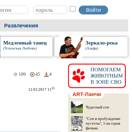
Развлечения
Медленный танец
Зеркало-река
(Успенская Любовь)
(Альфа)
ПОМОГАЕМ
109
45
4
ЖИВОТНЫМ
В ЗОНЕ СВО
33
12.03.2017 11
ART-Ланчи
Чудесный сон
"Сон и пробуждение
пустоты", 1-ая серия
фильма