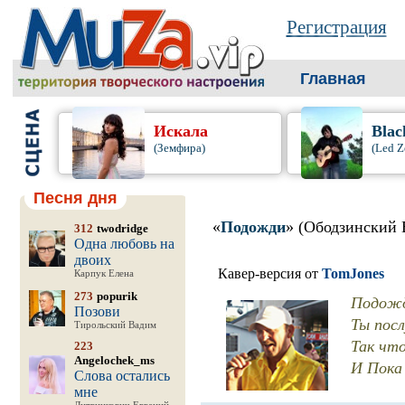
Регистрация
Главная
Искала
Blac
(Земфира)
(Led Z
Песня дня
«
Подожди
» (Ободзинский 
312
twodridge
Одна любовь на
двоих
Кавер-версия от
TomJones
Карпук Елена
273
popurik
Подожд
Позови
Ты посл
Тирольский Вадим
Так чт
223
Angelochek_ms
И Пока 
Слова остались
мне