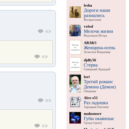
lesha
Дороги наши
разошлись
Воскресение
volod
Мелочи жизни
Воронцов Игорь
ARAKS
Женщина-осень
Асмолов Владимир
djdfy56
Стерва
Северный Аркадий
lori
Третий романс
Демона (Демон)
Оперные
Alex-s51
Раз ладошка
Зарицкая Евгения
muhomorr
Губы окаянные
Среда (трио)