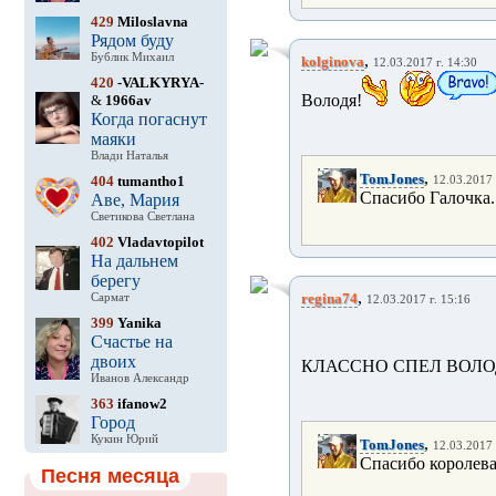
429
Miloslavna
Рядом буду
Бублик Михаил
,
kolginova
12.03.2017 г. 14:30
420
-VALKYRYA-
Володя!
&
1966av
Когда погаснут
маяки
Влади Наталья
,
TomJones
404
tumantho1
12.03.2017 
Спасибо Галочка.
Аве, Мария
Светикова Светлана
402
Vladavtopilot
На дальнем
берегу
,
regina74
Сармат
12.03.2017 г. 15:16
399
Yanika
Счастье на
двоих
КЛАССНО СПЕЛ ВОЛО
Иванов Александр
363
ifanow2
Город
Кукин Юрий
,
TomJones
12.03.2017 
Спасибо королева
Песня месяца