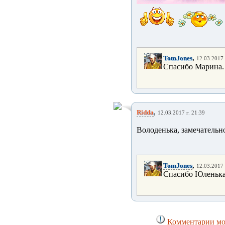
,
TomJones
12.03.2017 
Спасибо Марина.
,
Ridda
12.03.2017 г. 21:39
Володенька, замечательно
,
TomJones
12.03.2017 
Спасибо Юленька
Комментарии мог