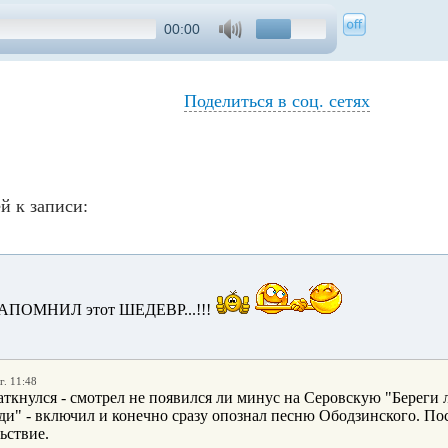
00:00
Поделиться в соц. сетях
й к записи:
НАПОМНИЛ этот ШЕДЕВР...!!!
г. 11:48
аткнулся - смотрел не появился ли минус на Серовскую "Береги
и" - включил и конечно сразу опознал песню Ободзинского. Пос
ьствие.