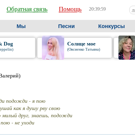
Обратная связь
Помощь
20:40:00
Мы
Песни
Конкурсы
k Dog
Солнце мое
eppelin)
(Овсиенко Татьяна)
Валерий)
и подожди - я пою
ушай как я душу рву свою
о милый друг, знаешь, подожди
пою - не уходи