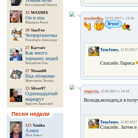
Темная ночь
Богословский Никита
33
MAXMIX
Он и она
,
nezabudka
12.03.2017 г. 13:19
Шакиров Ринат
29
StarFox
Четвертиночка
Розенбаум Александр
27
Karvaiv
,
TomJones
12.03.2017 
Как много
хороших людей
Спасибо Лариса
Михайлов Олег
27
Nissan66
Над облаками
Ярмольник Леонид
23
Silver97
,
singerin
12.03.2017 г. 14:19
Одиннадцатый
маршрут
Володя,молодец,и я полу
Королев Анатолий
Песня недели
,
TomJones
12.03.2017 
525
Yanika
Спасибо. Затем и
Алмаз
Мон Алиса