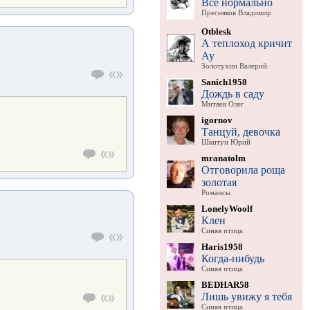
Все нормально
Пресняков Владимир
Otblesk
А теплоход кричит
Ау
Золотухин Валерий
Sanich1958
Дождь в саду
Митяев Олег
igornov
Танцуй, девочка
Шкитун Юрий
mranatolm
Отговорила роща
золотая
Романсы
LonelyWoolf
Клен
Синяя птица
Haris1958
Когда-нибудь
Синяя птица
BEDHAR58
Лишь увижу я тебя
Синяя птица