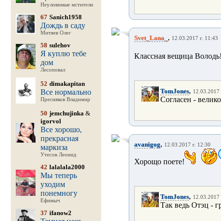
Неуловимые мстители
67
Sanich1958
Дождь в саду
Митяев Олег
,
Svet_Lana_
12.03.2017 г. 11:43
58
sulehov
Я куплю тебе
Классная вещица Володь
дом
Лесоповал
52
dimakapitan
,
TomJones
Все нормально
12.03.2017 
Согласен - велико
Пресняков Владимир
50
jemchujinka
&
igorvol
Все хорошо,
прекрасная
,
avanigog
12.03.2017 г. 12:30
маркиза
Утесов Леонид
Хорощо поете!
42
lalalala2000
Мы теперь
уходим
понемногу
,
TomJones
12.03.2017 
Ефимыч
Так ведь Отэц - г
37
ifanow2