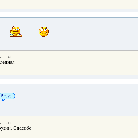
!
г. 11:49
лепная.
г. 13:19
рузин. Спасибо.