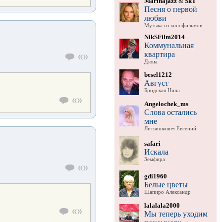
Marinajazz
&
SkT
Песня о первой
любви
Музыка из кинофильмов
NikSFilm2014
Коммунальная
квартира
Дюна
besel1212
Август
Бродская Нина
Angelochek_ms
Слова остались
мне
Литвинкович Евгений
safari
Искала
Земфира
gdi1960
Белые цветы
Шапиро Александр
lalalala2000
Мы теперь уходим