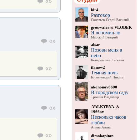
kir4
Разговор
Соловьев-Седой Василий
gros-valer
&
VLODEK
Я вспоминаю
Марский Валерий
alsar
Позови меня в
небо
Кемеровский Евгений
ifanow2
Темная ночь
Богословский Никита
akononov6690
В городском саду
Трошин Владимир
-VALKYRYA-
&
1966av
Несколько часов
любви
Апина Алена
dimakapitan