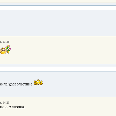
г. 13:26
чила удовольствие!
г. 14:20
 пою Аллочка.