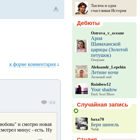
Тысяча и одна
счастливая История
Дебюты
Ostrova_v_oceane
Ария
Шамаханской
царицы (Золотой
петушок)
Оперные
к форме комментария
↓
Aleksandr_Lepehin
Летние ночи
Ласковый май
Rainbow12
Your shadow
Dark Soul Blues
Случайная запись
baxa70
 любовь" и смотрю новая
Бери шинель
мотрел минус - есть. Ну
Чайф
Студия