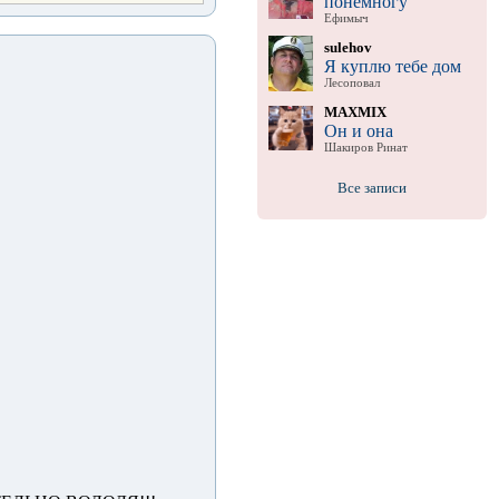
понемногу
Ефимыч
sulehov
Я куплю тебе дом
Лесоповал
MAXMIX
Он и она
Шакиров Ринат
Все записи