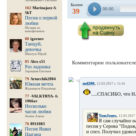
Литвинкович Евгений
Баллов:
162
Marinajazz
&
00:00
39
SkT
Песня о первой
любви
Музыка из
кинофильмов
88
igornov
Танцуй,
девочка
Шкитун Юрий
85
Alex-s51
Комментарии пользователе
Раз ладошка
Зарицкая Евгения
79
Arturchik2804
,
md200
Южная мечта
12.03.2017 г. 11:41
Ждамиров Владимир
.....СПАСИБО, что 
77
-VALKYRYA-
&
1966av
Несколько
часов любви
,
TomJones
12.03.2017 
Апина Алена
Я сам случайно н
76
8911083
песня у Серова "Подожд
Песня Яшки
и спел. Получил удовол
Цыгана