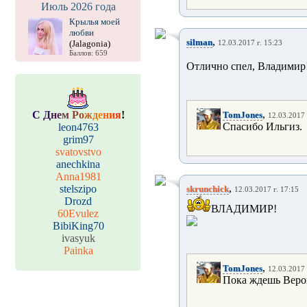
Июль 2026 года
Крылья моей
любви
,
silman
(Jalagonia)
12.03.2017 г. 15:23
Баллов: 659
Отлично спел, Владимир!
,
С
Д
н
е
м
Р
о
ж
д
е
н
и
я
!
TomJones
12.03.2017 
Спасибо Ильгиз.
leon4763
grim97
svatovstvo
anechkina
Anna1981
,
stelszipo
skrunchick
12.03.2017 г. 17:15
Drozd
ВЛАДИМИР!
60Evulez
BibiKing70
ivasyuk
Painka
,
TomJones
12.03.2017 
Пока ждешь Веро