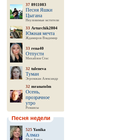
37
8911083
Песня Яшки
Цыгана
Неуловимые мстители
33
Arturchik2804
Южная мечта
Ждамиров Владимир
33
rena40
Отпусти
Михайлов Стас
32
tuleneva
Туман
Эгромжан Александр
32
mranatolm
Осень,
прозрачное
утро
Романсы
Песня недели
525
Yanika
Алмаз
Мон Алиса