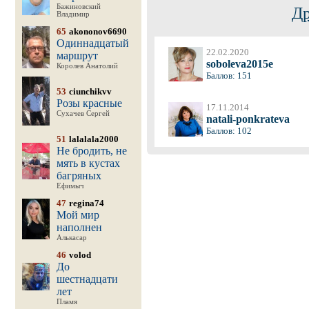
Бажиновский
Др
Владимир
65
akononov6690
Одиннадцатый
22.02.2020
маршрут
soboleva2015e
Королев Анатолий
Баллов: 151
53
ciunchikvv
Розы красные
17.11.2014
Сухачев Сергей
natali-ponkrateva
Баллов: 102
51
lalalala2000
Не бродить, не
мять в кустах
багряных
Ефимыч
47
regina74
Мой мир
наполнен
Алькасар
46
volod
До
шестнадцати
лет
Пламя