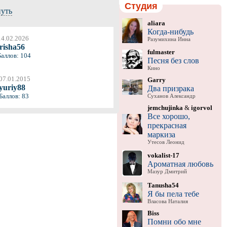
Студия
нуть
aliara
Когда-нибудь
14.02.2026
Разумихина Инна
irisha56
fulmaster
Баллов: 104
Песня без слов
Кино
07.01.2015
Garry
yuriy88
Два призрака
Баллов: 83
Суханов Александр
jemchujinka
&
igorvol
Все хорошо,
прекрасная
маркиза
Утесов Леонид
vokalist-17
Ароматная любовь
Мазур Дмитрий
Tanusha54
Я бы пела тебе
Власова Наталия
Biss
Помни обо мне