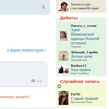
Тысяча и одна
счастливая История
Дебюты
Ostrova_v_oceane
Ария
Шамаханской
царицы (Золотой
петушок)
Оперные
к форме комментария
↓
Aleksandr_Lepehin
Летние ночи
Ласковый май
Rainbow12
Your shadow
Dark Soul Blues
Случайная запись
Pol701
ровавшие аккаунт!
Старый трамвай
Кричевский Гарик