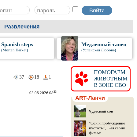
Развлечения
Spanish steps
Медленный танец
(Morten Harket)
(Успенская Любовь)
ПОМОГАЕМ
37
18
1
ЖИВОТНЫМ
В ЗОНЕ СВО
33
03.06.2026 08
ART-Ланчи
Чудесный сон
"Сон и пробуждение
пустоты", 1-ая серия
фильма