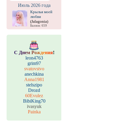
Июль 2026 года
Крылья моей
любви
(Jalagonia)
Баллов: 659
С
Д
н
е
м
Р
о
ж
д
е
н
и
я
!
leon4763
grim97
svatovstvo
anechkina
Anna1981
stelszipo
Drozd
60Evulez
BibiKing70
ivasyuk
Painka