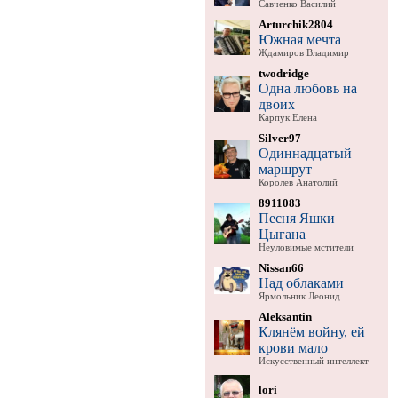
Савченко Василий
Arturchik2804
Южная мечта
Ждамиров Владимир
twodridge
Одна любовь на
двоих
Карпук Елена
Silver97
Одиннадцатый
маршрут
Королев Анатолий
8911083
Песня Яшки
Цыгана
Неуловимые мстители
Nissan66
Над облаками
Ярмольник Леонид
Aleksantin
Клянём войну, ей
крови мало
Искусственный интеллект
lori