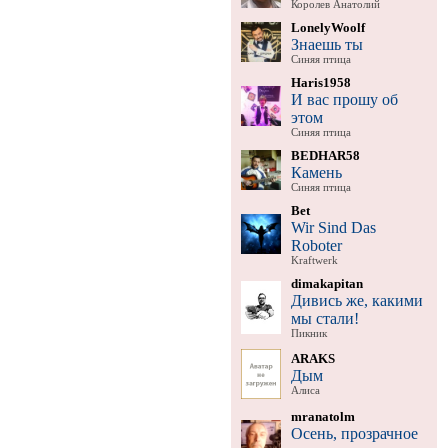
Королев Анатолий
LonelyWoolf
Знаешь ты
Синяя птица
Haris1958
И вас прошу об
этом
Синяя птица
BEDHAR58
Камень
Синяя птица
Bet
Wir Sind Das
Roboter
Kraftwerk
dimakapitan
Дивись же, какими
мы стали!
Пикник
ARAKS
Дым
Алиса
mranatolm
Осень, прозрачное