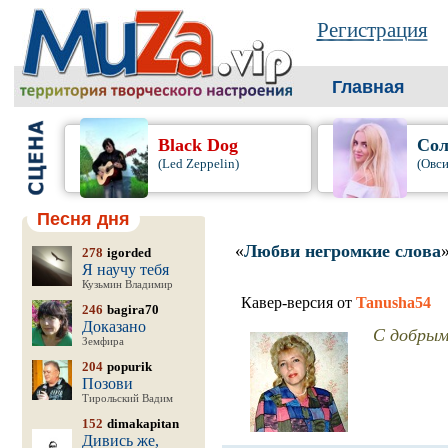
Регистрация
Главная
Black Dog
Сол
(Led Zeppelin)
(Овси
Песня дня
«
Любви негромкие слова
278
igorded
Я научу тебя
Кузьмин Владимир
Кавер-версия от
Tanusha54
246
bagira70
Доказано
С добрым
Земфира
204
popurik
Позови
Тирольский Вадим
152
dimakapitan
Дивись же,