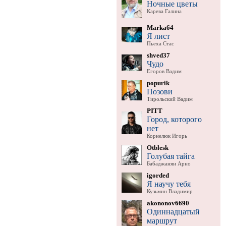
Ночные цветы
Карева Галина
Marka64
Я лист
Пьеха Стас
shved37
Чудо
Егоров Вадим
popurik
Позови
Тирольский Вадим
PITT
Город, которого
нет
Корнелюк Игорь
Otblesk
Голубая тайга
Бабаджанян Арно
igorded
Я научу тебя
Кузьмин Владимир
akononov6690
Одиннадцатый
маршрут