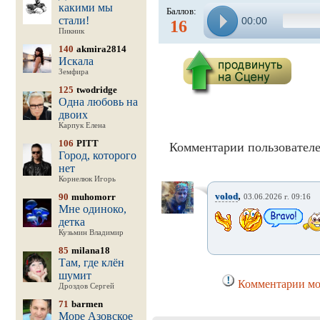
какими мы
Баллов:
стали!
00:00
16
Пикник
140
akmira2814
Искала
Земфира
125
twodridge
Одна любовь на
двоих
Карпук Елена
106
PITT
Комментарии пользователе
Город, которого
нет
Корнелюк Игорь
,
volod
90
muhomorr
03.06.2026 г. 09:16
Мне одиноко,
детка
Кузьмин Владимир
85
milana18
Там, где клён
шумит
Комментарии мог
Дроздов Сергей
71
barmen
Море Азовское