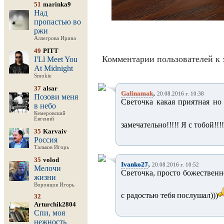
51
marinka9
Над
пропастью во
ржи
Аллегрова Ирина
49
PITT
Комментарии пользователей к 
I'Ll Meet You
At Midnight
Smokie
37
alsar
,
Galinamak
20.08.2016 г. 10:38
Позови меня
Светочка какая приятная но 
в небо
Кемеровский
Евгений
замечательно!!!!! Я с тобой!!!!
35
Karvaiv
Россия
Тальков Игорь
35
volod
,
Ivanko27
20.08.2016 г. 10:52
Мелочи
Светочка, просто божественн
жизни
Воронцов Игорь
с радостью тебя послушал)))
32
Arturchik2804
Спи, моя
нежность