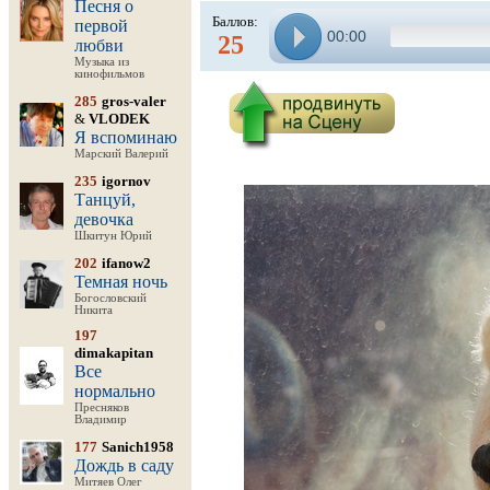
Песня о
Баллов:
первой
00:00
25
любви
Музыка из
кинофильмов
285
gros-valer
&
VLODEK
Я вспоминаю
Марский Валерий
235
igornov
Танцуй,
девочка
Шкитун Юрий
202
ifanow2
Темная ночь
Богословский
Никита
197
dimakapitan
Все
нормально
Пресняков
Владимир
177
Sanich1958
Дождь в саду
Митяев Олег