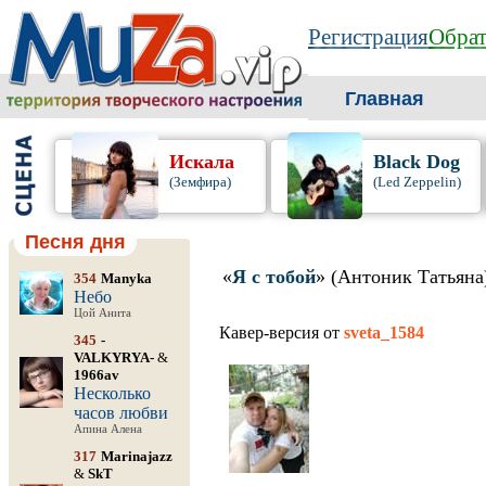
Регистрация
Обрат
Главная
Искала
Black Dog
(Земфира)
(Led Zeppelin)
Песня дня
«
Я с тобой
» (Антоник Татьяна
354
Manyka
Небо
Цой Анита
Кавер-версия от
sveta_1584
345
-
VALKYRYA-
&
1966av
Несколько
часов любви
Апина Алена
317
Marinajazz
&
SkT