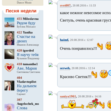
Dance Music
,
svet007
20.08.2016 г. 11:33
Песня недели
какое нежное невесомое исп
455
Miloslavna
Светуль, очень красивая груст
Рядом буду
Бублик Михаил
422
Yanika
Счастье на
,
haimf
20.08.2016 г. 12:07
двоих
Иванов Александр
Очень понравилось!!!
420
igorded
Я научу тебя
Кузьмин Владимир
418
tumantho1
,
Аве, Мария
serweb
20.08.2016 г. 12:14
Светикова Светлана
Красиво Светик!!!
404
Vladavtopilot
На дальнем
берегу
Сармат
,
saniya1961
20.08.2016 г. 14:16
397
Angelochek_ms
Слова