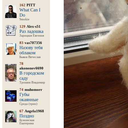
162
PITT
What Can I
Do
Smokie
129
Alex-s51
Раз ладошка
Зарицкая Евгения
83
vas707356
Назову тебя
облаком
Быков Вячеслав
78
akononov6690
В городском
саду
Трошин Владимир
74
muhomorr
Губы
окаянные
Среда (трио)
67
Angela1968
Поздно
Бужинская
Екатерина