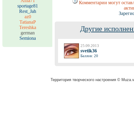
Alfia71
Комментарии могут оставл
sportage81
акти
Rest_Jah
Зареги
az0
TatianaP
Tereshka
Другие исполнен
german
Semiona
25.09.2013
svetik36
Баллов: 20
Территория творческого настроения © Muza.vi