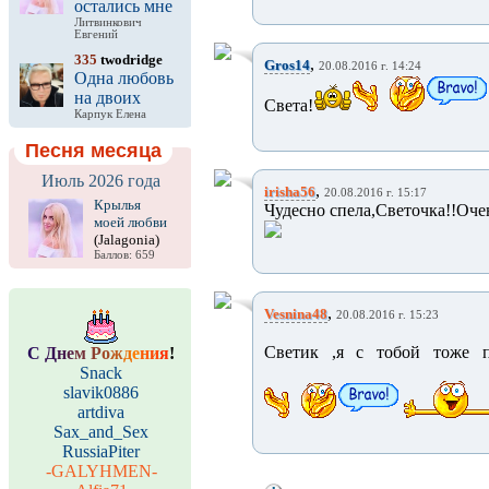
остались мне
Литвинкович
Евгений
335
twodridge
,
Gros14
20.08.2016 г. 14:24
Одна любовь
на двоих
Света!
Карпук Елена
Песня месяца
Июль 2026 года
,
irisha56
20.08.2016 г. 15:17
Крылья
Чудесно спела,Светочка!!Оче
моей любви
(Jalagonia)
Баллов: 659
,
Vesnina48
20.08.2016 г. 15:23
Светик ,я с тобой тоже п
С
Д
н
е
м
Р
о
ж
д
е
н
и
я
!
Snack
slavik0886
artdiva
Sax_and_Sex
RussiaPiter
-GALYHMEN-