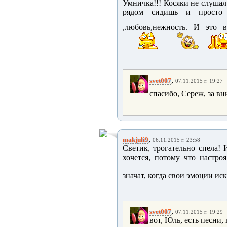
Умничка!!! Косяки не слушал.
рядом сидишь и просто 
,любовь,нежность. И это 
,
svet007
07.11.2015 г. 19:27
спасибо, Сереж, за в
,
makjuli9
06.11.2015 г. 23:58
Светик, трогательно спела! 
хочется, потому что настро
значат, когда свои эмоции ис
,
svet007
07.11.2015 г. 19:29
вот, Юль, есть песни,