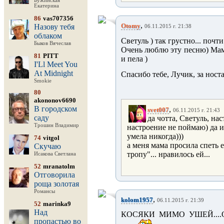
Бужинская
Екатерина
86
vas707356
,
Otomy
Назову тебя
06.11.2015 г. 21:38
облаком
Светуль ) так грустно... почти
Быков Вячеслав
Очень люблю эту песню) Мама
81
PITT
и пела )
I'Ll Meet You
At Midnight
Спасибо тебе, Лучик, за нос
Smokie
80
akononov6690
В городском
,
svet007
06.11.2015 г. 21:43
саду
да чотта, Светуль, нас
Трошин Владимир
настроение не поймаю) да и 
умела никогда)))
74
vitgol
а меня мама просила спеть
Скучаю
тропу"... нравилось ей...
Исакова Светлана
52
mranatolm
Отговорила
роща золотая
Романсы
,
kolom1957
06.11.2015 г. 21:39
52
marinka9
Над
КОСЯКИ МИМО УШЕЙ...
пропастью во