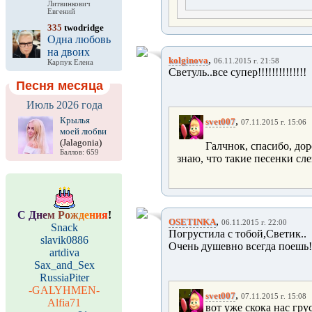
Литвинкович
Евгений
335
twodridge
Одна любовь
на двоих
,
kolginova
06.11.2015 г. 21:58
Карпук Елена
Светуль..все супер!!!!!!!!!!!!!!
Песня месяца
Июль 2026 года
Крылья
,
svet007
07.11.2015 г. 15:06
моей любви
(Jalagonia)
Галчнок, спасибо, дор
Баллов: 659
знаю, что такие песенки сле
С
Д
н
е
м
Р
о
ж
д
е
н
и
я
!
,
OSETINKA
06.11.2015 г. 22:00
Snack
Погрустила с тобой,Светик..
slavik0886
Очень душевно всегда поешь!
artdiva
Sax_and_Sex
RussiaPiter
-GALYHMEN-
,
svet007
07.11.2015 г. 15:08
Alfia71
вот уже скока нас гру