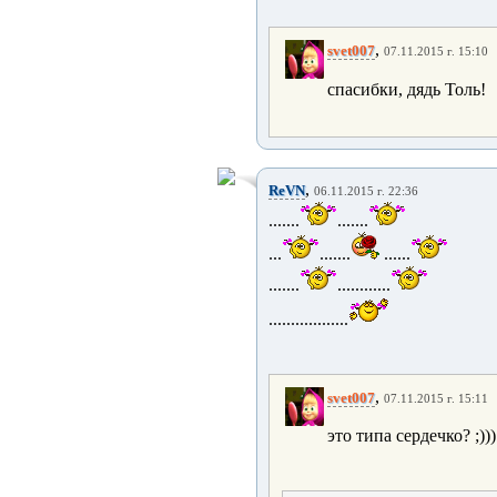
,
svet007
07.11.2015 г. 15:10
спасибки, дядь Толь!
,
ReVN
06.11.2015 г. 22:36
.......
.......
...
.......
......
.......
............
..................
,
svet007
07.11.2015 г. 15:11
это типа сердечко? ;))