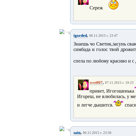
Сереж
,
igorded
06.11.2015 г. 23:47
Знаешь чо Светик,засунь сва
симбада и голос твой дрожит
спела по любому красиво и с
,
svet007
07.11.2015 г. 19:23
привет, Игогошенька
Игореш, не влюбилась, у мен
и легче дышится.
спаси
,
sain
06.11.2015 г. 23:56