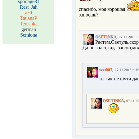
sportage81
Rest_Jah
спасибо, моя хорошая!
az0
запоешь?
TatianaP
Tereshka
german
Semiona
,
OSETINKA
07.11.2015 г.
Растем,Светуль,скор
Да не знаю,када запою,мож
,
svet007
07.11.2015 г. 1
ты так не шути дав
,
OSETINKA
07.11.20