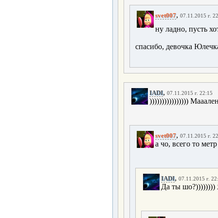
,
svet007
07.11.2015 г. 2
ну ладно, пусть хо
спасибо, девочка Юлечк
,
IADI
07.11.2015 г. 22:15
)))))))))))))))) Мааале
,
svet007
07.11.2015 г. 2
а чо, всего то метр
,
IADI
07.11.2015 г. 22
Да ты шо?))))))))