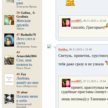
ржи
Аллегрова Ирина
50
Galina_
&
Grafinia
,
Женская
svet007
06.11.2015 г. 21:44
дружба
спасибо, Григорьич!
Афина
47
Radmila76
Лето слез и
света
Литвиненко Анна
,
liutika
06.11.2015 г. 21:49
44
Светуль, приветик, грустню
Arturchik2804
Спи, моя
тебя даже сразу и не узнала
нежность
Dance Music
40
Zay
Любовь
,
svet007
07.11.2015 г. 15:04
живёт во мне
Suno (Нейросеть)
привет, красотулька мо
судебные приставы снимут ар
38
alsar
Позови меня
лишь песенка)) у Танюшки о
в небо
Кемеровский
Евгений