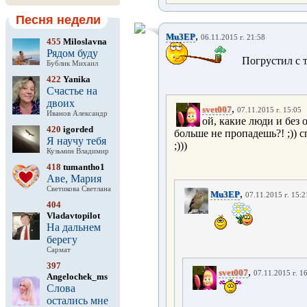
Песня недели
,
Mu3EP
06.11.2015 г. 21:58
455
Miloslavna
Рядом буду
Погрустил с 
Бублик Михаил
422
Yanika
Счастье на
двоих
,
svet007
07.11.2015 г. 15:05
Иванов Александр
ой, какие люди и без о
420
igorded
больше не пропадешь?! ;)) с
Я научу тебя
;)))
Кузьмин Владимир
418
tumantho1
Аве, Мария
Светикова Светлана
,
Mu3EP
07.11.2015 г. 15:2
404
Vladavtopilot
На дальнем
берегу
Сармат
397
,
svet007
07.11.2015 г. 1
Angelochek_ms
Слова
остались мне