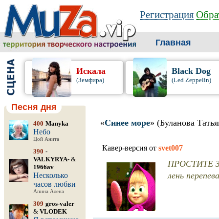
Регистрация
Обра
Главная
Искала
Black Dog
(Земфира)
(Led Zeppelin)
Песня дня
«
Синее море
» (Буланова Татья
400
Manyka
Небо
Цой Анита
Кавер-версия от
svet007
390
-
VALKYRYA-
&
ПРОСТИТЕ З
1966av
лень перепев
Несколько
часов любви
Апина Алена
309
gros-valer
&
VLODEK