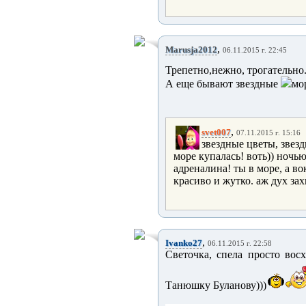
,
Marusja2012
06.11.2015 г. 22:45
Трепетно,нежно, трогательно.
А еще бывают звездные
мор
,
svet007
07.11.2015 г. 15:16
звездные цветы, звездн
море купалась! воть)) ночь
адреналина! ты в море, а вок
красиво и жутко. аж дух за
,
Ivanko27
06.11.2015 г. 22:58
Светочка, спела просто восх
Танюшку Буланову)))