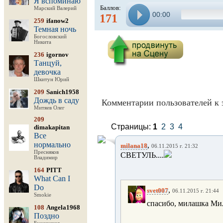
Я вспоминаю
Баллов:
Марский Валерий
00:00
171
259
ifanow2
Темная ночь
Богословский
Никита
236
igornov
Танцуй,
девочка
Шкитун Юрий
209
Sanich1958
Дождь в саду
Комментарии пользователей к 
Митяев Олег
209
Страницы:
1
2
3
4
dimakapitan
Все
нормально
,
milana18
06.11.2015 г. 21:32
Пресняков
СВЕТУЛЬ....
Владимир
164
PITT
What Can I
Do
,
svet007
06.11.2015 г. 21:44
Smokie
спасибо, милашка Ми
108
Angela1968
Поздно