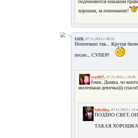
подчиняются никаким прави
хорошая, за понимание!
,
IADI
07.11.2015 г. 00:52
Нееееежно так... Крутая бизн
песне... СУПЕР!
,
svet007
07.11.2015 г. 19:30
блин, Димка, чо конто
миленькая девочка))) спасиб
,
lulichka
07.11.2015 г. 21:
ПОЗДНО СВЕТ, ОН
ТАКАЯ ХОРОШКА))