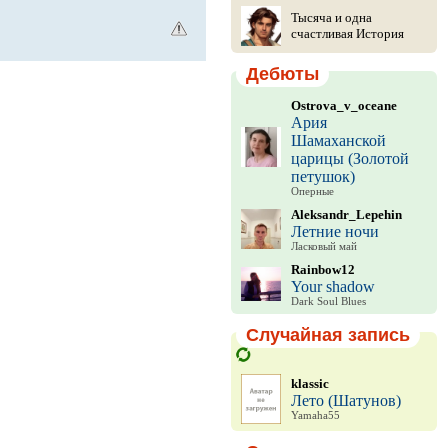
Тысяча и одна
счастливая История
Дебюты
Ostrova_v_oceane
Ария
Шамаханской
царицы (Золотой
петушок)
Оперные
Aleksandr_Lepehin
Летние ночи
Ласковый май
Rainbow12
Your shadow
Dark Soul Blues
Случайная запись
klassic
Лето (Шатунов)
Yamaha55