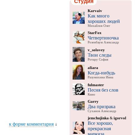
Студия
Karvaiv
Как много
хороших людей
Михайлов Олег
StarFox
Четвертиночка
Розенбаум Александр
v_solovey
Твои следы
Ротару София
aliara
Когда-нибудь
Разумихина Инна
fulmaster
Песня без слов
Кино
Garry
Два призрака
Суханов Александр
jemchujinka
&
igorvol
Все хорошо,
к форме комментария
↓
прекрасная
маркиза