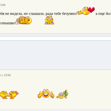
23:09
ебя не видела, не слышала. рада тебе безумно!
а еще бол
солнышко!
 г. 23:04