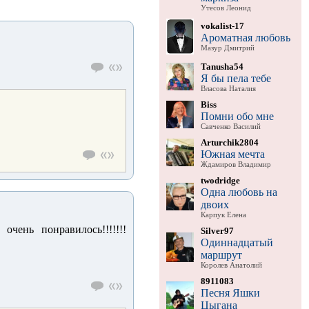
Утесов Леонид
vokalist-17
Ароматная любовь
Мазур Дмитрий
Tanusha54
Я бы пела тебе
Власова Наталия
Biss
Помни обо мне
Савченко Василий
Arturchik2804
Южная мечта
Ждамиров Владимир
twodridge
Одна любовь на
двоих
Карпук Елена
чень понравилось!!!!!!!
Silver97
Одиннадцатый
маршрут
Королев Анатолий
8911083
Песня Яшки
Цыгана