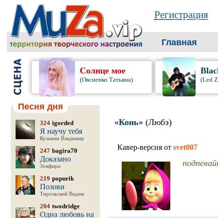
Регистрация
Главная
Солнце мое
Blac
(Овсиенко Татьяна)
(Led Z
Песня дня
«
Конь
» (Любэ)
324
igorded
Я научу тебя
Кузьмин Владимир
Кавер-версия от
svet007
247
bagira70
Доказано
подпевайт
Земфира
219
popurik
Позови
Тирольский Вадим
204
twodridge
Одна любовь на