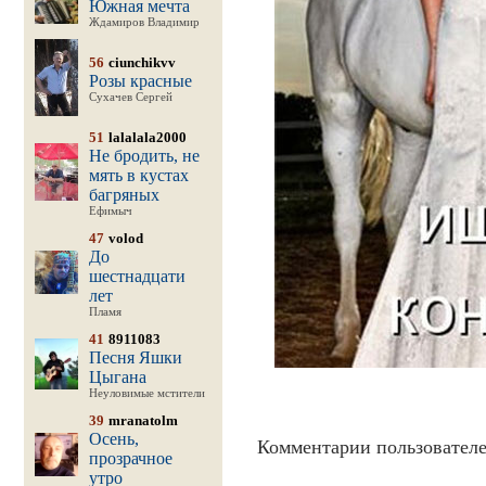
Южная мечта
Ждамиров Владимир
56
ciunchikvv
Розы красные
Сухачев Сергей
51
lalalala2000
Не бродить, не
мять в кустах
багряных
Ефимыч
47
volod
До
шестнадцати
лет
Пламя
41
8911083
Песня Яшки
Цыгана
Неуловимые мстители
39
mranatolm
Осень,
Комментарии пользователе
прозрачное
утро