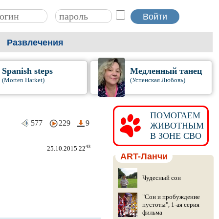
Развлечения
Spanish steps
Медленный танец
(Morten Harket)
(Успенская Любовь)
ПОМОГАЕМ
577
229
9
ЖИВОТНЫМ
В ЗОНЕ СВО
43
25.10.2015 22
ART-Ланчи
Чудесный сон
"Сон и пробуждение
пустоты", 1-ая серия
фильма