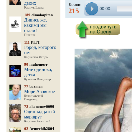
двоих
Баллов:
Карпук Елена
00:00
215
189
dimakapitan
Дивись же,
какими мы
стали!
Пикник
111
PITT
Город, которого
нет
Корнелюк Игорь
90
muhomorr
Мне одиноко,
детка
Кузьмин Владимир
77
barmen
Море Азовское
Бажиновский
Владимир
72
akononov6690
Одиннадцатый
маршрут
Королев Анатолий
62
Arturchik2804