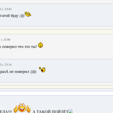
5 г. 23:05
гатой буду ;)))
 г. 23:06
у поверил что это ты!
5 г. 23:14
 разА не поверил ;))))
ЛА!!!
А ТАКОЙ ПОЙДЁТ