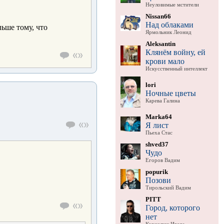
Неуловимые мстители
Nissan66
Над облаками
ьше тому, что
Ярмольник Леонид
Aleksantin
Клянём войну, ей
крови мало
Искусственный интеллект
lori
Ночные цветы
Карева Галина
Marka64
Я лист
Пьеха Стас
shved37
Чудо
Егоров Вадим
popurik
Позови
Тирольский Вадим
PITT
Город, которого
нет