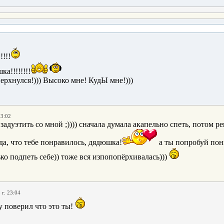
!!!
а!!!!!!!!
ерхнулся!))) Высоко мне! КудЫ мне!)))
23:02
 задуэтить со мной ;)))) сначала думала акапельно спеть, потом 
ада, что тебе понравилось, дядюшка!
а ты попробуй пон
ко подпеть себе)) тоже вся изпопопёрхивалась)))
 г. 23:04
у поверил что это ты!