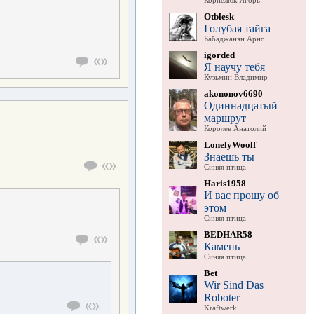
Корнелюк Игорь
Otblesk
Голубая тайга
Бабаджанян Арно
igorded
Я научу тебя
Кузьмин Владимир
akononov6690
Одиннадцатый
маршрут
Королев Анатолий
LonelyWoolf
Знаешь ты
Синяя птица
Haris1958
И вас прошу об
этом
Синяя птица
BEDHAR58
Камень
Синяя птица
Bet
Wir Sind Das
Roboter
Kraftwerk