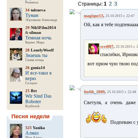
Романсы
Страницы:
1
2
3
34
tuleneva
Туман
,
magique13
25.10.2015 г. 22:47
Эгромжан Александр
Ой, как я тебе подпеваа
29
NikSFilm2014
&
silman
Темная ночь
Бернес Марк
,
svet007
25.10.2015 г. 
28
LonelyWoolf
спасибки, Иришк
Знаешь ты
Синяя птица
вот прюм чую твою под
26
gunia14
И все-таки я
верю
Сузорье
25
Bet
,
lin4ik_2009
25.10.2015 г. 22:48
Wir Sind Das
Roboter
Светуля, а очень даже 
Kraftwerk
Песня недели
Подпеваю с у
525
Yanika
Алмаз
Мон Алиса