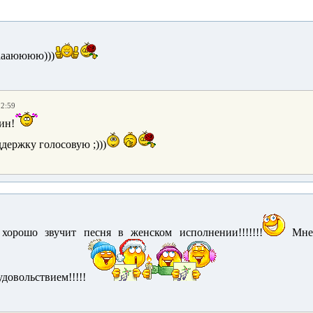
ааааюююю)))
22:59
ин!
держку голосовую ;)))
хорошо звучит песня в женском исполнении!!!!!!!
Мне о
довольствием!!!!!