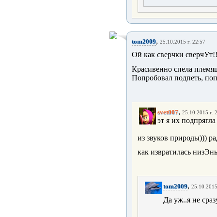
,
tom2009
25.10.2015 г. 22:57
Ой как сверчки сверчУт!!!
Красивенно спела племяшк
Попробовал подпеть, поп
,
svet007
25.10.2015 г. 
эт я их подпрягла
из звуков природы))) р
как извратилась низЭнь
,
tom2009
25.10.2015
Да уж..я не сраз