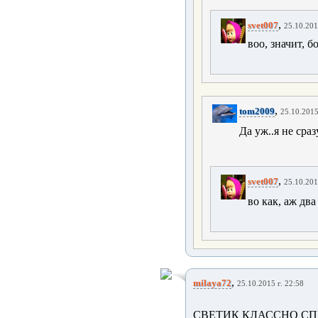
,
svet007
25.10.201
воо, значит, бо
,
tom2009
25.10.2015
Да уж..я не сраз
,
svet007
25.10.201
во как, аж два
,
milaya72
25.10.2015 г. 22:58
СВЕТИК КЛАССНО СПЕ