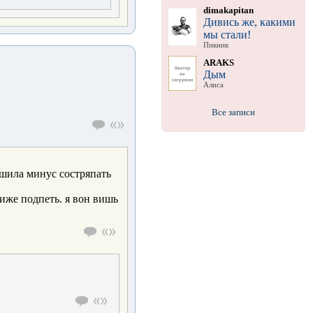
dimakapitan
Дивись же, какими
мы стали!
Пикник
ARAKS
Дым
Алиса
Все записи
решила минус состряпать
иже подпеть. я вон вишь