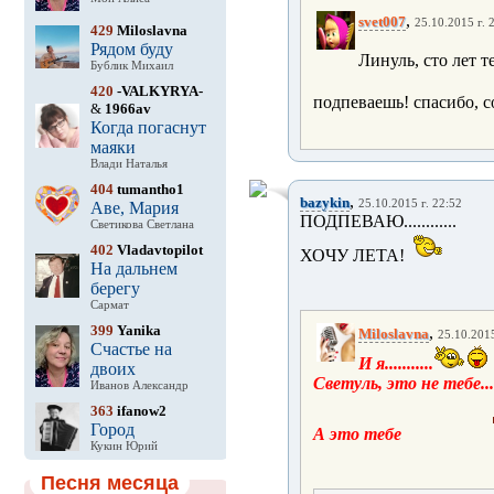
,
svet007
25.10.2015 г. 
429
Miloslavna
Рядом буду
Линуль, сто лет т
Бублик Михаил
420
-VALKYRYA-
подпеваешь! спасибо, 
&
1966av
Когда погаснут
маяки
Влади Наталья
404
tumantho1
,
bazykin
25.10.2015 г. 22:52
Аве, Мария
ПОДПЕВАЮ............
Светикова Светлана
402
Vladavtopilot
ХОЧУ ЛЕТА!
На дальнем
берегу
Сармат
399
Yanika
,
Miloslavna
25.10.2015
Счастье на
И я...........
двоих
Светуль, это не тебе...
Иванов Александр
363
ifanow2
Город
А это тебе
Кукин Юрий
Песня месяца