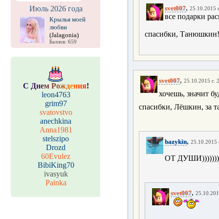
,
Июль 2026 года
svet007
25.10.2015 г
все подарки расп
Крылья моей
любви
спасибки, Танюшкин
(Jalagonia)
Баллов: 659
,
svet007
25.10.2015 г. 
С
Д
н
е
м
Р
о
ж
д
е
н
и
я
!
хочешь, значит буд
leon4763
grim97
спасибки, Лёшкин, за т
svatovstvo
anechkina
Anna1981
stelszipo
,
bazykin
25.10.2015 
Drozd
60Evulez
ОТ ДУШИ))))))))
BibiKing70
ivasyuk
Painka
,
svet007
25.10.201