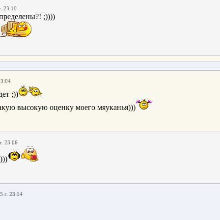
. 23:10
ределены?! ;))))
!
23:04
ет ;))
акую высокую оценку моего мяуканья)))
г. 23:06
))
5 г. 23:14