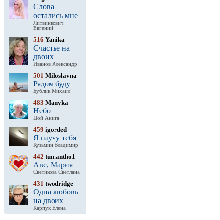
Слова
остались мне
Литвинкович
Евгений
516
Yanika
Счастье на
двоих
Иванов Александр
501
Miloslavna
Рядом буду
Бублик Михаил
483
Manyka
Небо
Цой Анита
459
igorded
Я научу тебя
Кузьмин Владимир
442
tumantho1
Аве, Мария
Светикова Светлана
431
twodridge
Одна любовь
на двоих
Карпук Елена