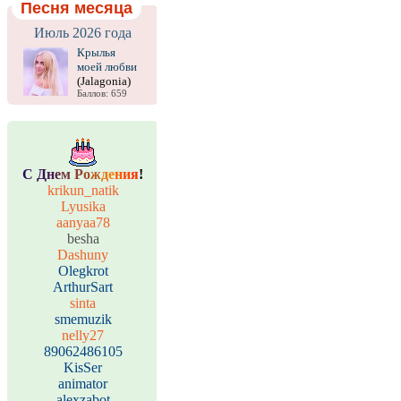
Песня месяца
Июль 2026 года
Крылья
моей любви
(Jalagonia)
Баллов: 659
С
Д
н
е
м
Р
о
ж
д
е
н
и
я
!
krikun_natik
Lyusika
aanyaa78
besha
Dashuny
Olegkrot
ArthurSart
sinta
smemuzik
nelly27
89062486105
KisSer
animator
alexzabot