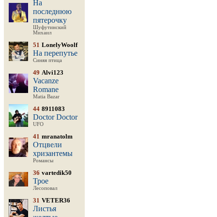
На
последнюю
пятерочку
Шуфутинский
Михаил
51
LonelyWoolf
На перепутье
Синяя птица
49
Alvi123
Vacanze
Romane
Matia Bazar
44
8911083
Doctor Doctor
UFO
41
mranatolm
Отцвели
хризантемы
Романсы
36
vartedik50
Трое
Лесоповал
31
VETER36
Листья