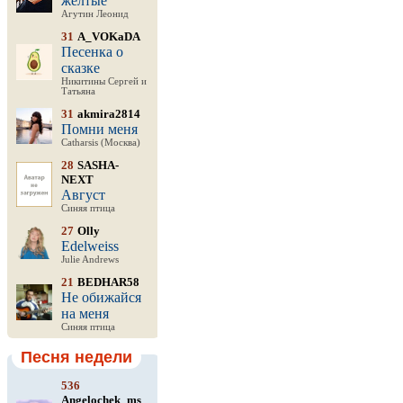
желтые
Агутин Леонид
31
A_VOKaDA
Песенка о
сказке
Никитины Сергей и
Татьяна
31
akmira2814
Помни меня
Catharsis (Москва)
28
SASHA-
NEXT
Август
Синяя птица
27
Olly
Edelweiss
Julie Andrews
21
BEDHAR58
Не обижайся
на меня
Синяя птица
Песня недели
536
Angelochek_ms