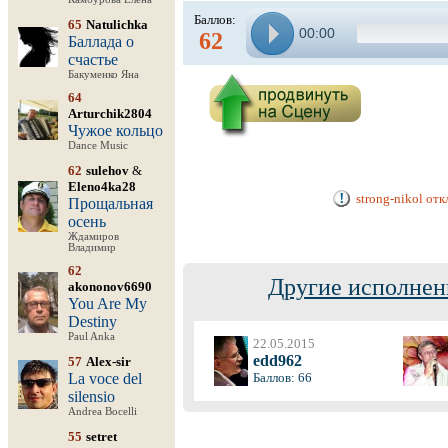
Баллов:
65
Natulichka
00:00
62
Баллада о
счастье
Бакуменко Яна
64
Arturchik2804
Чужое кольцо
Dance Music
62
sulehov
&
Eleno4ka28
strong-nikol от
Прощальная
осень
Ждамиров
Владимир
62
Другие исполнен
akononov6690
You Are My
Destiny
Paul Anka
22.05.2015
edd962
57
Alex-sir
La voce del
Баллов: 66
silensio
Andrea Bocelli
55
setret