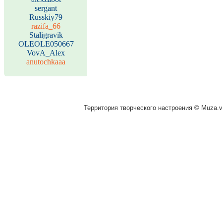
sergant
Russkiy79
razifa_66
Staligravik
OLEOLE050667
VovA_Alex
anutochkaaa
Территория творческого настроения © Muza.vi