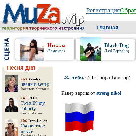
Регистрация
Обрат
Главная
Искала
Black Dog
(Земфира)
(Led Zeppelin)
Песня дня
«
За тебя
» (Петлюра Виктор)
263
Yanika
Званый вечер
Голицына Катерина
Кавер-версия от
strong-nikol
147
PITT
Twist IN my
sobriety
Tanita Tikaram
106
Iren-Loren
Скоростное
шоссе
Камбурова Елена