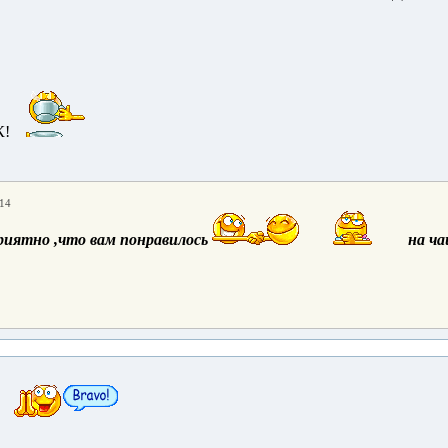
К!
:14
иятно ,что вам понравилось
на ча