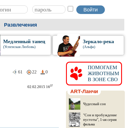
Развлечения
Медленный танец
Зеркало-река
(Успенская Любовь)
(Альфа)
ПОМОГАЕМ
61
22
0
ЖИВОТНЫМ
В ЗОНЕ СВО
37
02.02.2015 16
ART-Ланчи
Чудесный сон
"Сон и пробуждение
пустоты", 1-ая серия
фильма