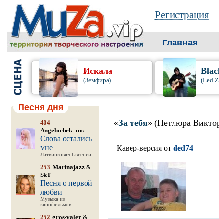
Регистрация
Главная
Искала
Blac
(Земфира)
(Led Z
Песня дня
«
За тебя
» (Петлюра Викто
404
Angelochek_ms
Слова остались
мне
Кавер-версия от
ded74
Литвинкович Евгений
253
Marinajazz
&
SkT
Песня о первой
любви
Музыка из
кинофильмов
252
gros-valer
&