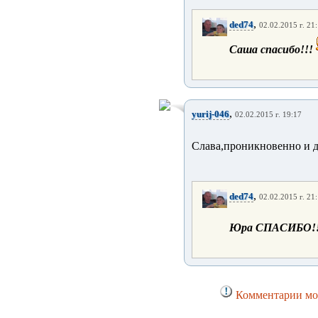
,
ded74
02.02.2015 г. 21
Саша спасибо!!!
,
yurij-046
02.02.2015 г. 19:17
Слава,проникновенно и д
,
ded74
02.02.2015 г. 21
Юра СПАСИБО!
Комментарии мог