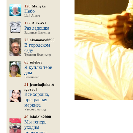
128
Manyka
Небо
Цой Анита
122
Alex-s51
Раз ладошка
Зарицкая Евгения
72
akononov6690
В городском
саду
Трошин Владимир
65
sulehov
Я куплю тебе
дом
Лесоповал
51
jemchujinka
&
igorvol
Все хорошо,
прекрасная
маркиза
Утесов Леонид
49
lalalala2000
Мы теперь
уходим
понемногу