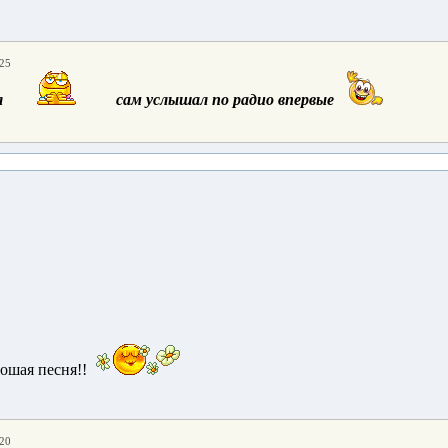
:25
я
сам услышал по радио впервые
ошая песня!!
:20