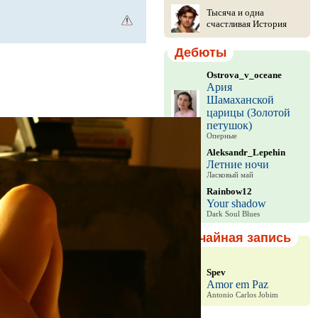
Тысяча и одна
счастливая История
Дебюты
Ostrova_v_oceane
Ария
Шамаханской
царицы (Золотой
петушок)
Оперные
Aleksandr_Lepehin
Летние ночи
Ласковый май
Rainbow12
Your shadow
Dark Soul Blues
Случайная запись
Spev
Amor em Paz
Antonio Carlos Jobim