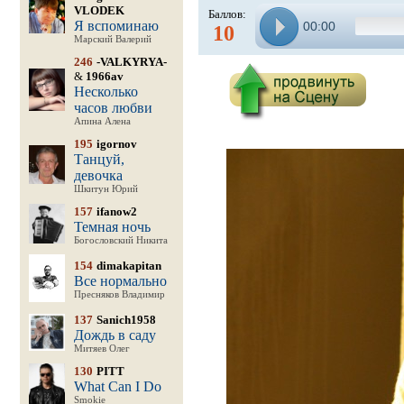
VLODEK
Баллов:
Я вспоминаю
00:00
10
Марский Валерий
246
-VALKYRYA-
&
1966av
Несколько
часов любви
Апина Алена
195
igornov
Танцуй,
девочка
Шкитун Юрий
157
ifanow2
Темная ночь
Богословский Никита
154
dimakapitan
Все нормально
Пресняков Владимир
137
Sanich1958
Дождь в саду
Митяев Олег
130
PITT
What Can I Do
Smokie