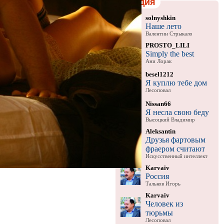
Студия
solnyshkin
Наше лето
Валентин Стрыкало
PROSTO_LILI
Simply the best
Ани Лорак
besel1212
Я куплю тебе дом
Лесоповал
Nissan66
Я несла свою беду
Высоцкий Владимир
Aleksantin
Друзья фартовым
фраером считают
Искусственный интеллект
Karvaiv
Россия
Тальков Игорь
Karvaiv
Человек из
тюрьмы
Лесоповал