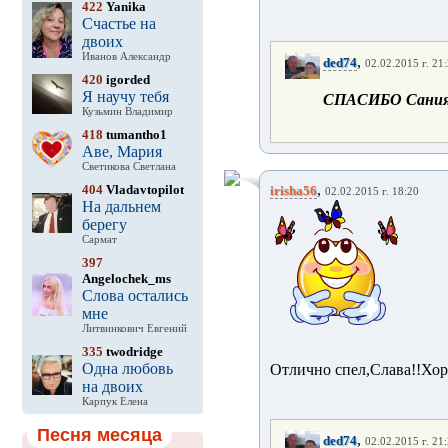
422
Yanika
Счастье на
двоих
Иванов Александр
,
ded74
02.02.2015 г. 21
420
igorded
Я научу тебя
СПАСИБО Сани
Кузьмин Владимир
418
tumantho1
Аве, Мария
Светикова Светлана
,
404
Vladavtopilot
irisha56
02.02.2015 г. 18:20
На дальнем
берегу
Сармат
397
Angelochek_ms
Слова остались
мне
Литвинкович Евгений
335
twodridge
Одна любовь
Отлично спел,Слава!!Хор
на двоих
Карпук Елена
Песня месяца
,
ded74
02.02.2015 г. 21