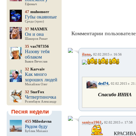
Ефимыч
47
muhomorr
Губы окаянные
Среда (трио)
37
MAXMIX
Комментарии пользователе
Он и она
Шакиров Ринат
35
vas707356
Назову тебя
,
ilana
02.02.2015 г. 16:56
облаком
Быков Вячеслав
32
Karvaiv
Как много
хороших людей
,
ded74
02.02.2015 г. 21
Михайлов Олег
32
StarFox
Спасибо ИННА
Четвертиночка
Розенбаум Александр
Песня недели
455
Miloslavna
,
saniya1961
02.02.2015 г. 17:58
Рядом буду
Бублик Михаил
КРАСИВА