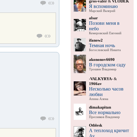
gros-valer
&
VLODEK
Я вспоминаю
Марский Валерий
alsar
Позови меня в
небо
Кемеровский Евгений
ifanow2
Темная ночь
Богословский Никита
akononov6690
В городском саду
Трошин Владимир
-VALKYRYA-
&
1966av
Несколько часов
любви
Апина Алена
dimakapitan
Все нормально
Пресняков Владимир
Otblesk
А теплоход кричит
Ау