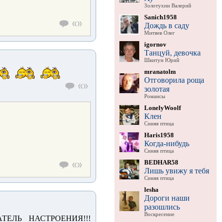
Золотухин Валерий
Sanich1958
Дождь в саду
Митяев Олег
igornov
Танцуй, девочка
Шкитун Юрий
mranatolm
Отговорила роща
золотая
Романсы
LonelyWoolf
Клен
Синяя птица
Haris1958
Когда-нибудь
Синяя птица
BEDHAR58
Лишь увижу я тебя
Синяя птица
lesha
Дороги наши
разошлись
Воскресение
ЕЛЬ НАСТРОЕНИЯ!!!