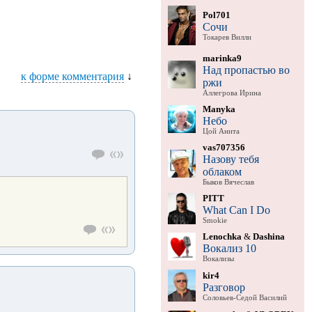
Pol701
Сочи
Токарев Вилли
marinka9
Над пропастью во
к форме комментария
↓
ржи
Аллегрова Ирина
Manyka
Небо
Цой Анита
vas707356
Назову тебя
облаком
Быков Вячеслав
PITT
What Can I Do
Smokie
Lenochka
&
Dashina
Вокализ 10
Вокализы
kir4
Разговор
Соловьев-Седой Василий