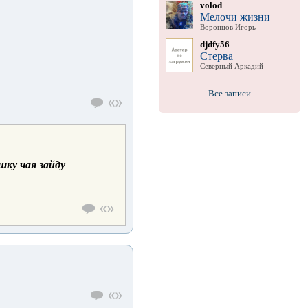
volod
Мелочи жизни
Воронцов Игорь
djdfy56
Стерва
Северный Аркадий
Все записи
шку чая зайду