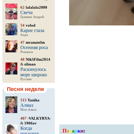
62
lalalala2000
Свеча
Гранкин Андрей
54
volod
Карие глаза
Ахра
47
mranatolm
Осенняя роса
Романсы
40
NikSFilm2014
&
silman
Раскинулось
море широко
Русские
Песня недели
515
Yanika
Алмаз
Мон Алиса
407
-VALKYRYA-
&
1966av
Когда
П
о
д
а
р
к
и
:
погаснут