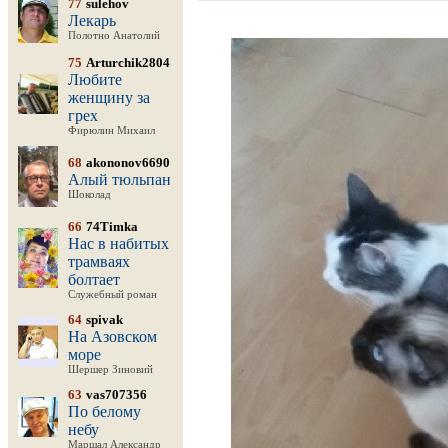
77
sulehov
Лекарь
Полотно Анатолий
75
Arturchik2804
Любите
женщину за
грех
Фирюлин Михаил
68
akononov6690
Алый тюльпан
Шоколад
66
74Timka
Нас в набитых
трамваях
болтает
Служебный роман
64
spivak
На Азовском
море
Шершер Зиновий
63
vas707356
По белому
небу
Маршал Александр