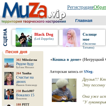
Регистрация
Обрат
Главная
Black Dog
Солнце
(Led Zeppelin)
мое
(Овсиенко
Татьяна)
Песня дня
«
Кошка в доме
» (Негруцкий 
302
Miloslavna
Рядом буду
Бублик Михаил
Авторская запись от
SNeg-
264
Yanika
Счастье на
Друзья!!! Кто
двоих
Эту песенку
Иванов Александр
238
Boris907
Вокализ 15
Она уже исп
Вокализы
"У лукоморья
188
PITT