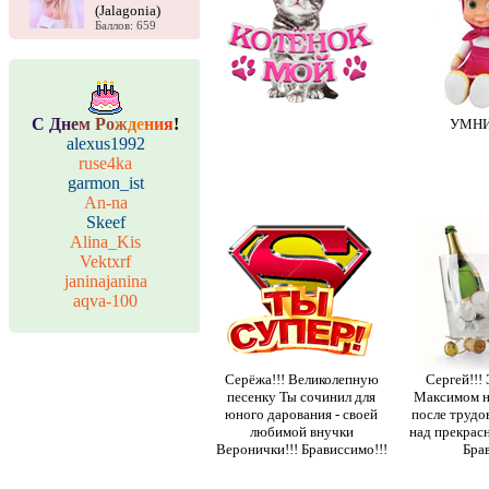
(Jalagonia)
Баллов: 659
С
Д
н
е
м
Р
о
ж
д
е
н
и
я
!
УМНИ
alexus1992
ruse4ka
garmon_ist
An-na
Skeef
Alina_Kis
Vektxrf
janinajanina
aqva-100
Серёжа!!! Великолепную
Сергей!!!
песенку Ты сочинил для
Максимом н
юного дарования - своей
после трудо
любимой внучки
над прекрасн
Веронички!!! Брависсимо!!!
Брав