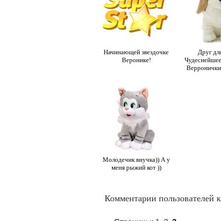
Начинающей звездочке
Друг дл
Веронике!
Чудеснейшее
Верронички.
Молодечик внучка)) А у
меня рыжий кот ))
Комментарии пользователей к