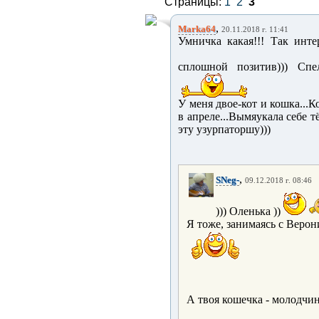
Страницы:
1
2
3
,
Marka64
20.11.2018 г. 11:41
Умничка какая!!! Так инте
сплошной позитив))) Спе
У меня двое-кот и кошка...
в апреле...Вымяукала себе 
эту узурпаторшу)))
,
SNeg-
09.12.2018 г. 08:46
))) Оленька ))
Я тоже, занимаясь с Вер
А твоя кошечка - молодчин