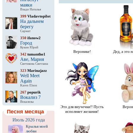
маяки
Влади Наталья
399
Vladavtopilot
На дальнем
берегу
Сармат
350
ifanow2
Город
Кукин Юрий
Веронике!
Дед, а это 
342
tumantho1
Аве, Мария
Светикова Светлана
323
Marinajazz
Well Meet
Again
Karen Elson
267
popurik
Вокализ 7
Вокализы
Это для внучечки!! Пусть
Верон
Песня месяца
исполняет желания!
Июль 2026 года
Крылья моей
любви