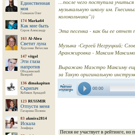
...после чего поступила учитьс
Единственная
музыкальную школу им. Гнесиных
моя
Газманов Олег
колокольчики"))
174
Marka64
Как мне быть
Эта песенка - как бы ее отчет п
Серов Александр
163
Al-Abra
Светит луна
Музыка -Сергей Негруцкий; Слов
Хурсенко Вячеслав
Аранжировка - Максим Максимо
147
vitgol
Эти глаза
Выражаю Маэстро Максиму еще
напротив
Ободзинский
за Такую оригинальную инструме
Валерий
136
dimakapitan
Скрипач
00:00
Кобяков Аркадий
123
RUSSMIR
Отпусти меня
Гагарина Полина
83
akmira2814
Искала
Земфира
Песня не участвует в рейтинге, но 