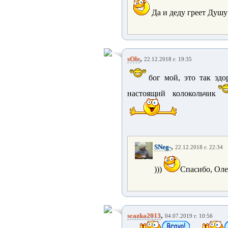
Да и деду греет Душу 
,
sOle
22.12.2018 г. 19:35
бог мой, это так здо
настоящий колокольчик
,
SNeg-
22.12.2018 г. 22:34
)))
Спасибо, Оле
,
scazka2013
04.07.2019 г. 10:56