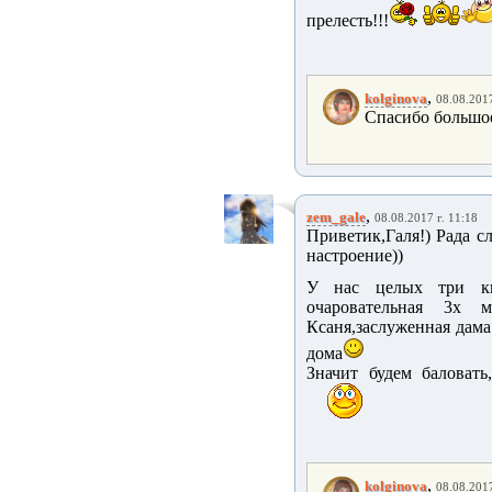
прелесть!!!
,
kolginova
08.08.2017
Спасибо большое
,
zem_gale
08.08.2017 г. 11:18
Приветик,Галя!) Рада с
настроение))
У нас целых три ки
очаровательная 3х 
Ксаня,заслуженная дама
дома
Значит будем баловать
,
kolginova
08.08.2017