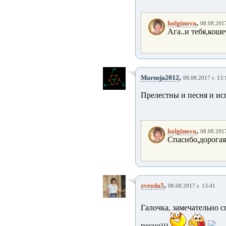
,
kolginova
08.08.2017
Ага..и тебя,коше
,
Marusja2012
08.08.2017 г. 13:
Прелестны и песня и ис
,
kolginova
08.08.2017
Спасибо,дорогая!!
,
zvezda5
08.08.2017 г. 13:41
Галочка, замечательно сп
песне)))