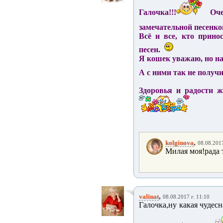
Галочка!!!
Очен
замечательной песенко
Всё и все, кто прино
песен.
Я кошек уважаю, но на 
А с ними так не получи
Здоровья и радости жи
,
kolginova
08.08.2017
Милая моя!рада т
,
valinat
08.08.2017 г. 11:10
Галочка,ну какая чудес