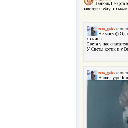
Танюш,1 марта э
завидую тебе,что може
,
zem_gale
08.08.20
Не могу))) Од
хозяина.
Света у нас спасател
У Светы котик и у Ви
,
zem_gale
08.08.20
Наше чудо Чил