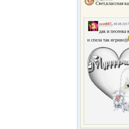
Свет,классная ка
,
svet007
08.08.2017
дак и песенка к
и спела так игриво))