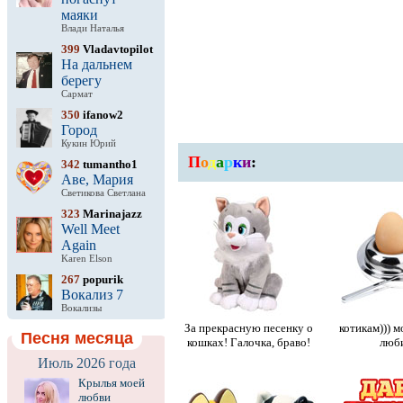
маяки
Влади Наталья
399
Vladavtopilot
На дальнем
берегу
Сармат
350
ifanow2
Город
Кукин Юрий
П
о
д
а
р
к
и
:
342
tumantho1
Аве, Мария
Светикова Светлана
323
Marinajazz
Well Meet
Again
Karen Elson
267
popurik
Вокализ 7
Вокализы
За прекрасную песенку о
котикам))) м
Песня месяца
кошках! Галочка, браво!
люби
Июль 2026 года
Крылья моей
любви