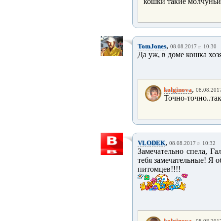
кошки такие молчуньи
,
TomJones
08.08.2017 г. 10:30
Да уж, в доме кошка хоз
,
kolginova
08.08.2017
Точно-точно..так
,
VLODEK
08.08.2017 г. 10:32
Замечательно спела, Га
тебя замечательные! Я 
питомцев!!!! Мяяяяу
,
kolginova