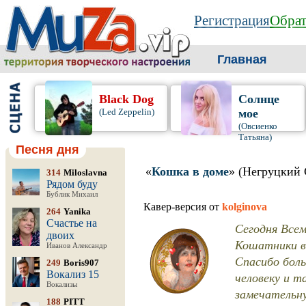
Регистрация
Обрат
Главная
Black Dog
Солнце
(Led Zeppelin)
мое
(Овсиенко
Татьяна)
Песня дня
«
Кошка в доме
» (Негруцкий 
314
Miloslavna
Рядом буду
Бублик Михаил
Кавер-версия от
kolginova
264
Yanika
Счастье на
Сегодня Всем
двоих
Кошатники в
Иванов Александр
Спасибо бол
249
Boris907
Вокализ 15
человеку и т
Вокализы
замечательну
188
PITT