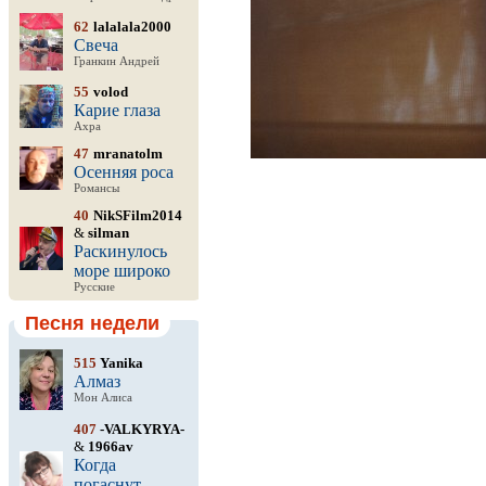
62
lalalala2000
Свеча
Гранкин Андрей
55
volod
Карие глаза
Ахра
47
mranatolm
Осенняя роса
Романсы
40
NikSFilm2014
&
silman
Раскинулось
море широко
Русские
Песня недели
515
Yanika
Алмаз
Мон Алиса
407
-VALKYRYA-
&
1966av
Когда
погаснут