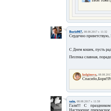
Твои тоже!)
,
Boris907
08.08.2017 г. 11:32
Сердечно приветствую, 
С Днем кошек, пусть ра
Песенка славная, порад
,
kolginova
08.08.2017
Спасибо,Боря!!Ра
,
sain
08.08.2017 г. 11:59
Галя!!! С празднико
Настроение прекрасное