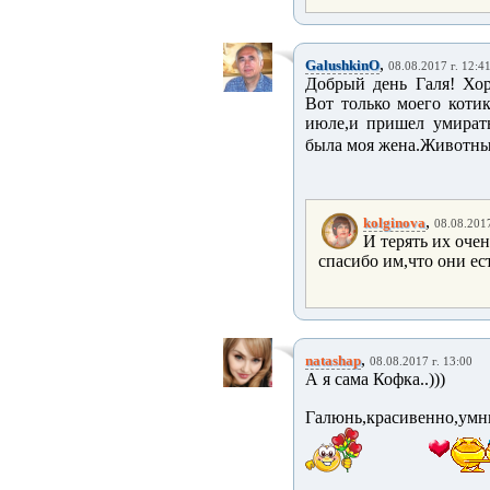
,
GalushkinO
08.08.2017 г. 12:4
Добрый день Галя! Хор
Вот только моего коти
июле,и пришел умирать
была моя жена.Животные
,
kolginova
08.08.2017
И терять их очен
спасибо им,что они ес
,
natashap
08.08.2017 г. 13:00
А я сама Кофка..)))
Галюнь,красивенно,умн