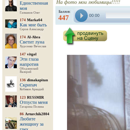
На фото мои любимицы!!!!!
Единственная
моя
Баллов:
Газманов Олег
00:00
447
174
Marka64
Как мне быть
Серов Александр
174
Al-Abra
Светит луна
Хурсенко Вячеслав
147
vitgol
Эти глаза
напротив
Ободзинский
Валерий
136
dimakapitan
Скрипач
Кобяков Аркадий
123
RUSSMIR
Отпусти меня
Гагарина Полина
86
Arturchik2804
Любите
женщину за
грех