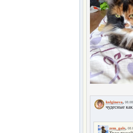
,
kolginova
08.08
чудесные каки
,
zem_gale
08.