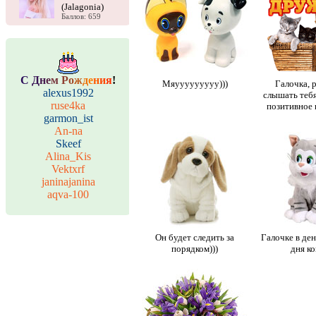
(Jalagonia)
Баллов: 659
С
Д
н
е
м
Р
о
ж
д
е
н
и
я
!
Мяууууууууу)))
Галочка, 
alexus1992
слышать тебя
ruse4ka
позитивное 
garmon_ist
An-na
Skeef
Alina_Kis
Vektxrf
janinajanina
aqva-100
Он будет следить за
Галочке в де
порядком)))
дня ко