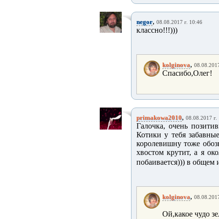
,
negor
08.08.2017 г. 10:46
классно!!!)))
,
kolginova
08.08.2017
Спасибо,Олег!
,
primakowa2010
08.08.2017 г.
Галочка, очень позитивная
Котики у тебя забавные
королевишну тоже обозн
хвостом крутит, а я око
побаивается))) в общем
,
kolginova
08.08.2017
Ой,какое чудо зе