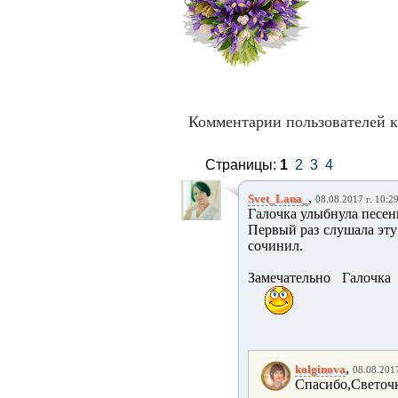
Комментарии пользователей к
Страницы:
1
2
3
4
,
Svet_Lana_
08.08.2017 г. 10:2
Галочка улыбнула песенк
Первый раз слушала эту
сочинил.
Замечательно Галочка 
,
kolginova
08.08.2017
Спасибо,Светочк