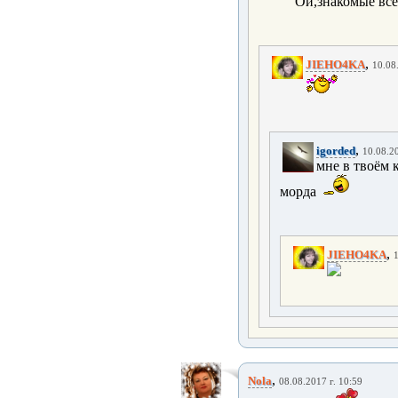
Ой,знакомые всё
,
JIEHO4KA
10.08
,
igorded
10.08.20
мне в твоём 
морда
,
JIEHO4KA
1
,
Nola
08.08.2017 г. 10:59