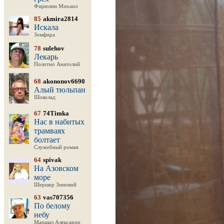
Фирюлин Михаил
85
akmira2814
Искала
Земфира
78
sulehov
Лекарь
Полотно Анатолий
68
akononov6690
Алый тюльпан
Шоколад
67
74Timka
Нас в набитых
трамваях
болтает
Служебный роман
64
spivak
На Азовском
море
Шершер Зиновий
63
vas707356
По белому
небу
Маршал Александр