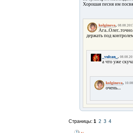
Хорошая песня им посв
,
kolginova
08.08.2017
Ага..Олег..точно
держать под контролем
,
_vulcan_
08.08.20
а что уже скуч
,
kolginova
10.08
очень...
Страницы:
1
2
3
4